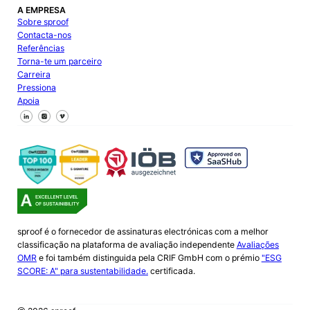
A EMPRESA
Sobre sproof
Contacta-nos
Referências
Torna-te um parceiro
Carreira
Pressiona
Apoia
Segue-nos no Facebook
Segue-nos no X
Segue-nos no LinkedIn
sproof é o fornecedor de assinaturas electrónicas com a melhor
classificação na plataforma de avaliação independente
Avaliações
OMR
e foi também distinguida pela CRIF GmbH com o prémio
"ESG
SCORE: A" para sustentabilidade.
certificada.