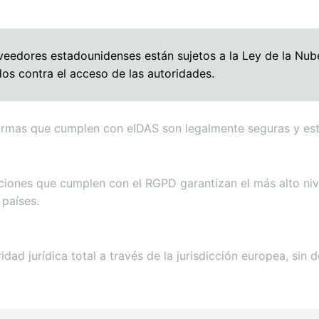
eedores estadounidenses están sujetos a la Ley de la Nube
os contra el acceso de las autoridades.
firmas que cumplen con eIDAS son legalmente seguras y est
ciones que cumplen con el RGPD garantizan el más alto nive
 países.
idad jurídica total a través de la jurisdicción europea, sin