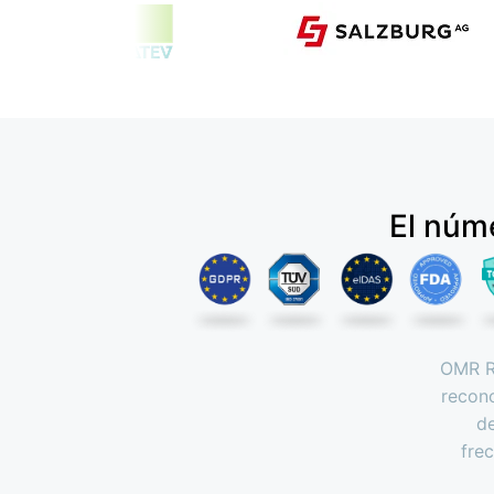
El núm
OMR Re
recon
de
fre