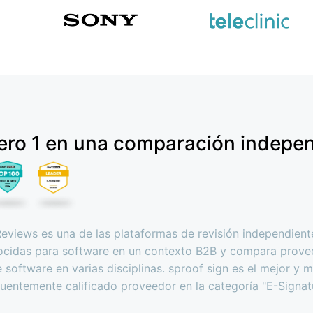
ero 1 en una comparación indepen
views es una de las plataformas de revisión independien
ocidas para software en un contexto B2B y compara prove
 software en varias disciplinas. sproof sign es el mejor y 
cuentemente calificado proveedor en la categoría "E-Signatu