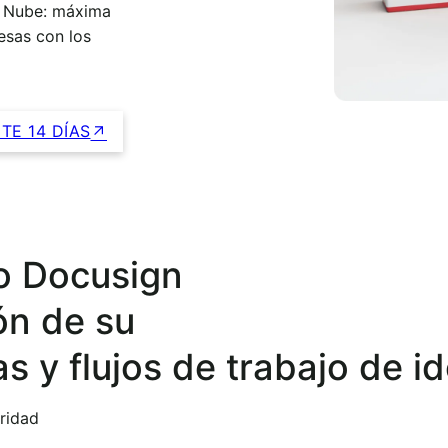
la Nube: máxima
esas con los
TE 14 DÍAS
no Docusign
ión de su
s y flujos de trabajo de id
ridad