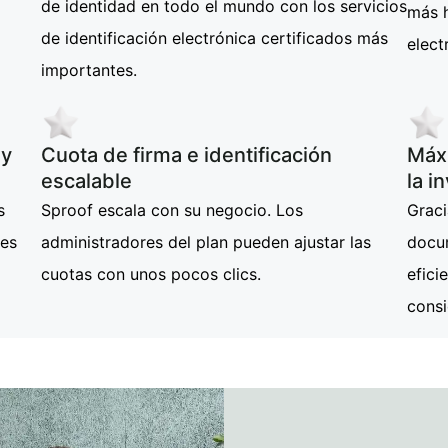
de identidad en todo el mundo con los servicios
más h
de identificación electrónica certificados más
elect
importantes.
 y
Cuota de firma e identificación
Máxi
escalable
la i
s
Sproof escala con su negocio. Los
Graci
nes
administradores del plan pueden ajustar las
docum
cuotas con unos pocos clics.
efici
cons