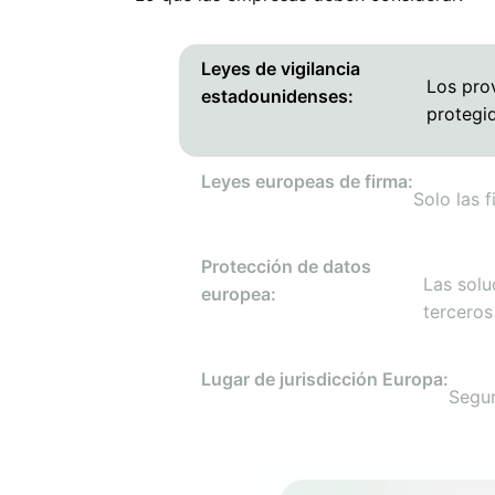
Leyes de vigilancia
Los prov
estadounidenses:
protegid
Leyes europeas de firma:
Solo las 
Protección de datos
Las solu
europea:
terceros
Lugar de jurisdicción Europa:
Segur