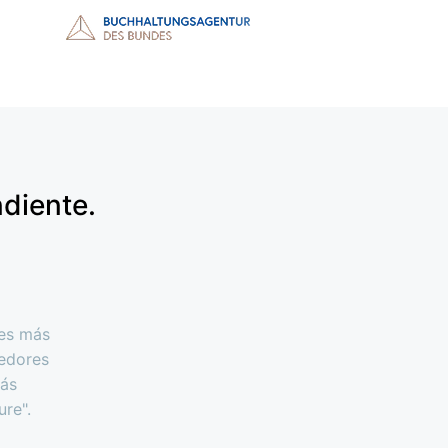
diente.
tes más
edores
más
re".