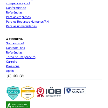
compara o sproof
Conformidade
Referências
Para as empresas
Para os Recursos Humanos/RH
Para as universidades
A EMPRESA
Sobre sproof
Contacta-nos
Referências
Torna-te um parceiro
Carreira
Pressiona
Apoia
Segue-nos no Facebook
Segue-nos no X
Segue-nos no LinkedIn