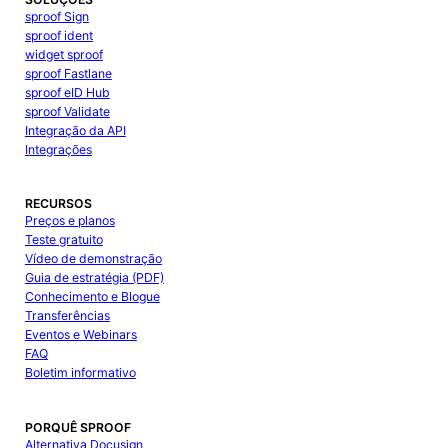
sproof Sign
sproof ident
widget sproof
sproof Fastlane
sproof eID Hub
sproof Validate
Integração da API
Integrações
RECURSOS
Preços e planos
Teste gratuito
Vídeo de demonstração
Guia de estratégia (PDF)
Conhecimento e Blogue
Transferências
Eventos e Webinars
FAQ
Boletim informativo
PORQUÊ SPROOF
Alternativa Docusign