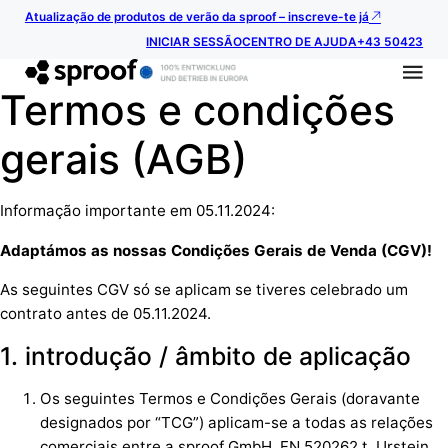
Atualização de produtos de verão da sproof – inscreve-te já
INICIAR SESSÃO
CENTRO DE AJUDA
+43 50423
Termos e condições
gerais (AGB)
Informação importante em 05.11.2024:
Adaptámos as nossas Condições Gerais de Venda (CGV)!
As seguintes CGV só se aplicam se tiveres celebrado um
contrato antes de 05.11.2024.
1. introdução / âmbito de aplicação
Os seguintes Termos e Condições Gerais (doravante
designados por “TCG”) aplicam-se a todas as relações
comerciais entre a sproof GmbH, FN 520262 t, Urstein