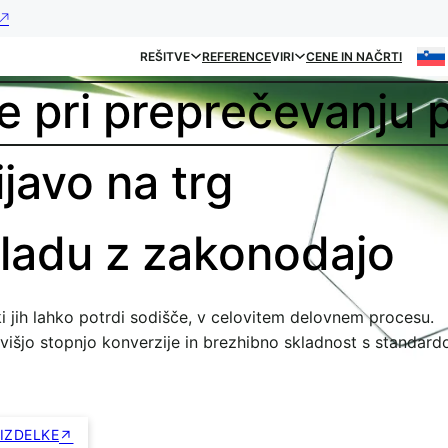
REŠITVE
REFERENCE
VIRI
CENE IN NAČRTI
re pri preprečevanju 
javo na trg
ladu z zakonodajo
i jih lahko potrdi sodišče, v celovitem delovnem procesu.
jvišjo stopnjo konverzije in brezhibno skladnost s standard
IZDELKE