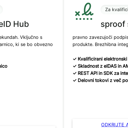
Za kvalifi
 eID Hub
sproof 
sekundah. Vključno s
pravno zavezujoči podpis
arnico, ki se bo obvezno
produkte. Brezhibna integ
✓ Kvalificirani elektronsk
nico
✓ Skladnost z eIDAS in 
✓ REST API in SDK za inte
✓ Delovni tokovi z več po
Idealno za po
 obveznosti AMLA
ODKRIJTE 