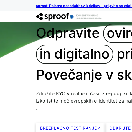
sproof: Poletna posodobitev izdelkov – prijavite se zdaj
Odpravite
ovi
in digitalno
pri
Povečanje v sk
Združite KYC v realnem času z e-podpisi, k
Izkoristite moč evropskih e-identitet za na
.
BREZPLAČNO TESTIRANJE
ODKRIJTE 