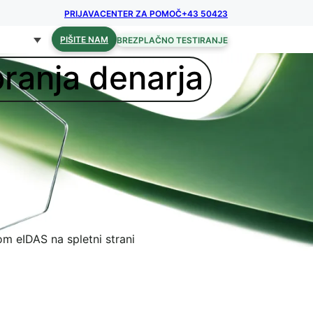
PRIJAVA
CENTER ZA POMOČ
+43 50423
PIŠITE NAM
BREZPLAČNO TESTIRANJE
pranja denarja
om eIDAS na spletni strani