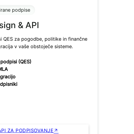
cirane podpise
sign & API
i QES za pogodbe, politike in finančne
racija v vaše obstoječe sisteme.
i podpisi (QES)
AMLA
gracijo
dpisniki
godbe, politike in skladnost
API ZA PODPISOVANJE