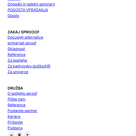
Dogodki in spletni seminarji
POGOSTA VPRAŠANJA
Glasilo
ZAKAJ SPROOOF
Docusign alternativa
primerjati sproof
Skladnost
Reference
Za podjetja
Za kadrovsko službo/HR
Za univerze
DRUŽBA
O podjetju sproof
Pišite nam
Reference
Postanite partner
Kariera
Pritisnite
Podpora
Sledite nam na Facebooku
Sledite nam na X
Sledite nam na LinkedInu