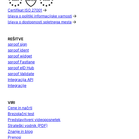
Certifikat ISO 27001
Izjava o politiki informacijske varnosti
Izjava o dostopnosti spletnega mesta
REŠITVE
sproof sign
sproof ident
sproof widget
sproof Fastlane
sproof eID Hub
sproof Validate
Integracija API
Integracije
VIRI
Cene in načrti
Brezplačni test
Predstavitveni videoposnetek
Strateški vodnik (PDF)
Znanje in blog
Prenosi