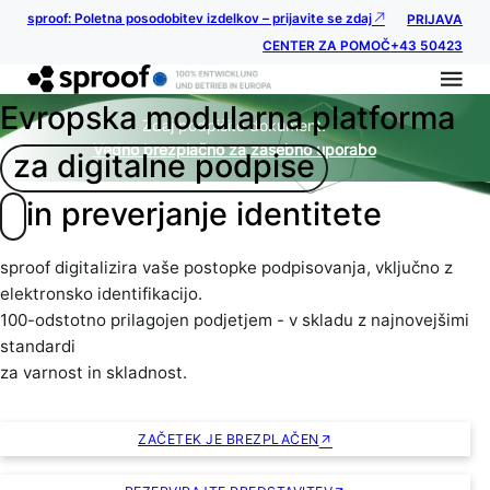
sproof: Poletna posodobitev izdelkov – prijavite se zdaj
PRIJAVA
CENTER ZA POMOČ
+43 50423
Evropska modularna platforma
Zdaj podpišite dokument.
Vedno brezplačno za zasebno uporabo
za digitalne podpise
in preverjanje identitete
sproof digitalizira vaše postopke podpisovanja, vključno z
elektronsko identifikacijo.
100-odstotno prilagojen podjetjem - v skladu z najnovejšimi
standardi
za varnost in skladnost.
ZAČETEK JE BREZPLAČEN