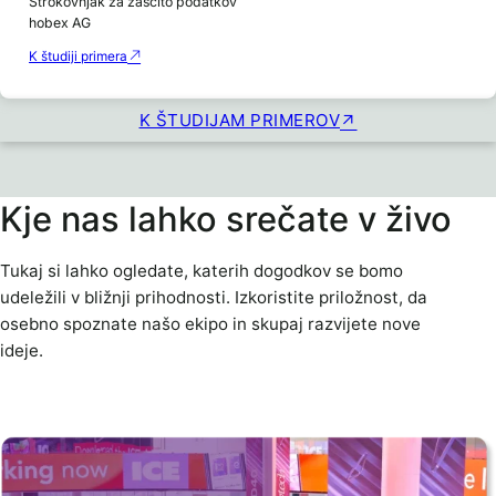
Strokovnjak za zaščito podatkov
hobex AG
K študiji primera
K ŠTUDIJAM PRIMEROV
Kje nas lahko srečate v živo
Tukaj si lahko ogledate, katerih dogodkov se bomo
udeležili v bližnji prihodnosti. Izkoristite priložnost, da
osebno spoznate našo ekipo in skupaj razvijete nove
ideje.