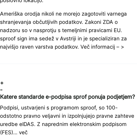
poslovno lokacijo.
Ameriška orodja nikoli ne morejo zagotoviti varnega
shranjevanja občutljivih podatkov. Zakoni ZDA o
nadzoru so v nasprotju s temeljnimi pravicami EU.
sproof sign ima sedež v Avstriji in je specializiran za
najvišjo raven varstva podatkov. Več informacij – >
+
-
Katere standarde e-podpisa sprof ponuja podjetjem?
Podpisi, ustvarjeni s programom sproof, so 100-
odstotno pravno veljavni in izpolnjujejo pravne zahteve
uredbe eIDAS. Z naprednim elektronskim podpisom
(FES)… več