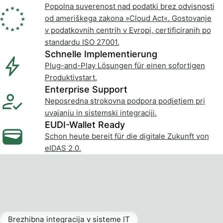
Popolna suverenost nad podatki brez odvisnosti
od ameriškega zakona »Cloud Act«. Gostovanje
v podatkovnih centrih v Evropi, certificiranih po
standardu ISO 27001.
Schnelle Implementierung
Plug-and-Play Lösungen für einen sofortigen
Produktivstart.
Enterprise Support
Neposredna strokovna podpora podjetjem pri
uvajanju in sistemski integraciji.
EUDI-Wallet Ready
Schon heute bereit für die digitale Zukunft von
eIDAS 2.0.
Brezhibna integracija v sisteme IT