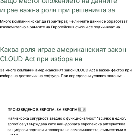
Защо местоположението на данните
играе важна роля при решенията за
Много компании искат да гарантират, че личните данни се обработват
изключително в рамките на Европейския съюз и се подчиняват на…
Каква роля играе американският закон
CLOUD Act при избора на
За много компании американският закон CLOUD Act е важен фактор при
избора на доставчик на софтуер. При определени условия законът…
ПРОИЗВЕДЕНО В ЕВРОПА. ЗА ЕВРОПА 🇪🇺
Най-висока сигурност заедно с функционалност "всичко в едно".
sproof се утвърждава като най-добрата европейска алтернатива
за цифрови подписи и проверка на самоличността, съвместими с