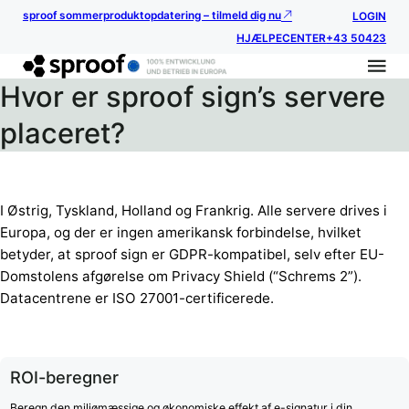
sproof sommerproduktopdatering – tilmeld dig nu
LOGIN
HJÆLPECENTER
+43 50423
Hvor er sproof sign’s servere
placeret?
I Østrig, Tyskland, Holland og Frankrig. Alle servere drives i
Europa, og der er ingen amerikansk forbindelse, hvilket
betyder, at sproof sign er GDPR-kompatibel, selv efter EU-
Domstolens afgørelse om Privacy Shield (“Schrems 2”).
Datacentrene er ISO 27001-certificerede.
ROI-beregner
Beregn den miljømæssige og økonomiske effekt af e-signatur i din