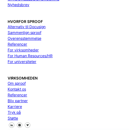
Nyhedsbrev
HVORFOR SPROOF
Alternativ til Docusign
Sammenlign sproof
Overensstemmelse
Referencer
For virksomheder
For Human Resources/HR
For universiteter
VIRKSOMHEDEN
Om sproof
Kontakt os
Referencer
Bliv partner
Karriere
Tryk på
Støtte
Følg os på Facebook
Følg os på X
Følg os på LinkedIn