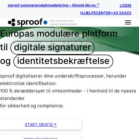
sproof sommerproduktopdatering – tilmeld dig nu
LOGIN
HJÆLPECENTER
+43 50423
Europas modulære platform
Underskriv dokumentet nu.
Altid gratis til privat brug
til
digitale signaturer
og
identitetsbekræftelse
sproof digitaliserer dine underskriftsprocesser, herunder
elektronisk identifikation.
100 % skræddersyet til virksomheder - i henhold til de nyeste
standarder
for sikkerhed og compliance.
START GRATIS