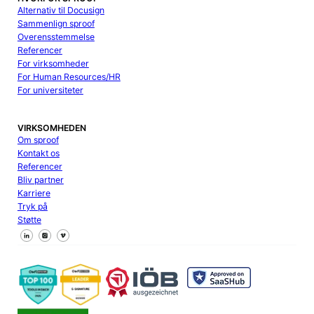
Alternativ til Docusign
Sammenlign sproof
Overensstemmelse
Referencer
For virksomheder
For Human Resources/HR
For universiteter
VIRKSOMHEDEN
Om sproof
Kontakt os
Referencer
Bliv partner
Karriere
Tryk på
Støtte
Følg os på Facebook
Følg os på X
Følg os på LinkedIn