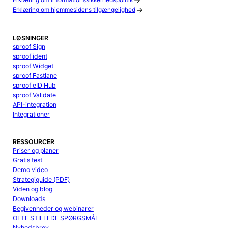
Erklæring om informationssikkerhedspolitik
Erklæring om hjemmesidens tilgængelighed
LØSNINGER
sproof Sign
sproof ident
sproof Widget
sproof Fastlane
sproof eID Hub
sproof Validate
API-integration
Integrationer
RESSOURCER
Priser og planer
Gratis test
Demo video
Strategiguide (PDF)
Viden og blog
Downloads
Begivenheder og webinarer
OFTE STILLEDE SPØRGSMÅL
Nyhedsbrev