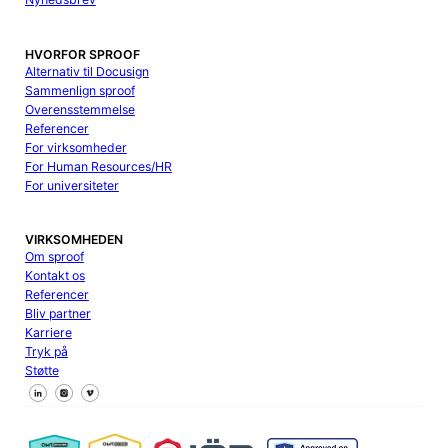
HVORFOR SPROOF
Alternativ til Docusign
Sammenlign sproof
Overensstemmelse
Referencer
For virksomheder
For Human Resources/HR
For universiteter
VIRKSOMHEDEN
Om sproof
Kontakt os
Referencer
Bliv partner
Karriere
Tryk på
Støtte
Følg os på Facebook
Følg os på X
Følg os på LinkedIn