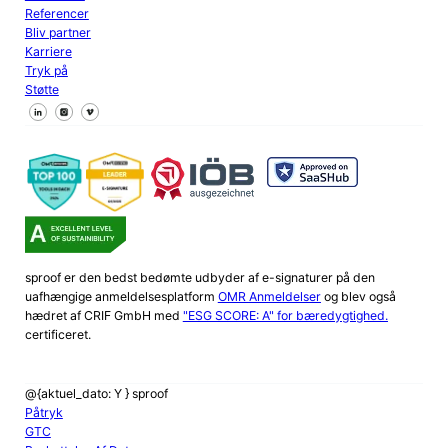
Referencer
Bliv partner
Karriere
Tryk på
Støtte
Følg os på Facebook
Følg os på X
Følg os på LinkedIn
sproof er den bedst bedømte udbyder af e-signaturer på den
uafhængige anmeldelsesplatform
OMR Anmeldelser
og blev også
hædret af CRIF GmbH med
"ESG SCORE: A" for bæredygtighed.
certificeret.
@{aktuel_dato: Y } sproof
Påtryk
GTC