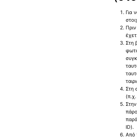
Για 
στοι
Πριν
έχετ
Στη 
φωτο
συγκ
ταυτ
ταυτ
ταιρ
Στη 
(π.χ
Στην
πάρο
παρά
ID).
Από 