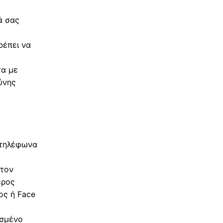
ά σας
ρέπει να
τα με
ύνης
ς
 τηλέφωνα
 τον
ερος
ος ή Face
ισμένο