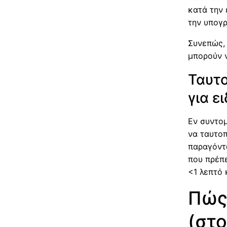
κατά την 
την υπογ
Συνεπώς, 
μπορούν ν
Ταυτο
για ε
Εν συντομ
να ταυτοπ
παραγόντω
που πρέπε
<1 λεπτό 
Πώς
(στο