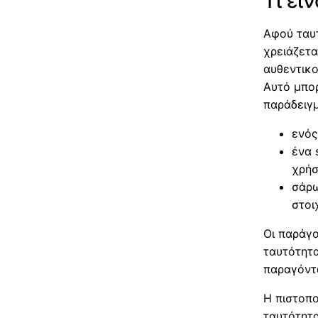
Τι εί
Αφού ταυτ
χρειάζετα
αυθεντικο
Αυτό μπορ
παράδειγ
ενός
ένα 
χρήσ
σάρω
στοι
Οι παράγο
ταυτότητ
παραγόντω
Η πιστοπο
ταυτότητα