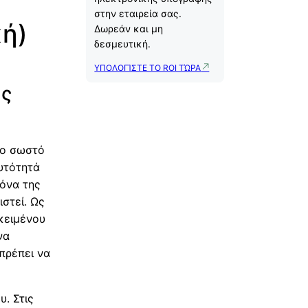
στην εταιρεία σας.
κή)
Δωρεάν και μη
δεσμευτική.
ΥΠΟΛΟΓΊΣΤΕ ΤΟ ROI ΤΏΡΑ
ης
το σωστό
υτότητά
κόνα της
στεί. Ως
οκειμένου
να
πρέπει να
. Στις