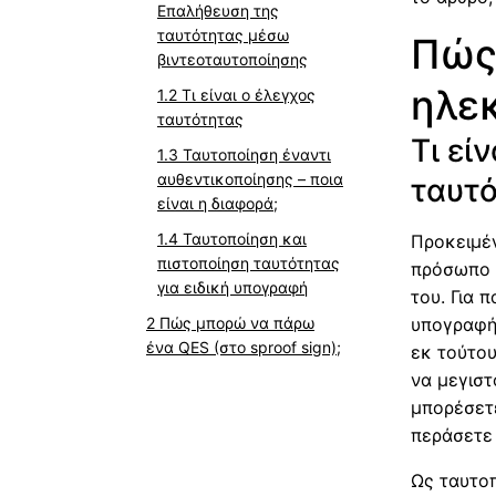
Επαλήθευση της
ταυτότητας μέσω
Πώς 
βιντεοταυτοποίησης
ηλε
Τι είναι ο έλεγχος
ταυτότητας
Τι εί
Ταυτοποίηση έναντι
αυθεντικοποίησης – ποια
ταυτ
είναι η διαφορά;
Ταυτοποίηση και
Προκειμέν
πιστοποίηση ταυτότητας
πρόσωπο 
για ειδική υπογραφή
του. Για 
Πώς μπορώ να πάρω
υπογραφής
ένα QES (στο sproof sign);
εκ τούτου
να μεγιστ
μπορέσετε
περάσετε 
Ως ταυτοπ