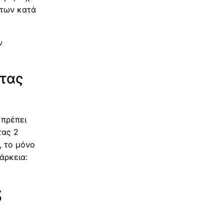
ντων κατά
ν
ητας
 πρέπει
τας 2
, το μόνο
άρκεια:
S