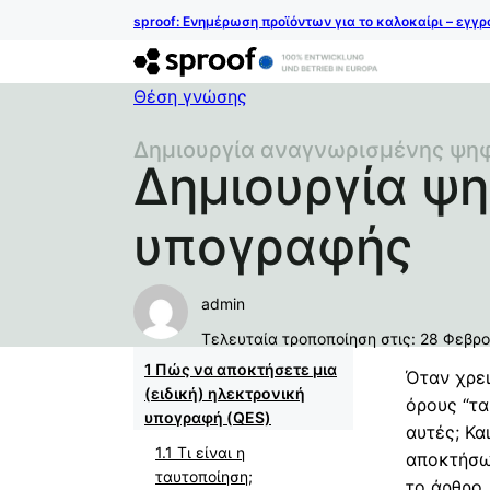
sproof: Ενημέρωση προϊόντων για το καλοκαίρι – εγγ
Θέση γνώσης
Δημιουργία αναγνωρισμένης ψη
Δημιουργία ψ
υπογραφής
admin
Τελευταία τροποποίηση στις: 28 Φεβρ
Πώς να αποκτήσετε μια
Όταν χρει
(ειδική) ηλεκτρονική
όρους “τα
υπογραφή (QES)
αυτές; Κα
Τι είναι η
αποκτήσω 
ταυτοποίηση;
το άρθρο,