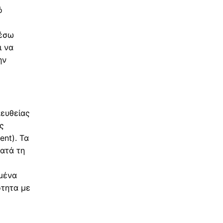
ό
μέσω
ι να
ην
πευθείας
ς
ent). Τα
ατά τη
μένα
ότητα με
.