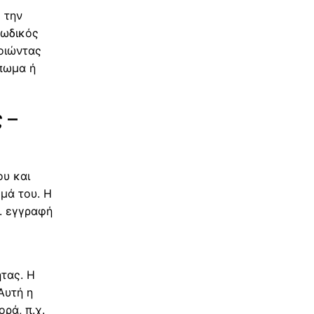
 την
κωδικός
οιώντας
πωμα ή
 –
ου και
μά του. Η
χ. εγγραφή
ητας. Η
Αυτή η
ρά, π.χ.