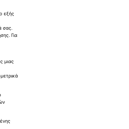
ο εξής
ά σας.
σης. Για
ς μιας
μετρικά
ο
ών
μένης