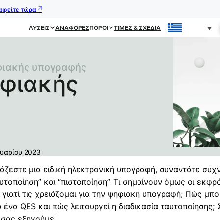
ραφείτε τώρα
ΛΎΣΕΙΣ
ΑΝΑΦΟΡΈΣ
ΠΌΡΟΙ
ΤΙΜΈΣ & ΣΧΈΔΙΑ
φιακής υπογραφής
ηφιακής
ουαρίου 2023
άζεστε μια ειδική ηλεκτρονική υπογραφή, συναντάτε συχ
υτοποίηση” και “πιστοποίηση”. Τι σημαίνουν όμως οι εκφρ
ι γιατί τις χρειάζομαι για την ψηφιακή υπογραφή; Πώς μπ
ένα QES και πώς λειτουργεί η διαδικασία ταυτοποίησης; 
 σας εξηγούμε!