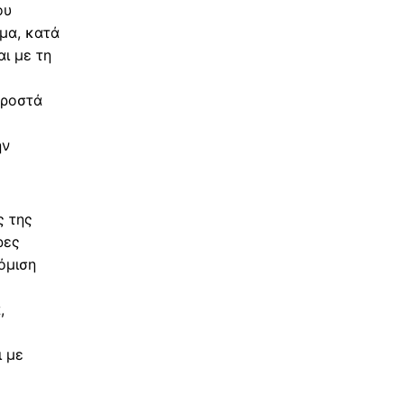
ου
γμα, κατά
ι με τη
προστά
ην
ς της
ρες
όμιση
,
ι με