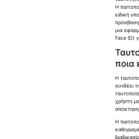
Η πιστοπο
ειδική υπ
πρόσβασης
μια εφαρ
Face ID) 
Ταυτο
ποια 
Η ταυτοπο
συνδέει τ
ταυτοποίη
χρήστη με
απόκτηση
Η πιστοπο
καθορισμέ
διαδικασί