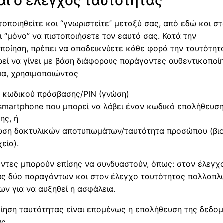
ναι ο έλεγχος ταυτότητας
οποιηθείτε και “γνωριστείτε” μεταξύ σας, από εδώ και στ
ι “μόνο” να πιστοποιήσετε τον εαυτό σας. Κατά την
ποίηση, πρέπει να αποδεικνύετε κάθε φορά την ταυτότητ
εί να γίνει με βάση διάφορους παράγοντες αυθεντικοποίη
μα, χρησιμοποιώντας
 κωδικού πρόσβασης/PIN (γνώση)
smartphone που μπορεί να λάβει έναν κωδικό επαλήθευση
ης, ή
ση δακτυλικών αποτυπωμάτων/ταυτότητα προσώπου (βιο
χεία).
ντες μπορούν επίσης να συνδυαστούν, όπως: στον έλεγχ
ας δύο παραγόντων και στον έλεγχο ταυτότητας πολλαπλ
ν για να αυξηθεί η ασφάλεια.
ίηση ταυτότητας είναι επομένως η επαλήθευση της δεδο
ς.