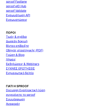
sproof Fastlane
sproof eID Hub
sproof Validate
Ενσωμάτωση API
Ενσωματώσεις
ΠΌΡΟΙ
Τιμές & σχέδια
Δωρεάν δοκιμή
Βίντεο επίδειξης
Οδηγός στρατηγικής (PDF)
Γνώση & Blog
Λήψεις
Εκδηλώσεις & Webinars
ΣΥΧΝΈΣ ΕΡΩΤΉΣΕΙΣ
Ενημερωτικό δελτίο
ΓΙΑΤΊ Η SPROOF
Docusign Εναλλακτική λύση
συγκρίνετε το sproof
Συμμόρφωση
Αναφορές