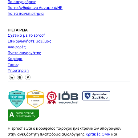
Για επιχειρήσεις
Για το Ανθρώπινο Δυναμικό/HR
Για τα πανεπιστήμια
Η ΕΤΑΙΡΕΊΑ
Σχετικά με το sproof
Επικοινωνήστε μαζί μας
Αναφορές
Γίνετε συνεργάτης
Καριέρα
Τύπος
Υποστήριξη
Ακολουθήστε μας στο Facebook
Ακολουθήστε μας στο X
Ακολουθήστε μας στο LinkedIn
Η sproof είναι ο κορυφαίος πάροχος ηλεκτρονικών υπογραφών
στην ανεξάρτητη πλατφόρμα αξιολόγησης
Κριτικές OMR
και