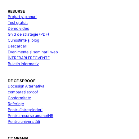
RESURSE
Prețuri și planuri
Test gratuit
Demo video
Ghid de strategie (PDF)
Cunoștințe și blog
Descărcări
Evenimente și seminarii web
ÎNTREBĂRI FRECVENTE
Buletin informativ
DE CE SPROOF
Docusign Alternativă
comparați sproof
Conformitate
Referințe
Pentru întreprinderi
Pentru resurse umane/HR
Pentru universități
COMPANIA