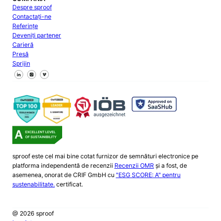
Despre sproof
Contactați-ne
Referințe
Deveniți partener
Carieră
Presă
Sprijin
Urmăriți-ne pe Facebook
Urmăriți-ne pe X
Urmăriți-ne pe LinkedIn
sproof este cel mai bine cotat furnizor de semnături electronice pe
platforma independentă de recenzii
Recenzii OMR
și a fost, de
asemenea, onorat de CRIF GmbH cu
"ESG SCORE: A" pentru
sustenabilitate.
certificat.
@ 2026 sproof