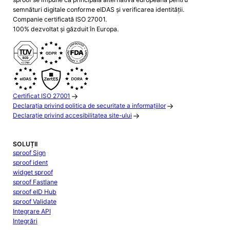
semnături digitale conforme eIDAS și verificarea identității.
Companie certificată ISO 27001.
100% dezvoltat și găzduit în Europa.
Certificat ISO 27001
Declarația privind politica de securitate a informațiilor
Declarație privind accesibilitatea site-ului
SOLUȚII
sproof Sign
sproof ident
widget sproof
sproof Fastlane
sproof eID Hub
sproof Validate
Integrare API
Integrări