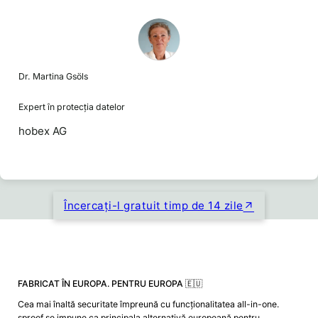
Dr. Martina Gsöls
Expert în protecția datelor
hobex AG
Încercați-l gratuit timp de 14 zile
FABRICAT ÎN EUROPA. PENTRU EUROPA 🇪🇺
Cea mai înaltă securitate împreună cu funcționalitatea all-in-one.
sproof se impune ca principala alternativă europeană pentru