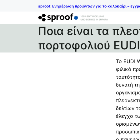
sproof: Ενημέρωση προϊόντων για το καλοκαίρι – εγγ
Ποια είναι τα πλε
πορτοφολιού EUDI
Το EUDI W
φιλικό π
ταυτότητα
δυνατή τη
οργανισμ
πλεονεκτ
δελτίων τ
έλεγχο τ
ορισμένων
προσωπικώ
ο πανευρω