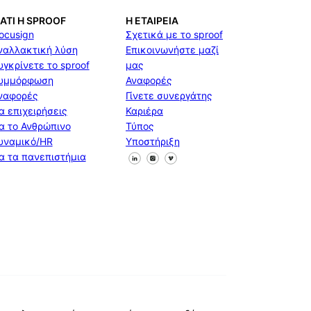
ΙΑΤΊ Η SPROOF
Η ΕΤΑΙΡΕΊΑ
ocusign
Σχετικά με το sproof
ναλλακτική λύση
Επικοινωνήστε μαζί
υγκρίνετε το sproof
μας
υμμόρφωση
Αναφορές
ναφορές
Γίνετε συνεργάτης
ια επιχειρήσεις
Καριέρα
ια το Ανθρώπινο
Τύπος
υναμικό/HR
Υποστήριξη
Ακολουθήστε μας στο Facebook
Ακολουθήστε μας στο X
Ακολουθήστε μας στο Linke
ια τα πανεπιστήμια