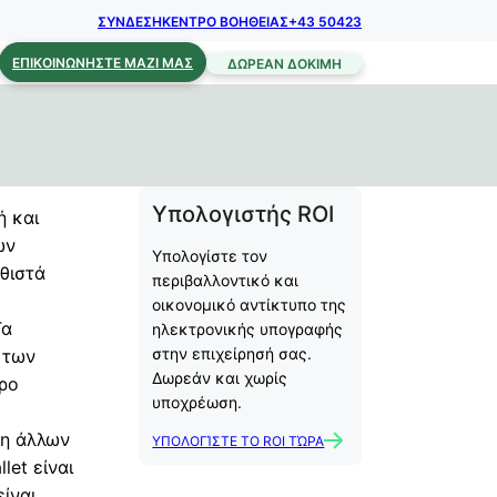
ΣΥΝΔΕΣΗ
ΚΕΝΤΡΟ ΒΟΗΘΕΙΑΣ
+43 50423
ΕΠΙΚΟΙΝΩΝΉΣΤΕ ΜΑΖΊ ΜΑΣ
ΔΩΡΕΆΝ ΔΟΚΙΜΉ
Υπολογιστής ROI
ή και
ων
Υπολογίστε τον
θιστά
περιβαλλοντικό και
οικονομικό αντίκτυπο της
Τα
ηλεκτρονικής υπογραφής
στην επιχείρησή σας.
 των
Δωρεάν και χωρίς
ερο
υποχρέωση.
ψη άλλων
ΥΠΟΛΟΓΊΣΤΕ ΤΟ ROI ΤΏΡΑ
et είναι
ίναι