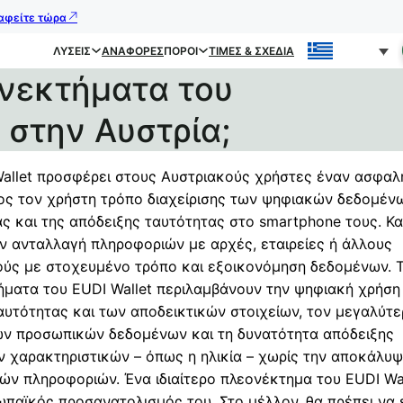
ραφείτε τώρα
ΛΎΣΕΙΣ
ΑΝΑΦΟΡΈΣ
ΠΌΡΟΙ
ΤΙΜΈΣ & ΣΧΈΔΙΑ
ονεκτήματα του
 στην Αυστρία;
allet προσφέρει στους Αυστριακούς χρήστες έναν ασφαλ
ρος τον χρήστη τρόπο διαχείρισης των ψηφιακών δεδομέν
ς και της απόδειξης ταυτότητας στο smartphone τους. Κα
ν ανταλλαγή πληροφοριών με αρχές, εταιρείες ή άλλους
ούς με στοχευμένο τρόπο και εξοικονόμηση δεδομένων. 
ήματα του EUDI Wallet περιλαμβάνουν την ψηφιακή χρήση
αυτότητας και των αποδεικτικών στοιχείων, τον μεγαλύτ
ων προσωπικών δεδομένων και τη δυνατότητα απόδειξης
 χαρακτηριστικών – όπως η ηλικία – χωρίς την αποκάλυ
ν πληροφοριών. Ένα ιδιαίτερο πλεονέκτημα του EUDI Wall
παϊκός προσανατολισμός του. Στο μέλλον, θα πρέπει να ε