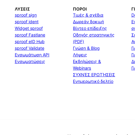
ΛΎΣΕΙΣ
ΠΌΡΟΙ
Γ
sproof sign
Τιμές & σχέδια
D
sproof ident
Δωρεάν δοκιμή
Ε
Widget sproof
Βίντεο επίδειξης
σ
sproof Fastlane
Οδηγός στρατηγικής
Σ
sproof eID Hub
(PDF)
Α
sproof Validate
Γνώση & Blog
Γ
Ενσωμάτωση API
Λήψεις
Γ
Ενσωματώσεις
Εκδηλώσεις &
Δ
Webinars
Γ
ΣΥΧΝΈΣ ΕΡΩΤΉΣΕΙΣ
Ενημερωτικό δελτίο