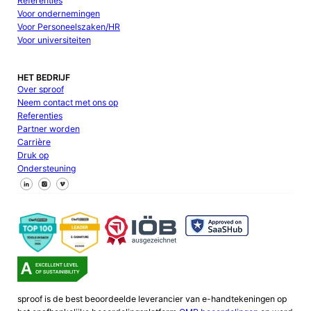
Referenties
Voor ondernemingen
Voor Personeelszaken/HR
Voor universiteiten
HET BEDRIJF
Over sproof
Neem contact met ons op
Referenties
Partner worden
Carrière
Druk op
Ondersteuning
Volg ons op Facebook
Volg ons op X
Volg ons op LinkedIn
sproof is de best beoordeelde leverancier van e-handtekeningen op