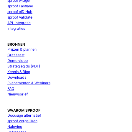
sproof widget
sproof Fastlane
sproof eID Hub
sproof Validate
API-integratie
Integraties
BRONNEN
Prijzen & plannen
Gratis test
Demo video
Strategiegids (PDF)
Kennis & Blog
Downloads
Evenementen & Webinars
FAQ
Nieuwsbrief
WAAROM SPROOF
Docusign alternatief
sproof vergelijken
Naleving