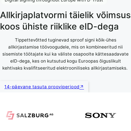
Allkirjaplatvormi täielik võimsus
koos ühiste riiklike eID-dega
Tippettevõtted tuginevad sproof signi kõik-ühes
allkirjastamise töövoogudele, mis on kombineeritud nii
sisemiste töötajate kui ka väliste osapoolte kättesaadavate
eID-dega, kes on kutsutud kogu Euroopas õiguslikult
kehtivaks kvalifitseeritud elektrooniliseks allkirjastamiseks.
14-päevane tasuta prooviperiood