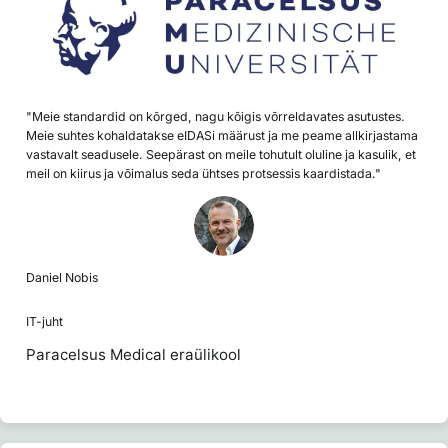
"Meie standardid on kõrged, nagu kõigis võrreldavates asutustes.
Meie suhtes kohaldatakse eIDASi määrust ja me peame allkirjastama
vastavalt seadusele. Seepärast on meile tohutult oluline ja kasulik, et
meil on kiirus ja võimalus seda ühtses protsessis kaardistada."
Daniel Nobis
IT-juht
Paracelsus Medical eraülikool