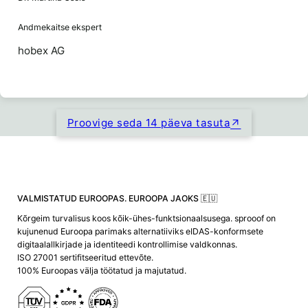
Andmekaitse ekspert
hobex AG
Proovige seda 14 päeva tasuta
VALMISTATUD EUROOPAS. EUROOPA JAOKS 🇪🇺
Kõrgeim turvalisus koos kõik-ühes-funktsionaalsusega. sprooof on
kujunenud Euroopa parimaks alternatiiviks eIDAS-konformsete
digitaalallkirjade ja identiteedi kontrollimise valdkonnas.
ISO 27001 sertifitseeritud ettevõte.
100% Euroopas välja töötatud ja majutatud.