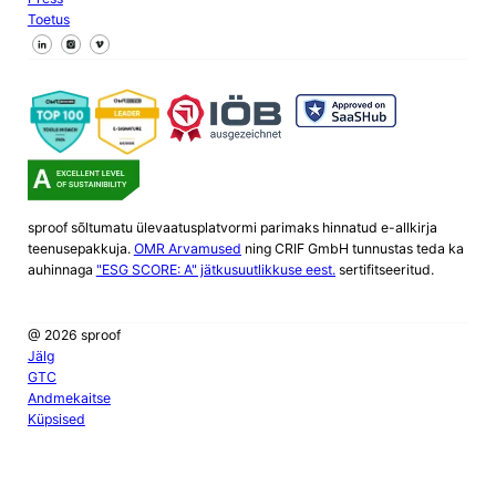
Toetus
Jälgi meid Facebookis
Jälgi meid X
Jälgi meid LinkedInis
sproof sõltumatu ülevaatusplatvormi parimaks hinnatud e-allkirja
teenusepakkuja.
OMR Arvamused
ning CRIF GmbH tunnustas teda ka
auhinnaga
"ESG SCORE: A" jätkusuutlikkuse eest.
sertifitseeritud.
@ 2026 sproof
Jälg
GTC
Andmekaitse
Küpsised