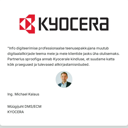
"Info digiteerimise professionaalse teenusepakkujana muutub
digitaalallkirjade teema meie ja meie klientide jaoks üha olulisemaks.
Partnerlus sproofiga annab Kyocerale kindluse, et suudame katta
kõik praegused ja tulevased allkirjastamisnõuded.
Ing. Michael Kalaus
Müügijuht DMS/ECM
KYOCERA