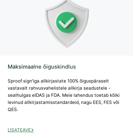
Maksimaalne õiguskindlus
Sproof sign'iga allkirjastate 100% õiguspäraselt
vastavalt rahvusvahelistele allkirja seadustele -
sealhulgas eIDAS ja FDA. Meie lahendus toetab kõiki
levinud allkirjastamisstandardeid, nagu EES, FES või
QES.
LISATEAVE