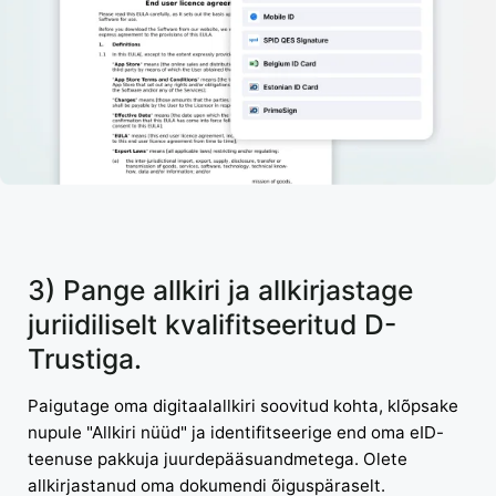
3) Pange allkiri ja allkirjastage
juriidiliselt kvalifitseeritud D-
Trustiga.
Paigutage oma digitaalallkiri soovitud kohta, klõpsake
nupule "Allkiri nüüd" ja identifitseerige end oma eID-
teenuse pakkuja juurdepääsuandmetega. Olete
allkirjastanud oma dokumendi õiguspäraselt.