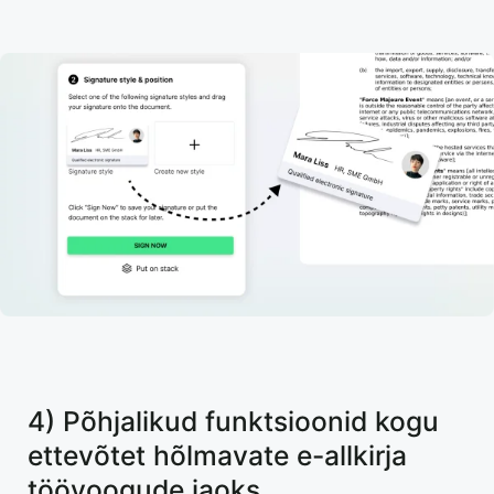
4) Põhjalikud funktsioonid kogu
ettevõtet hõlmavate e-allkirja
töövoogude jaoks