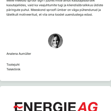
Meile meeldib sproof sign'i juures mitte ainult kasutajasõbralik
kasutajaliides, vaid ka veajuhtumite tugi ja kliendisõbralikkus üldiste
päringute puhul. Meeskond sproofi ümber on väga pühendunud ja
täielikult motiveeritud, et viia oma toodet uuendustega edasi.
Analena Aumüller
Tootejuht
Telekliinik