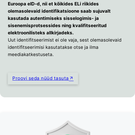
Euroopa eID-d, nii et kõikides ELi riikides
olemasolevaid identifikatsioone saab sujuvalt
kasutada autentimiseks sisselogimis- ja
sisenemisprotsessides ning kvalifitseeritud
elektroonilisteks allkirjadeks.
Uut identifitseerimist ei ole vaja, sest olemasolevaid
identifitseerimisi kasutatakse otse ja ilma
meediakatkestuseta.
Proovi seda nüüd tasuta