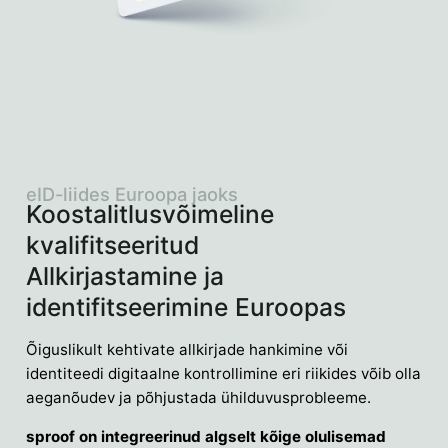
eID-liides Euroopa jaoks
Koostalitlusvõimeline
kvalifitseeritud
Allkirjastamine ja
identifitseerimine Euroopas
Õiguslikult kehtivate allkirjade hankimine või
identiteedi digitaalne kontrollimine eri riikides võib olla
aeganõudev ja põhjustada ühilduvusprobleeme.
sproof on integreerinud algselt kõige olulisemad