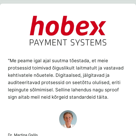
"Me peame igal ajal suutma tõestada, et meie
protsessid toimivad õiguslikult laitmatult ja vastavad
kehtivatele nõuetele. Digitaalsed, jälgitavad ja
auditeeritavad protsessid on seetõttu olulised, eriti
lepingute sõlmimisel. Selline lahendus nagu sproof
sign aitab meil neid kõrgeid standardeid täita.
Dr. Martina Gsöls