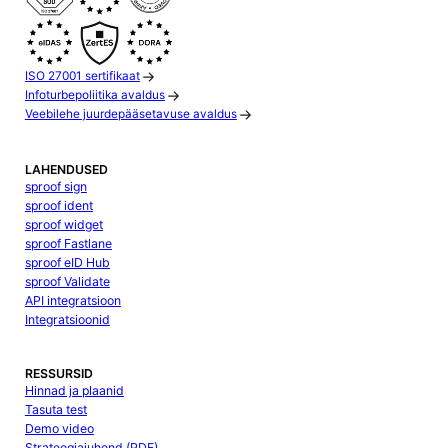
ISO 27001 sertifikaat
Infoturbepoliitika avaldus
Veebilehe juurdepääsetavuse avaldus
LAHENDUSED
sproof sign
sproof ident
sproof widget
sproof Fastlane
sproof eID Hub
sproof Validate
API integratsioon
Integratsioonid
RESSURSID
Hinnad ja plaanid
Tasuta test
Demo video
Strateegiajuhend (PDF)