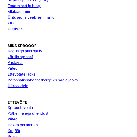
Teadmised ja blogi
Allalaadimine
Üritused ja veebiseminarid
KKK
Uudiskiri
MIKS SPROOOF
Docusign alternatiiv
võrdle sprooof
Vastavus
Viited
Ettevõtete jaoks
Personaliosakonna/kõrge esindaja jaoks
Ülikoolidele
ETTEVÕTE
Sprooofi kohta
Võtke meiega ühendust
Viited
Hakka partneriks
Karjäär
Press