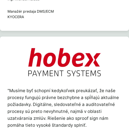
Manažér predaja DMS/ECM
KYOCERA
"Musíme byť schopní kedykoľvek preukázať, že naše
procesy fungujú právne bezchybne a spĺňajú aktuálne
požiadavky. Digitálne, sledovateľné a auditovateľné
procesy sú preto nevyhnutné, najmä v oblasti
uzatvárania zmlúv. Riešenie ako sproof sign nám
pomáha tieto vysoké štandardy splniť.