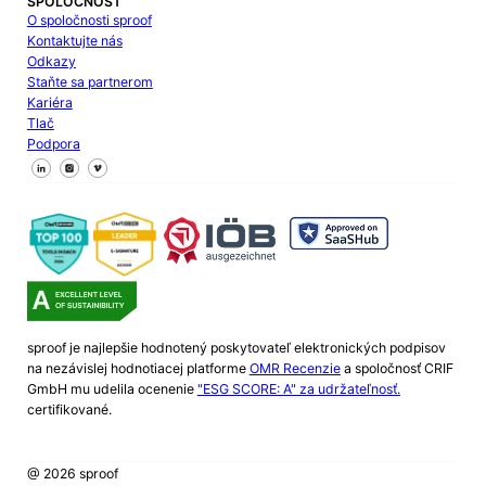
SPOLOČNOSŤ
O spoločnosti sproof
Kontaktujte nás
Odkazy
Staňte sa partnerom
Kariéra
Tlač
Podpora
Sledujte nás na Facebooku
Sledujte nás na X
Sledujte nás na LinkedIn
sproof je najlepšie hodnotený poskytovateľ elektronických podpisov
na nezávislej hodnotiacej platforme
OMR Recenzie
a spoločnosť CRIF
GmbH mu udelila ocenenie
"ESG SCORE: A" za udržateľnosť.
certifikované.
@ 2026 sproof