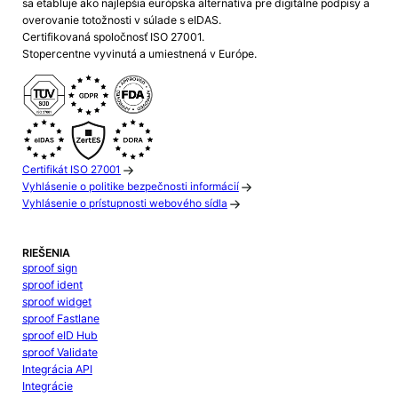
sa etabluje ako najlepšia európska alternatíva pre digitálne podpisy a
overovanie totožnosti v súlade s eIDAS.
Certifikovaná spoločnosť ISO 27001.
Stopercentne vyvinutá a umiestnená v Európe.
Certifikát ISO 27001
Vyhlásenie o politike bezpečnosti informácií
Vyhlásenie o prístupnosti webového sídla
RIEŠENIA
sproof sign
sproof ident
sproof widget
sproof Fastlane
sproof eID Hub
sproof Validate
Integrácia API
Integrácie