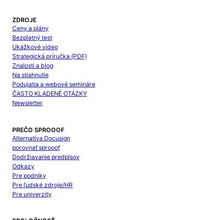
ZDROJE
Ceny a plány
Bezplatný test
Ukážkové video
Strategická príručka (PDF)
Znalosti a blog
Na stiahnutie
Podujatia a webové semináre
ČASTO KLADENÉ OTÁZKY
Newsletter
PREČO SPROOOF
Alternatíva Docusign
porovnať sprooof
Dodržiavanie predpisov
Odkazy
Pre podniky
Pre ľudské zdroje/HR
Pre univerzity