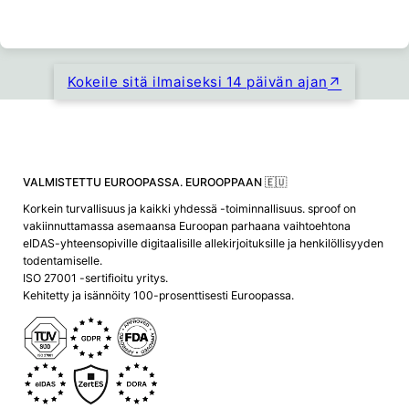
Kokeile sitä ilmaiseksi 14 päivän ajan
VALMISTETTU EUROOPASSA. EUROOPPAAN 🇪🇺
Korkein turvallisuus ja kaikki yhdessä -toiminnallisuus. sproof on
vakiinnuttamassa asemaansa Euroopan parhaana vaihtoehtona
eIDAS-yhteensopiville digitaalisille allekirjoituksille ja henkilöllisyyden
todentamiselle.
ISO 27001 -sertifioitu yritys.
Kehitetty ja isännöity 100-prosenttisesti Euroopassa.