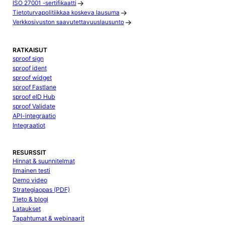
ISO 27001 -sertifikaatti
Tietoturvapolitiikkaa koskeva lausuma
Verkkosivuston saavutettavuuslausunto
RATKAISUT
sproof sign
sproof ident
sproof widget
sproof Fastlane
sproof eID Hub
sproof Validate
API-integraatio
Integraatiot
RESURSSIT
Hinnat & suunnitelmat
Ilmainen testi
Demo video
Strategiaopas (PDF)
Tieto & blogi
Lataukset
Tapahtumat & webinaarit