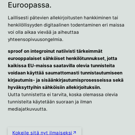
Euroopassa.
Laillisesti pätevien allekirjoitusten hankkiminen tai
henkilöllisyyden digitaalinen todentaminen eri maissa
voi olla aikaa vievää ja aiheuttaa
yhteensopivuusongelmia.
sproof on integroinut natiivisti tärkeimmät
eurooppalaiset sähköiset henkilötunnukset, jotta
kaikissa EU-maissa saatavilla olevia tunnisteita
voidaan käyttää saumattomasti tunnistautumiseen
kirjautumis- ja sisäänkirjautumisprosesseissa sekä
hyväksyttyihin sähköisiin allekirjoituksiin.
Uutta tunnistetta ei tarvita, koska olemassa olevia
tunnisteita käytetään suoraan ja ilman
mediajatkuvuutta.
Kokeile sitä nyt ilmaiseksi