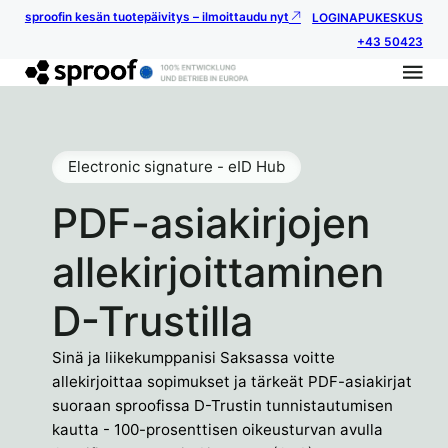
sproofin kesän tuotepäivitys – ilmoittaudu nyt
LOGIN
APUKESKUS
+43 50423
Electronic signature - eID Hub
PDF-asiakirjojen
allekirjoittaminen
D-Trustilla
Sinä ja liikekumppanisi Saksassa voitte
allekirjoittaa sopimukset ja tärkeät PDF-asiakirjat
suoraan sproofissa D-Trustin tunnistautumisen
kautta - 100-prosenttisen oikeusturvan avulla