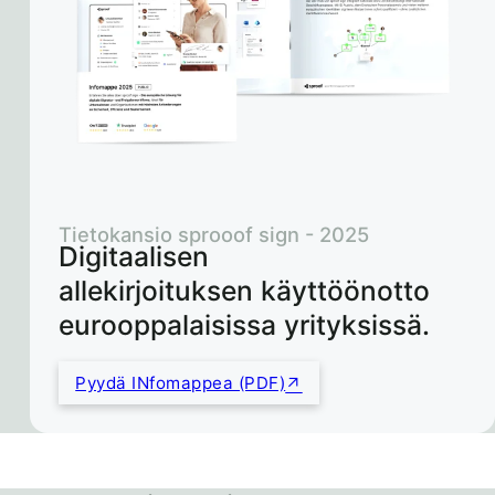
Tietokansio sprooof sign - 2025
Digitaalisen
allekirjoituksen käyttöönotto
eurooppalaisissa yrityksissä.
Pyydä INfomappea (PDF)