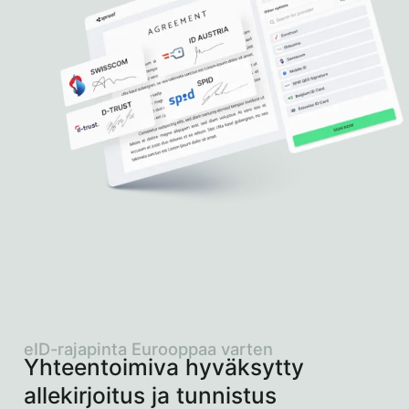
eID-rajapinta Eurooppaa varten
Yhteentoimiva hyväksytty
allekirjoitus ja tunnistus