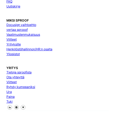
FAQ
Uutiskirje
MIKSI SPROOF
Docusign vaihtoehto
vertaa sprooof
Vaatimustenmukaisuus
Viitteet
Yrityksille
Henkilöstöhallinnon/HR:n osalta
Yliopistot
YRITYS
Tietoja sproofista
Ota yhteyttä
Viitteet
Ryhdy kumppaniksi
Ura
Paina
Tuki
Seuraa meitä Facebookissa
Seuraa meitä X
Seuraa meitä LinkedInissä