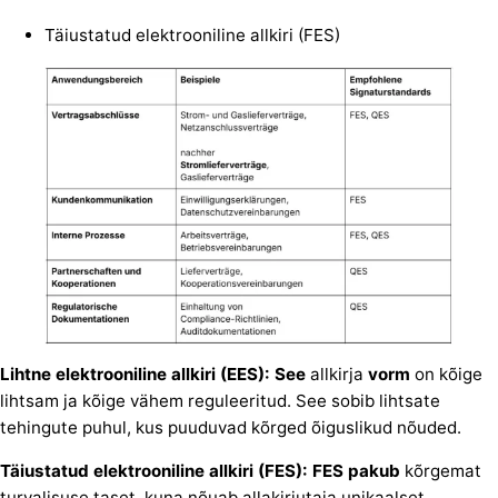
Täiustatud elektrooniline allkiri (FES)
Lihtne elektrooniline allkiri (EES): See
allkirja
vorm
on kõige
lihtsam ja kõige vähem reguleeritud. See sobib lihtsate
tehingute puhul, kus puuduvad kõrged õiguslikud nõuded.
Täiustatud elektrooniline allkiri (FES): FES pakub
kõrgemat
turvalisuse taset, kuna nõuab allakirjutaja unikaalset