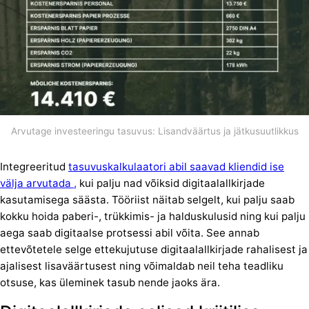
Arvutage investeeringu tasuvus: Lisandväärtus ja jätkusuutlikkus
Integreeritud
tasuvuskalkulaatori abil saavad kliendid ise
välja arvutada ,
kui palju nad võiksid digitaalallkirjade
kasutamisega säästa. Tööriist näitab selgelt, kui palju saab
kokku hoida paberi-, trükkimis- ja halduskulusid ning kui palju
aega saab digitaalse protsessi abil võita. See annab
ettevõtetele selge ettekujutuse digitaalallkirjade rahalisest ja
ajalisest lisaväärtusest ning võimaldab neil teha teadliku
otsuse, kas üleminek tasub nende jaoks ära.