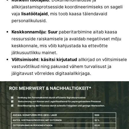
allkirjastamisprotsesside koordineerimiseks on sageli
vaja
lisatöötajaid
, mis toob kaasa täiendavaid
personalikulusid.
Keskkonnamõju: Suur
paberitarbimine aitab kaasa
ressursside raiskamisele ja avaldab negatiivset mõju
keskkonnale, mis võib kahjustada ka ettevõtte
jätkusuutlikku mainet.
Võltsimisoht: käsitsi kirjutatud
allkirjad on võltsimisele
vastuvõtlikud ning pakuvad vähem turvalisust ja
jälgitavust võrreldes digitaalallkirjaga.