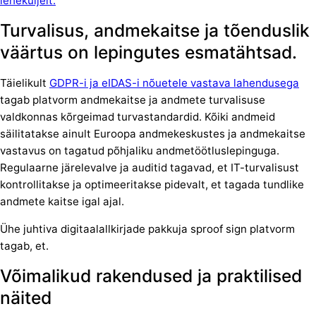
leheküljelt.
Turvalisus, andmekaitse ja tõenduslik
väärtus on lepingutes esmatähtsad.
Täielikult
GDPR-i ja eIDAS-i nõuetele vastava lahendusega
tagab platvorm andmekaitse ja andmete turvalisuse
valdkonnas kõrgeimad turvastandardid. Kõiki andmeid
säilitatakse ainult Euroopa andmekeskustes ja andmekaitse
vastavus on tagatud põhjaliku andmetöötluslepinguga.
Regulaarne järelevalve ja auditid tagavad, et IT-turvalisust
kontrollitakse ja optimeeritakse pidevalt, et tagada tundlike
andmete kaitse igal ajal.
Ühe juhtiva digitaalallkirjade pakkuja sproof sign platvorm
tagab, et.
Võimalikud rakendused ja praktilised
näited