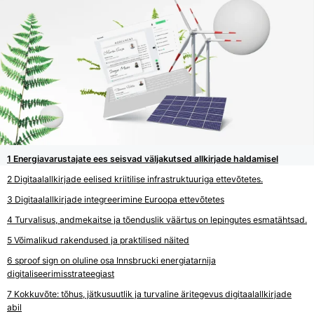
Energiavarustajate ees seisvad väljakutsed allkirjade haldamisel
Digitaalallkirjade eelised kriitilise infrastruktuuriga ettevõtetes.
Digitaalallkirjade integreerimine Euroopa ettevõtetes
Turvalisus, andmekaitse ja tõenduslik väärtus on lepingutes esmatähtsad.
Võimalikud rakendused ja praktilised näited
sproof sign on oluline osa Innsbrucki energiatarnija
digitaliseerimisstrateegiast
Kokkuvõte: tõhus, jätkusuutlik ja turvaline äritegevus digitaalallkirjade
abil