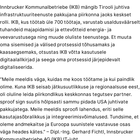
Innbrucker Kommunalbetriebe (IKB) mängib Tirooli juhtiva
infrastruktuuriteenuste pakkujana piirkonna jaoks keskset
rolli. IKB, kus töötab üle 700 töötaja, varustab usaldusväärselt
tuhandeid majapidamisi ja ettevõtteid energia- ja
veevarustusega ning muude oluliste teenustega. Et muuta
oma sisemised ja välised protsessid tõhusamaks ja
kaasaegsemaks, otsustas IKB võtta kasutusele
digitaalallkirjad ja seega oma protsessid järjepidevalt
digitaliseerida.
“Meile meeldis väga, kuidas me koos töötame ja kui paindlik
olime. Kuna IKB seisab jätkusuutlikkuse ja regionaalsuse eest,
oli oluline leida piirkondlikus keskkonnas tegutsev partner.
sproof sign suutis hõlpsasti sammu pidada USA juhtivate
pakkujatega. Meile meeldis sproofi lahendus, eriti selle
kasutajasõbralikkus ja integreerimisvõimalused. Tundsime, et
oleme andmekaitse ja Euroopa suunistele vastavuse osas
väga heades kätes.” – Dipl.-Ing. Gerhard Fichtl, Innsbrucker
Kommunalbetriebe AG (IKB) IT-juht.