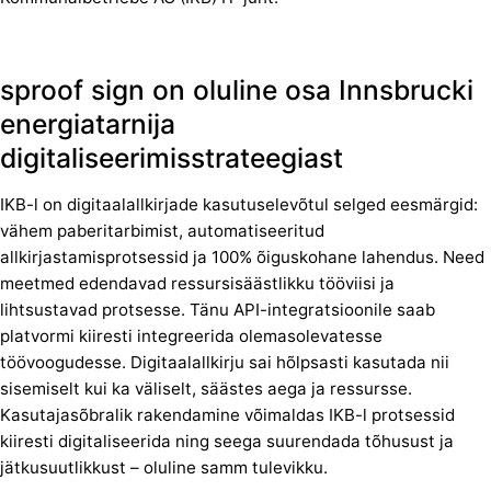
sproof sign on oluline osa Innsbrucki
energiatarnija
digitaliseerimisstrateegiast
IKB-l on digitaalallkirjade kasutuselevõtul selged eesmärgid:
vähem paberitarbimist, automatiseeritud
allkirjastamisprotsessid ja 100% õiguskohane lahendus. Need
meetmed edendavad ressursisäästlikku tööviisi ja
lihtsustavad protsesse. Tänu API-integratsioonile saab
platvormi kiiresti integreerida olemasolevatesse
töövoogudesse. Digitaalallkirju sai hõlpsasti kasutada nii
sisemiselt kui ka väliselt, säästes aega ja ressursse.
Kasutajasõbralik rakendamine võimaldas IKB-l protsessid
kiiresti digitaliseerida ning seega suurendada tõhusust ja
jätkusuutlikkust – oluline samm tulevikku.