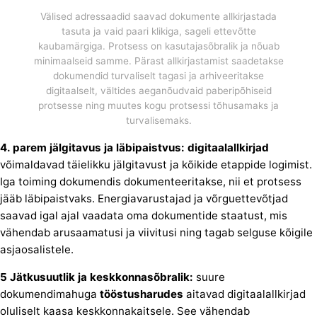
Välised adressaadid saavad dokumente allkirjastada
tasuta ja vaid paari klikiga, sageli ettevõtte
kaubamärgiga. Protsess on kasutajasõbralik ja nõuab
minimaalseid samme. Pärast allkirjastamist saadetakse
dokumendid turvaliselt tagasi ja arhiveeritakse
digitaalselt, vältides aeganõudvaid paberipõhiseid
protsesse ning muutes kogu protsessi tõhusamaks ja
turvalisemaks.
4. parem jälgitavus ja läbipaistvus: digitaalallkirjad
võimaldavad täielikku jälgitavust ja kõikide etappide logimist.
Iga toiming dokumendis dokumenteeritakse, nii et protsess
jääb läbipaistvaks. Energiavarustajad ja võrguettevõtjad
saavad igal ajal vaadata oma dokumentide staatust, mis
vähendab arusaamatusi ja viivitusi ning tagab selguse kõigile
asjaosalistele.
5 Jätkusuutlik ja keskkonnasõbralik:
suure
dokumendimahuga
tööstusharudes
aitavad digitaalallkirjad
oluliselt kaasa keskkonnakaitsele. See vähendab