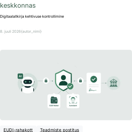
keskkonnas
Digitaalallkirja kehtivuse kontrollimine
8. juuli 2026
{autor_nimi}
EUDI-rahakott
Teadmiste postitus