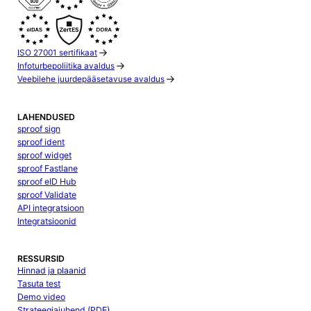
ISO 27001 sertifikaat
Infoturbepoliitika avaldus
Veebilehe juurdepääsetavuse avaldus
LAHENDUSED
sproof sign
sproof ident
sproof widget
sproof Fastlane
sproof eID Hub
sproof Validate
API integratsioon
Integratsioonid
RESSURSID
Hinnad ja plaanid
Tasuta test
Demo video
Strateegiajuhend (PDF)