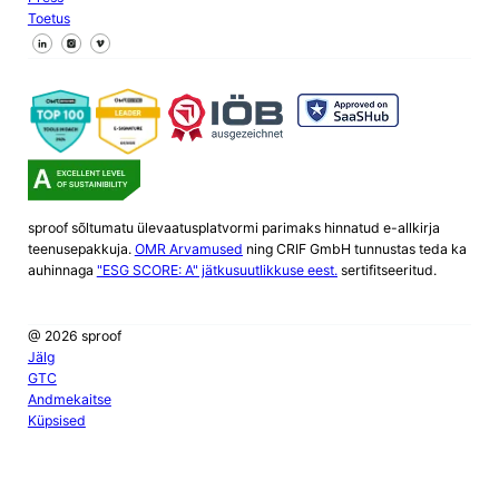
Toetus
Jälgi meid Facebookis
Jälgi meid X
Jälgi meid LinkedInis
sproof sõltumatu ülevaatusplatvormi parimaks hinnatud e-allkirja
teenusepakkuja.
OMR Arvamused
ning CRIF GmbH tunnustas teda ka
auhinnaga
"ESG SCORE: A" jätkusuutlikkuse eest.
sertifitseeritud.
@ 2026 sproof
Jälg
GTC
Andmekaitse
Küpsised