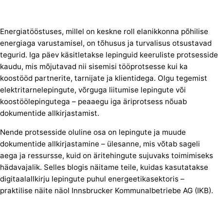
Energiatööstuses, millel on keskne roll elanikkonna põhilise
energiaga varustamisel, on tõhusus ja turvalisus otsustavad
tegurid. Iga päev käsitletakse lepinguid keeruliste protsesside
kaudu, mis mõjutavad nii sisemisi tööprotsesse kui ka
koostööd partnerite, tarnijate ja klientidega. Olgu tegemist
elektritarnelepingute, võrguga liitumise lepingute või
koostöölepingutega – peaaegu iga äriprotsess nõuab
dokumentide allkirjastamist.
Nende protsesside oluline osa on lepingute ja muude
dokumentide allkirjastamine – ülesanne, mis võtab sageli
aega ja ressursse, kuid on äritehingute sujuvaks toimimiseks
hädavajalik. Selles blogis näitame teile, kuidas kasutatakse
digitaalallkirju lepingute puhul energeetikasektoris –
praktilise näite näol Innsbrucker Kommunalbetriebe AG (IKB).