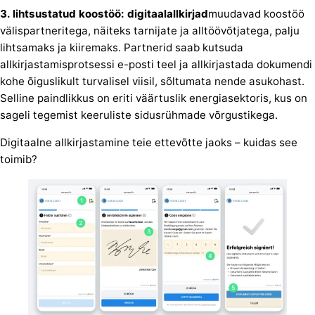
3. lihtsustatud koostöö: digitaalallkirjad
muudavad koostöö
välispartneritega, näiteks tarnijate ja alltöövõtjatega, palju
lihtsamaks ja kiiremaks. Partnerid saab kutsuda
allkirjastamisprotsessi e-posti teel ja allkirjastada dokumendi
kohe õiguslikult turvalisel viisil, sõltumata nende asukohast.
Selline paindlikkus on eriti väärtuslik energiasektoris, kus on
sageli tegemist keeruliste sidusrühmade võrgustikega.
Digitaalne allkirjastamine teie ettevõtte jaoks – kuidas see
toimib?