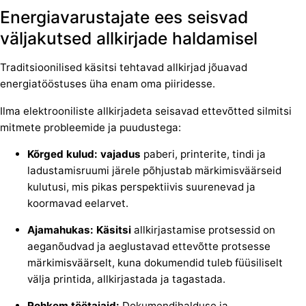
Energiavarustajate ees seisvad
väljakutsed allkirjade haldamisel
Traditsioonilised käsitsi tehtavad allkirjad jõuavad
energiatööstuses üha enam oma piiridesse.
Ilma elektrooniliste allkirjadeta seisavad ettevõtted silmitsi
mitmete probleemide ja puudustega:
Kõrged kulud: vajadus
paberi, printerite, tindi ja
ladustamisruumi järele põhjustab märkimisväärseid
kulutusi, mis pikas perspektiivis suurenevad ja
koormavad eelarvet.
Ajamahukas: Käsitsi
allkirjastamise protsessid on
aeganõudvad ja aeglustavad ettevõtte protsesse
märkimisväärselt, kuna dokumendid tuleb füüsiliselt
välja printida, allkirjastada ja tagastada.
Rohkem töötajaid:
Dokumendihalduse ja