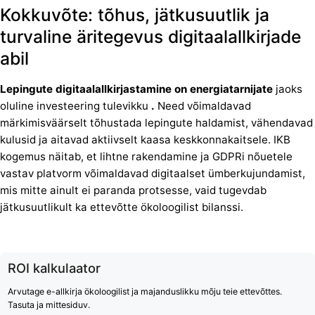
Kokkuvõte: tõhus, jätkusuutlik ja
turvaline äritegevus digitaalallkirjade
abil
Lepingute digitaalallkirjastamine on
energiatarnijate
jaoks
oluline investeering tulevikku
.
Need võimaldavad
märkimisväärselt tõhustada lepingute haldamist, vähendavad
kulusid ja aitavad aktiivselt kaasa keskkonnakaitsele. IKB
kogemus näitab, et lihtne rakendamine ja GDPRi nõuetele
vastav platvorm võimaldavad digitaalset ümberkujundamist,
mis mitte ainult ei paranda protsesse, vaid tugevdab
jätkusuutlikult ka ettevõtte ökoloogilist bilanssi.
ROI kalkulaator
Arvutage e-allkirja ökoloogilist ja majanduslikku mõju teie ettevõttes.
Tasuta ja mittesiduv.