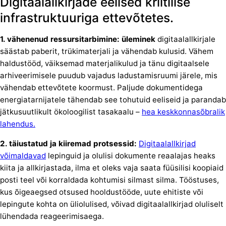
Digitaalallkirjade eelised kriitilise
infrastruktuuriga ettevõtetes.
1. vähenenud ressursitarbimine: üleminek
digitaalallkirjale
säästab paberit, trükimaterjali ja vähendab kulusid. Vähem
haldustööd, väiksemad materjalikulud ja tänu digitaalsele
arhiveerimisele puudub vajadus ladustamisruumi järele, mis
vähendab ettevõtete koormust. Paljude dokumentidega
energiatarnijatele tähendab see tohutuid eeliseid ja parandab
jätkusuutlikult ökoloogilist tasakaalu –
hea keskkonnasõbralik
lahendus.
2. täiustatud ja kiiremad protsessid:
Digitaalallkirjad
võimaldavad
lepinguid ja olulisi dokumente reaalajas heaks
kiita ja allkirjastada, ilma et oleks vaja saata füüsilisi koopiaid
posti teel või korraldada kohtumisi silmast silma. Tööstuses,
kus õigeaegsed otsused hooldustööde, uute ehitiste või
lepingute kohta on üliolulised, võivad digitaalallkirjad oluliselt
lühendada reageerimisaega.