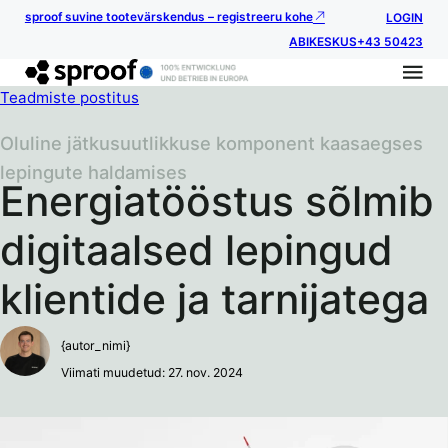
sproof suvine tootevärskendus – registreeru kohe
LOGIN
ABIKESKUS
+43 50423
Teadmiste postitus
Oluline jätkusuutlikkuse komponent kaasaegses
lepingute haldamises
Energiatööstus sõlmib
digitaalsed lepingud
klientide ja tarnijatega
{autor_nimi}
Viimati muudetud: 27. nov. 2024