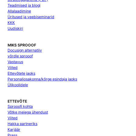
Teadmised ja blogi
Allalaadimine
Üritused ja veebiseminarid
KKK
Uudiskiri
MIKS SPROOOF
Docusign alternatiiv
võrdle sprooof
Vastavus
Viited
Ettevõtete jaoks
Personaliosakonna/kõrge esindaja jaoks
Ülikoolidele
ETTEVÕTE
Sprooofi kohta
Võtke meiega ühendust
Viited
Hakka partneriks
Karjäär
Press