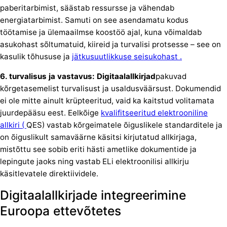
paberitarbimist, säästab ressursse ja vähendab
energiatarbimist. Samuti on see asendamatu kodus
töötamise ja ülemaailmse koostöö ajal, kuna võimaldab
asukohast sõltumatuid, kiireid ja turvalisi protsesse – see on
kasulik tõhususe ja
jätkusuutlikkuse seisukohast .
6. turvalisus ja vastavus: Digitaalallkirjad
pakuvad
kõrgetasemelist turvalisust ja usaldusväärsust. Dokumendid
ei ole mitte ainult krüpteeritud, vaid ka kaitstud volitamata
juurdepääsu eest. Eelkõige
kvalifitseeritud elektrooniline
allkiri (
QES) vastab kõrgeimatele õiguslikele standarditele ja
on õiguslikult samaväärne käsitsi kirjutatud allkirjaga,
mistõttu see sobib eriti hästi ametlike dokumentide ja
lepingute jaoks ning vastab ELi elektroonilisi allkirju
käsitlevatele direktiividele.
Digitaalallkirjade integreerimine
Euroopa ettevõtetes