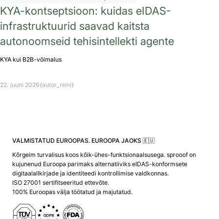
KYA-kontseptsioon: kuidas eIDAS-
infrastruktuurid saavad kaitsta
autonoomseid tehisintellekti agente
KYA kui B2B-võimalus
22. juuni 2026
{autor_nimi}
VALMISTATUD EUROOPAS. EUROOPA JAOKS 🇪🇺
Kõrgeim turvalisus koos kõik-ühes-funktsionaalsusega. sprooof on
kujunenud Euroopa parimaks alternatiiviks eIDAS-konformsete
digitaalallkirjade ja identiteedi kontrollimise valdkonnas.
ISO 27001 sertifitseeritud ettevõte.
100% Euroopas välja töötatud ja majutatud.