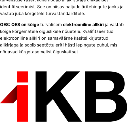
identifitseerimist. See on piisav paljude äritehingute jaoks ja
vastab juba kõrgetele turvastandarditele.
QES: QES on kõige
turvalisem
elektrooniline allkiri
ja vastab
kõige kõrgematele õiguslikele nõuetele. Kvalifitseeritud
elektrooniline allkiri on samaväärne käsitsi kirjutatud
allkirjaga ja sobib seetõttu eriti hästi lepingute puhul, mis
nõuavad kõrgetasemelist õiguskaitset.