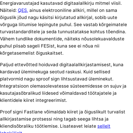
Energiavarustajad kasutavad digitaalallkirju mitmel viisil.
Näiteid:
QES,
ainus elektrooniline allkiri, millel on sama
õiguslik jõud nagu käsitsi kirjutatud allkirjal, sobib uute
võrguga liitumise lepingute puhul. See vastab kõrgeimatele
turvastandarditele ja seda tunnustatakse kohtus tõendina.
Vähem tundlike dokumentide, näiteks nõusolekuavalduste
puhul piisab sageli FESist, kuna see ei nõua nii
kõrgetasemelist õiguskaitset.
Paljud ettevõtted hoiduvad digitaalallkirjastamisest, kuna
kardavad üleminekuga seotud raskusi. Kuid sellised
platvormid nagu sproof sign lihtsustavad üleminekut.
Integratsioon olemasolevatesse süsteemidesse on sujuv ja
kasutajasõbralikud liidesed võimaldavad töötajatele ja
klientidele kiiret integreerimist.
Proof signi Fastlane võimaldab kiiret ja õiguslikult turvalist
allkirjastamise protsessi ning tagab seega lihtsa ja
kliendisõbraliku töötlemise. Lisateavet leiate
sellelt