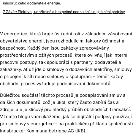
innsbruckého dodavatele energie.
Závěr: Efektivní, udržitelné a bezpečné podnikání s digitálními podpisy
V energetice, která hraje ústřední roli v základním zásobování
obyvatelstva energií, jsou rozhodujícími faktory účinnost a
bezpečnost. Každý den jsou zakázky zpracovávány
prostřednictvím složitých procesů, které ovlivňují jak interní
pracovní postupy, tak spolupráci s partnery, dodavateli a
zákazníky. Ať už jde o smlouvy o dodávkách elektřiny, smlouvy
o připojení k síti nebo smlouvy o spolupráci – téměř každý
obchodní proces vyžaduje podepisování dokumentů.
Důležitou součástí těchto procesů je podepisování smluv a
dalších dokumentů, což je úkol, který často zabírá čas a
zdroje, ale je klíčový pro hladký průběh obchodních transakcí.
V tomto blogu vám ukážeme, jak se digitální podpisy používají
pro smlouvy v energetice – na praktickém příkladu společnosti
Innsbrucker Kommunalbetriebe AG (IKB).