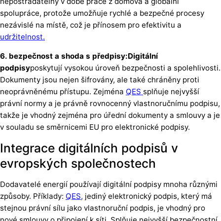
nepostradatelný v době práce z domova a globální
spolupráce, protože umožňuje rychlé a bezpečné procesy
nezávislé na místě, což je přínosem pro efektivitu a
udržitelnost.
6. bezpečnost a shoda s předpisy:Digitální
podpisy
poskytují vysokou úroveň bezpečnosti a spolehlivosti.
Dokumenty jsou nejen šifrovány, ale také chráněny proti
neoprávněnému přístupu. Zejména
QES
splňuje nejvyšší
právní normy a je právně rovnocenný vlastnoručnímu podpisu,
takže je vhodný zejména pro úřední dokumenty a smlouvy a je
v souladu se směrnicemi EU pro elektronické podpisy.
Integrace digitálních podpisů v
evropských společnostech
Dodavatelé energií používají digitální podpisy mnoha různými
způsoby. Příklady:
QES,
jediný elektronický podpis, který má
stejnou právní sílu jako vlastnoruční podpis, je vhodný pro
nové smlouvy o připojení k síti. Splňuje nejvyšší bezpečnostní