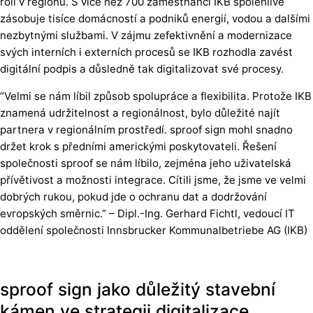
roli v regionu. S více než 700 zaměstnanci IKB spolehlivě
zásobuje tisíce domácností a podniků energií, vodou a dalšími
nezbytnými službami. V zájmu zefektivnění a modernizace
svých interních i externích procesů se IKB rozhodla zavést
digitální podpis a důsledně tak digitalizovat své procesy.
“Velmi se nám líbil způsob spolupráce a flexibilita. Protože IKB
znamená udržitelnost a regionálnost, bylo důležité najít
partnera v regionálním prostředí. sproof sign mohl snadno
držet krok s předními americkými poskytovateli. Řešení
společnosti sproof se nám líbilo, zejména jeho uživatelská
přívětivost a možnosti integrace. Cítili jsme, že jsme ve velmi
dobrých rukou, pokud jde o ochranu dat a dodržování
evropských směrnic.” – Dipl.-Ing. Gerhard Fichtl, vedoucí IT
oddělení společnosti Innsbrucker Kommunalbetriebe AG (IKB)
sproof sign jako důležitý stavební
kámen ve strategii digitalizace