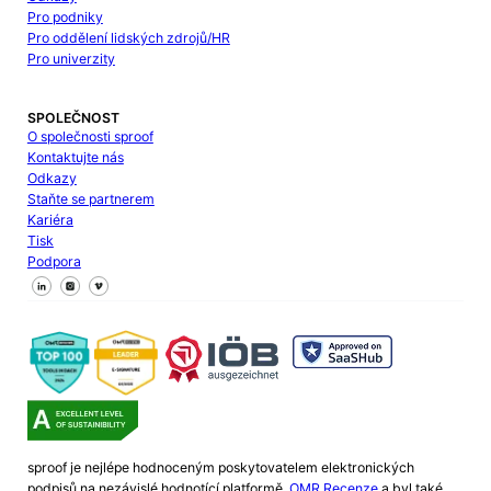
Pro podniky
Pro oddělení lidských zdrojů/HR
Pro univerzity
SPOLEČNOST
O společnosti sproof
Kontaktujte nás
Odkazy
Staňte se partnerem
Kariéra
Tisk
Podpora
Sledujte nás na Facebooku
Sledujte nás na X
Sledujte nás na LinkedIn
sproof je nejlépe hodnoceným poskytovatelem elektronických
podpisů na nezávislé hodnotící platformě.
OMR Recenze
a byl také