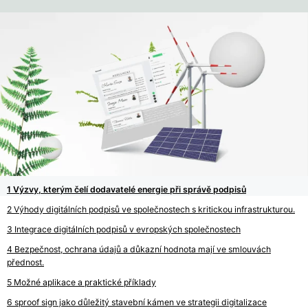
Výzvy, kterým čelí dodavatelé energie při správě podpisů
Výhody digitálních podpisů ve společnostech s kritickou infrastrukturou.
Integrace digitálních podpisů v evropských společnostech
Bezpečnost, ochrana údajů a důkazní hodnota mají ve smlouvách
přednost.
Možné aplikace a praktické příklady
sproof sign jako důležitý stavební kámen ve strategii digitalizace