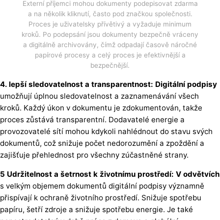
Externí příjemci mohou dokumenty podepisovat zdarma
a na několik kliknutí, často pod značkou společnosti.
Proces je uživatelsky přívětivý a vyžaduje minimum
kroků. Po podepsání jsou dokumenty bezpečně vráceny
a digitálně archivovány, čímž odpadají časově náročné
papírové procesy a celý proces je efektivnější a
bezpečnější.
4. lepší sledovatelnost a transparentnost: Digitální podpisy
umožňují úplnou sledovatelnost a zaznamenávání všech
kroků. Každý úkon v dokumentu je zdokumentován, takže
proces zůstává transparentní. Dodavatelé energie a
provozovatelé sítí mohou kdykoli nahlédnout do stavu svých
dokumentů, což snižuje počet nedorozumění a zpoždění a
zajišťuje přehlednost pro všechny zúčastněné strany.
5 Udržitelnost a šetrnost k životnímu prostředí: V odvětvích
s velkým objemem dokumentů digitální podpisy významně
přispívají k ochraně životního prostředí. Snižuje spotřebu
papíru, šetří zdroje a snižuje spotřebu energie. Je také