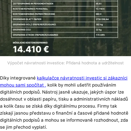
Výpočet návratnosti investice: Přidaná hodnota a udržitelnost
Díky integrované
kalkulačce návratnosti investic si zákazníci
mohou sami spočítat ,
kolik by mohli ušetřit používáním
digitálních podpisů. Nástroj jasně ukazuje, jakých úspor lze
dosáhnout v oblasti papíru, tisku a administrativních nákladů
a kolik času se získá díky digitálnímu procesu. Firmy tak
získají jasnou představu o finanční a časové přidané hodnotě
digitálních podpisů a mohou se informovaně rozhodnout, zda
se jim přechod vyplatí.