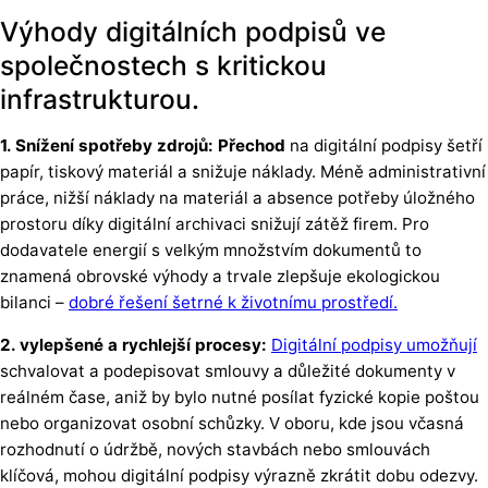
Výhody digitálních podpisů ve
společnostech s kritickou
infrastrukturou.
1. Snížení spotřeby zdrojů: Přechod
na digitální podpisy šetří
papír, tiskový materiál a snižuje náklady. Méně administrativní
práce, nižší náklady na materiál a absence potřeby úložného
prostoru díky digitální archivaci snižují zátěž firem. Pro
dodavatele energií s velkým množstvím dokumentů to
znamená obrovské výhody a trvale zlepšuje ekologickou
bilanci –
dobré řešení šetrné k životnímu prostředí.
2. vylepšené a rychlejší procesy:
Digitální podpisy umožňují
schvalovat a podepisovat smlouvy a důležité dokumenty v
reálném čase, aniž by bylo nutné posílat fyzické kopie poštou
nebo organizovat osobní schůzky. V oboru, kde jsou včasná
rozhodnutí o údržbě, nových stavbách nebo smlouvách
klíčová, mohou digitální podpisy výrazně zkrátit dobu odezvy.