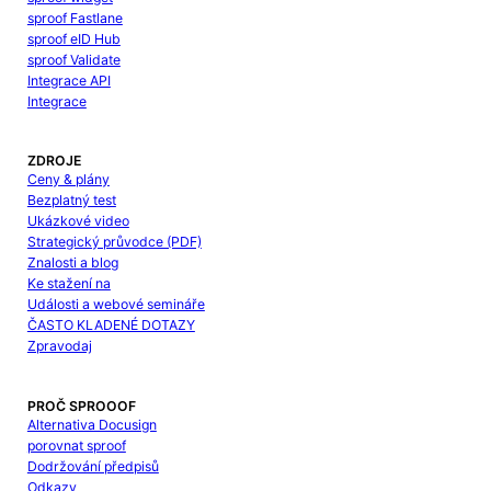
sproof Fastlane
sproof eID Hub
sproof Validate
Integrace API
Integrace
ZDROJE
Ceny & plány
Bezplatný test
Ukázkové video
Strategický průvodce (PDF)
Znalosti a blog
Ke stažení na
Události a webové semináře
ČASTO KLADENÉ DOTAZY
Zpravodaj
PROČ SPROOOF
Alternativa Docusign
porovnat sproof
Dodržování předpisů
Odkazy