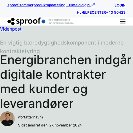
sproof sommerproduktopdatering – tilmeld dig nu
LOGIN
HJÆLPECENTER
+43 50423
Videnpost
En vigtig bæredygtighedskomponent i moderne
kontraktstyring
Energibranchen indgår
digitale kontrakter
med kunder og
leverandører
{forfatternavn}
Sidst ændret den: 27. november 2024