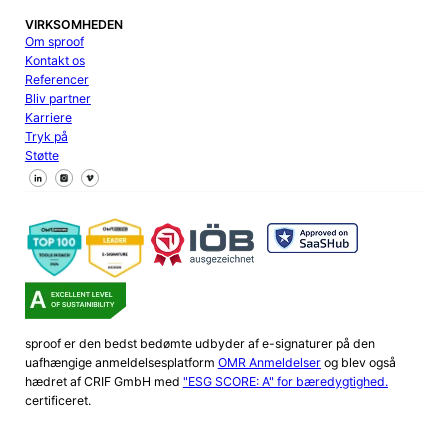
VIRKSOMHEDEN
Om sproof
Kontakt os
Referencer
Bliv partner
Karriere
Tryk på
Støtte
Følg os på Facebook
Følg os på X
Følg os på LinkedIn
sproof er den bedst bedømte udbyder af e-signaturer på den
uafhængige anmeldelsesplatform
OMR Anmeldelser
og blev også
hædret af CRIF GmbH med
"ESG SCORE: A" for bæredygtighed.
certificeret.