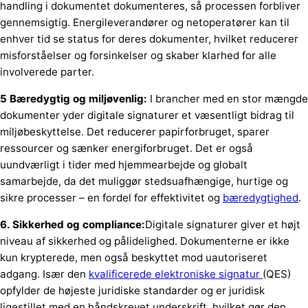
handling i dokumentet dokumenteres, så processen forbliver
gennemsigtig. Energileverandører og netoperatører kan til
enhver tid se status for deres dokumenter, hvilket reducerer
misforståelser og forsinkelser og skaber klarhed for alle
involverede parter.
5 Bæredygtig og miljøvenlig:
I brancher med en stor mængde
dokumenter yder digitale signaturer et væsentligt bidrag til
miljøbeskyttelse. Det reducerer papirforbruget, sparer
ressourcer og sænker energiforbruget. Det er også
uundværligt i tider med hjemmearbejde og globalt
samarbejde, da det muliggør stedsuafhængige, hurtige og
sikre processer – en fordel for effektivitet og
bæredygtighed
.
6. Sikkerhed og compliance:
Digitale signaturer giver et højt
niveau af sikkerhed og pålidelighed. Dokumenterne er ikke
kun krypterede, men også beskyttet mod uautoriseret
adgang. Især den
kvalificerede elektroniske signatur
(QES)
opfylder de højeste juridiske standarder og er juridisk
ligestillet med en håndskrevet underskrift, hvilket gør den