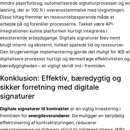
mindre papirforbrug, automatiserede signaturprocesser og en
løsning, der er 100 % i overensstemmelse med lovgivningen.
Disse tiltag fremmer en ressourcebesparende måde at
arbejde på og forenkler processerne. Takket være API-
integrationen kunne platformen hurtigt integreres i
eksisterende arbejdsgange. Digitale signaturer blev nemt
brugt internt og eksternt, hvilket sparede tid og ressourcer.
Den brugervenlige implementering gjorde det muligt for IKB at
digitalisere processer hurtigt og dermed øge effektiviteten og
bæredygtigheden – et vigtigt skridt ind i fremtiden.
Konklusion: Effektiv, bæredygtig og
sikker forretning med digitale
signaturer
Digitale signaturer til kontrakter
er en vigtig investering i
fremtiden for
energileverandører
. De muliggør en betydelig
effektivisering af kontraktstyringen, reducerer
omkostningerne og bidrager aktivt til miljøbeskyttelse. IKB’s