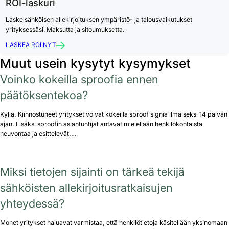
ROI-laskuri
Laske sähköisen allekirjoituksen ympäristö- ja talousvaikutukset
yrityksessäsi. Maksutta ja sitoumuksetta.
LASKEA ROI NYT
Muut usein kysytyt kysymykset
Voinko kokeilla sproofia ennen
päätöksentekoa?
Kyllä. Kiinnostuneet yritykset voivat kokeilla sproof signia ilmaiseksi 14 päivän
ajan. Lisäksi sproofin asiantuntijat antavat mielellään henkilökohtaista
neuvontaa ja esittelevät,…
Miksi tietojen sijainti on tärkeä tekijä
sähköisten allekirjoitusratkaisujen
yhteydessä?
Monet yritykset haluavat varmistaa, että henkilötietoja käsitellään yksinomaan