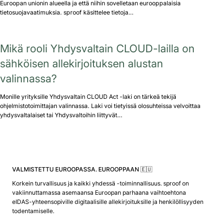
Euroopan unionin alueella ja että niihin sovelletaan eurooppalaisia
tietosuojavaatimuksia. sproof käsittelee tietoja…
Mikä rooli Yhdysvaltain CLOUD-lailla on
sähköisen allekirjoituksen alustan
valinnassa?
Monille yrityksille Yhdysvaltain CLOUD Act -laki on tärkeä tekijä
ohjelmistotoimittajan valinnassa. Laki voi tietyissä olosuhteissa velvoittaa
yhdysvaltalaiset tai Yhdysvaltoihin liittyvät…
VALMISTETTU EUROOPASSA. EUROOPPAAN 🇪🇺
Korkein turvallisuus ja kaikki yhdessä -toiminnallisuus. sproof on
vakiinnuttamassa asemaansa Euroopan parhaana vaihtoehtona
eIDAS-yhteensopiville digitaalisille allekirjoituksille ja henkilöllisyyden
todentamiselle.