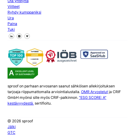
Ota yhteyttä
Viitteet
Ryhdy kumppaniksi
Ura
Paina
Tuki
Seuraa meitä Facebookissa
Seuraa meitä X
Seuraa meitä LinkedInissä
sproof on parhaan arvosanan saanut sähköisen allekirjoituksen
tarjoaja riippumattomalla arviointialustalla.
OMR Arvostelut
ja CRIF
GmbH myönsi sille myös CRIF-palkinnon.
"ESG SCORE: A"
kestävyydestä.
sertifioitu.
@ 2026 sproof
Jälki
GTC