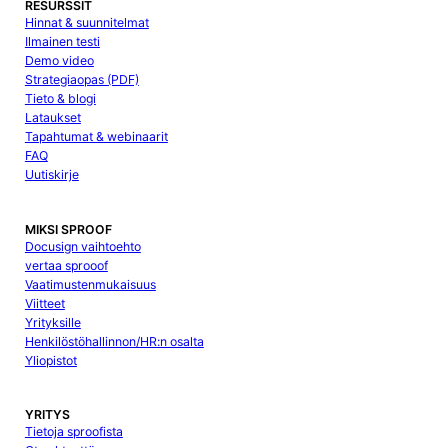
RESURSSIT
Hinnat & suunnitelmat
Ilmainen testi
Demo video
Strategiaopas (PDF)
Tieto & blogi
Lataukset
Tapahtumat & webinaarit
FAQ
Uutiskirje
MIKSI SPROOF
Docusign vaihtoehto
vertaa sprooof
Vaatimustenmukaisuus
Viitteet
Yrityksille
Henkilöstöhallinnon/HR:n osalta
Yliopistot
YRITYS
Tietoja sproofista