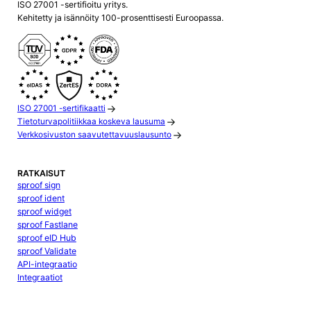
ISO 27001 -sertifioitu yritys.
Kehitetty ja isännöity 100-prosenttisesti Euroopassa.
ISO 27001 -sertifikaatti
Tietoturvapolitiikkaa koskeva lausuma
Verkkosivuston saavutettavuuslausunto
RATKAISUT
sproof sign
sproof ident
sproof widget
sproof Fastlane
sproof eID Hub
sproof Validate
API-integraatio
Integraatiot