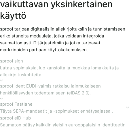
vaikuttavan yksinkertainen
käyttö
sproof tarjoaa digitaalisiin allekirjoituksiin ja tunnistamiseen
erikoistuneita moduuleja, jotka voidaan integroida
saumattomasti IT-järjestelmiin ja jotka tarjoavat
markkinoiden parhaan käyttökokemuksen.
sproof sign
Lataa sopimuksia, luo kansioita ja muokkaa lomakkeita ja
allekirjoituskohteita.
sproof ident EUDI-valmis ratkaisu lainmukaiseen
henkilöllisyyden todentamiseen (eIDAS 2.0).
sproof Fastlane
Täytä SEPA-mandaatit ja -sopimukset ennätysajassa .
sproof eID Hub
Saumaton pääsy kaikkiin yleisiin eurooppalaisiin identiteetin