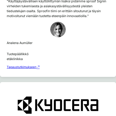
"Käyttäjäystävällisen käyttöliittymän lisäksi pidämme sproof Signin
virheiden tukemisesta ja asiakasystävällisyydestä yleisten
tiedustelujen osalta. Sproofin tiimi on erittäin sitoutunut ja täysin
motivoitunut viemään tuotetta eteenpäin innovaatioilla."
Analena Aumüller
Tuotepäällikkö
etäklinikka
Tapaustutkimukseen