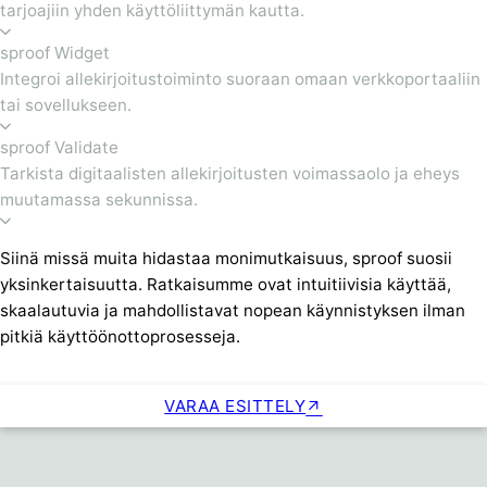
tarjoajiin yhden käyttöliittymän kautta.
sproof Widget
Integroi allekirjoitustoiminto suoraan omaan verkkoportaaliin
tai sovellukseen.
sproof Validate
Tarkista digitaalisten allekirjoitusten voimassaolo ja eheys
muutamassa sekunnissa.
Siinä missä muita hidastaa monimutkaisuus, sproof suosii
yksinkertaisuutta. Ratkaisumme ovat intuitiivisia käyttää,
skaalautuvia ja mahdollistavat nopean käynnistyksen ilman
pitkiä käyttöönottoprosesseja.
VARAA ESITTELY