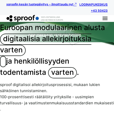
sproofin kesän tuotepäivitys – ilmoittaudu nyt
LOGIN
APUKESKUS
+43 50423
Euroopan modulaarinen alusta
Allekirjoita asiakirja nyt.
Aina maksuton yksityiskäyttöön
digitaalisia allekirjoituksia
varten
ja henkilöllisyyden
todentamista
varten
.
sproof digitalisoi allekirjoitusprosessisi, mukaan lukien
sähköinen tunnistaminen.
100-prosenttisesti räätälöity yrityksille - uusimpien
turvallisuus- ja vaatimustenmukaisuusstandardien mukaisesti
.