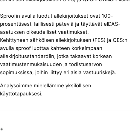
Sproofin avulla luodut allekirjoitukset ovat 100-
prosenttisesti laillisesti päteviä ja täyttävät eIDAS-
asetuksen oikeudelliset vaatimukset.
Kehittyneen sähköisen allekirjoituksen (FES) ja QES:n
avulla sproof luottaa kahteen korkeimpaan
allekirjoitusstandardiin, jotka takaavat korkean
vaatimustenmukaisuuden ja todistusarvon
sopimuksissa, joihin liittyy erilaisia vastuuriskejä.
Analysoimme mielellämme yksilöllisen
käyttötapauksesi.
+