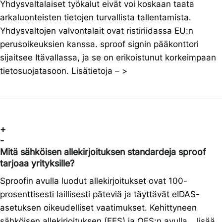
Yhdysvaltalaiset työkalut eivät voi koskaan taata
arkaluonteisten tietojen turvallista tallentamista.
Yhdysvaltojen valvontalait ovat ristiriidassa EU:n
perusoikeuksien kanssa. sproof signin pääkonttori
sijaitsee Itävallassa, ja se on erikoistunut korkeimpaan
tietosuojatasoon. Lisätietoja – >
+
-
Mitä sähköisen allekirjoituksen standardeja sproof
tarjoaa yrityksille?
Sproofin avulla luodut allekirjoitukset ovat 100-
prosenttisesti laillisesti päteviä ja täyttävät eIDAS-
asetuksen oikeudelliset vaatimukset. Kehittyneen
sähköisen allekirjoituksen (FES) ja QES:n avulla… lisää