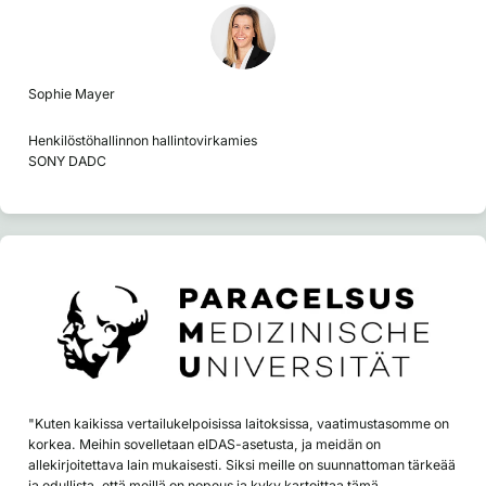
Sophie Mayer
Henkilöstöhallinnon hallintovirkamies
SONY DADC
"Kuten kaikissa vertailukelpoisissa laitoksissa, vaatimustasomme on
korkea. Meihin sovelletaan eIDAS-asetusta, ja meidän on
allekirjoitettava lain mukaisesti. Siksi meille on suunnattoman tärkeää
ja edullista, että meillä on nopeus ja kyky kartoittaa tämä