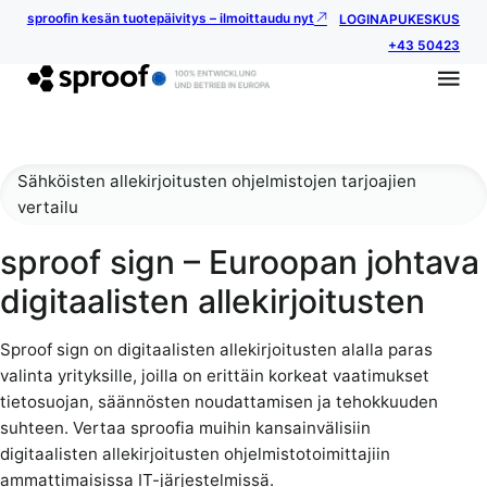
sproofin kesän tuotepäivitys – ilmoittaudu nyt
LOGIN
APUKESKUS
+43 50423
Sähköisten allekirjoitusten ohjelmistojen tarjoajien
vertailu
sproof sign – Euroopan johtava
digitaalisten allekirjoitusten
Sproof sign on digitaalisten allekirjoitusten alalla paras
valinta yrityksille, joilla on erittäin korkeat vaatimukset
tietosuojan, säännösten noudattamisen ja tehokkuuden
suhteen. Vertaa sproofia muihin kansainvälisiin
digitaalisten allekirjoitusten ohjelmistotoimittajiin
ammattimaisissa IT-järjestelmissä.