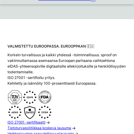
VALMISTETTU EUROOPASSA. EUROOPPAAN 🇪🇺
Korkein turvallisuus ja kaikki yhdessä -toiminnallisuus. sproof on
vakiinnuttamassa asemaansa Euroopan parhaana vaihtoehtona
eIDAS-yhteensopiville digitaalisille allekirjoituksille ja henkilöllisyyden
todentamiselle.
ISO 27001 -sertifioitu yritys.
Kehitetty ja isännöity 100-prosenttisesti Euroopassa.
ISO 27001 -sertifikaatti
Tietoturvapolitiikkaa koskeva lausuma
Verkkosivuston saavutettavuuslausunto