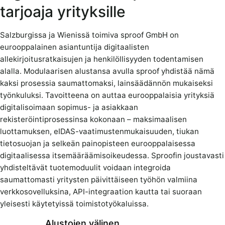
tarjoaja yrityksille
Salzburgissa ja Wienissä toimiva sproof GmbH on
eurooppalainen asiantuntija digitaalisten
allekirjoitusratkaisujen ja henkilöllisyyden todentamisen
alalla. Modulaarisen alustansa avulla sproof yhdistää nämä
kaksi prosessia saumattomaksi, lainsäädännön mukaiseksi
työnkuluksi. Tavoitteena on auttaa eurooppalaisia yrityksiä
digitalisoimaan sopimus- ja asiakkaan
rekisteröintiprosessinsa kokonaan – maksimaalisen
luottamuksen, eIDAS-vaatimustenmukaisuuden, tiukan
tietosuojan ja selkeän painopisteen eurooppalaisessa
digitaalisessa itsemääräämisoikeudessa. Sproofin joustavasti
yhdisteltävät tuotemoduulit voidaan integroida
saumattomasti yritysten päivittäiseen työhön valmiina
verkkosovelluksina, API-integraation kautta tai suoraan
yleisesti käytetyissä toimistotyökaluissa.
Alustojen välinen