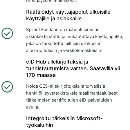
brändäyksen mukaisesti.
Räätälöidyt käyttäjäpolut ulkoisille
käyttäjille ja asiakkaille
Sproof Fastlane on mahdollisimman
yksinkertaistettu ja mukautettava käyttäjäpolku,
joka on tarkoitettu laillisiin sähköisiin
allekirjoituksiin ja verkkolomakkeisiin.
eID Hub allekirjoituksia ja
tunnistautumista varten. Saatavilla yli
170 maassa
Hoida QES-allekirjoituksia ja turvallisia
henkilöllisyystarkistuksia maailmanlaajuisesti
tärkeimpien sertifioitujen eID-palveluiden
avulla.
Integroitu tärkeisiin Microsoft-
työkaluihin