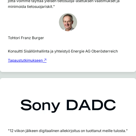
jotta voimme täyttää yleisen tietosuoja-asetuksen vaatimukset ja
minimoida tietosuojariskit."
Tohtori Franz Burger
Konsultti Sisällönhallinta ja yhteistyö Energie AG Oberösterreich
Tapaustutkimukseen
"12 viikon jälkeen digitaalinen allekirjoitus on tuottanut meille tulosta."