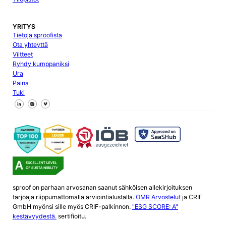
YRITYS
Tietoja sproofista
Ota yhteyttä
Viitteet
Ryhdy kumppaniksi
Ura
Paina
Tuki
Seuraa meitä Facebookissa
Seuraa meitä X
Seuraa meitä LinkedInissä
sproof on parhaan arvosanan saanut sähköisen allekirjoituksen
tarjoaja riippumattomalla arviointialustalla.
OMR Arvostelut
ja CRIF
GmbH myönsi sille myös CRIF-palkinnon.
"ESG SCORE: A"
kestävyydestä.
sertifioitu.