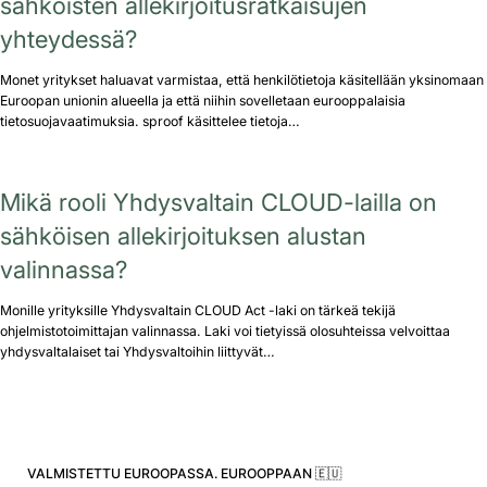
sähköisten allekirjoitusratkaisujen
yhteydessä?
Monet yritykset haluavat varmistaa, että henkilötietoja käsitellään yksinomaan
Euroopan unionin alueella ja että niihin sovelletaan eurooppalaisia
tietosuojavaatimuksia. sproof käsittelee tietoja…
Mikä rooli Yhdysvaltain CLOUD-lailla on
sähköisen allekirjoituksen alustan
valinnassa?
Monille yrityksille Yhdysvaltain CLOUD Act -laki on tärkeä tekijä
ohjelmistotoimittajan valinnassa. Laki voi tietyissä olosuhteissa velvoittaa
yhdysvaltalaiset tai Yhdysvaltoihin liittyvät…
VALMISTETTU EUROOPASSA. EUROOPPAAN 🇪🇺