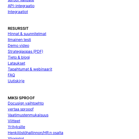
API-integraatio
Integraatiot
RESURSSIT
Hinnat & suunnitelmat
Ilmainen testi
Demo video
Strategiaopas (PDF)
Tieto & blogi
Lataukset
Tapahtumat & webinaarit
FAQ
Uutiskirje
MIKSI SPROOF
Docusign vaihtoehto
vertaa sprooof
Vaatimustenmukaisuus
Viitteet
Yrityksille
Henkilöstöhallinnon/HR:n osalta
Yliopistot