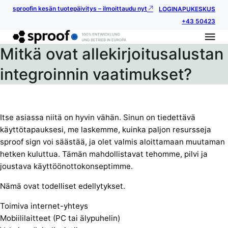
sproofin kesän tuotepäivitys – ilmoittaudu nyt
LOGIN
APUKESKUS
+43 50423
Mitkä ovat allekirjoitusalustan
integroinnin vaatimukset?
Itse asiassa niitä on hyvin vähän. Sinun on tiedettävä
käyttötapauksesi, me laskemme, kuinka paljon resursseja
sproof sign voi säästää, ja olet valmis aloittamaan muutaman
hetken kuluttua. Tämän mahdollistavat tehomme, pilvi ja
joustava käyttöönottokonseptimme.
Nämä ovat todelliset edellytykset.
Toimiva internet-yhteys
Mobiililaitteet (PC tai älypuhelin)