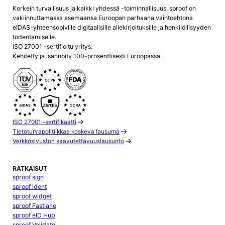
Korkein turvallisuus ja kaikki yhdessä -toiminnallisuus. sproof on
vakiinnuttamassa asemaansa Euroopan parhaana vaihtoehtona
eIDAS-yhteensopiville digitaalisille allekirjoituksille ja henkilöllisyyden
todentamiselle.
ISO 27001 -sertifioitu yritys.
Kehitetty ja isännöity 100-prosenttisesti Euroopassa.
ISO 27001 -sertifikaatti
Tietoturvapolitiikkaa koskeva lausuma
Verkkosivuston saavutettavuuslausunto
RATKAISUT
sproof sign
sproof ident
sproof widget
sproof Fastlane
sproof eID Hub
sproof Validate