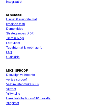
Integraatiot
RESURSSIT
Hinnat & suunnitelmat
Ilmainen testi
Demo video
Strategiaopas (PDF)
Tieto & blogi
Lataukset
Tapahtumat & webinaarit
FAQ
Uutiskirje
MIKSI SPROOF
Docusign vaihtoehto
vertaa sprooof
Vaatimustenmukaisuus
Viitteet
Yrityksille
Henkilöstöhallinnon/HR:n osalta
Yliopistot