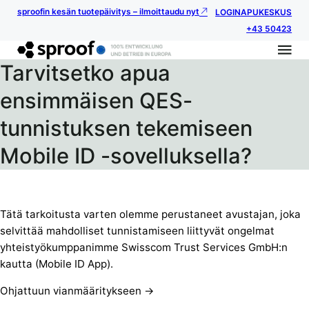
sproofin kesän tuotepäivitys – ilmoittaudu nyt
LOGIN
APUKESKUS
+43 50423
Tarvitsetko apua
ensimmäisen QES-
tunnistuksen tekemiseen
Mobile ID -sovelluksella?
Tätä tarkoitusta varten olemme perustaneet avustajan, joka
selvittää mahdolliset tunnistamiseen liittyvät ongelmat
yhteistyökumppanimme Swisscom Trust Services GmbH:n
kautta (Mobile ID App).
Ohjattuun vianmääritykseen ->