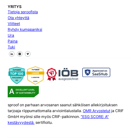
YRITYS
Tietoja sproofista
Ota yhteyttä
Viitteet
Ryhdy kumppaniksi
Ura
Paina
Tuki
Seuraa meitä Facebookissa
Seuraa meitä X
Seuraa meitä LinkedInissä
sproof on parhaan arvosanan saanut sähköisen allekirjoituksen
tarjoaja riippumattomalla arviointialustalla.
OMR Arvostelut
ja CRIF
GmbH myönsi sille myös CRIF-palkinnon.
"ESG SCORE: A"
kestävyydestä.
sertifioitu.