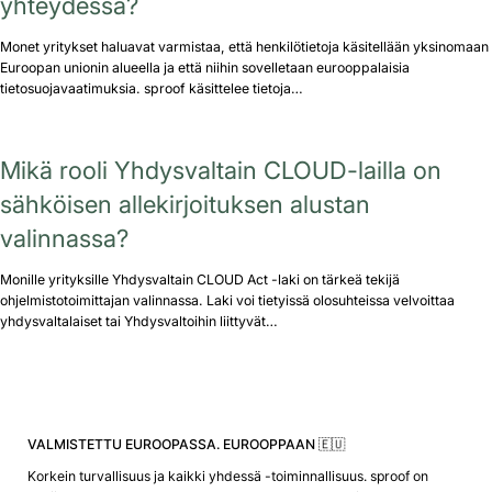
yhteydessä?
Monet yritykset haluavat varmistaa, että henkilötietoja käsitellään yksinomaan
Euroopan unionin alueella ja että niihin sovelletaan eurooppalaisia
tietosuojavaatimuksia. sproof käsittelee tietoja…
Mikä rooli Yhdysvaltain CLOUD-lailla on
sähköisen allekirjoituksen alustan
valinnassa?
Monille yrityksille Yhdysvaltain CLOUD Act -laki on tärkeä tekijä
ohjelmistotoimittajan valinnassa. Laki voi tietyissä olosuhteissa velvoittaa
yhdysvaltalaiset tai Yhdysvaltoihin liittyvät…
VALMISTETTU EUROOPASSA. EUROOPPAAN 🇪🇺
Korkein turvallisuus ja kaikki yhdessä -toiminnallisuus. sproof on