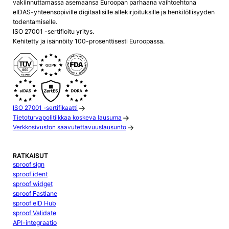
vakiinnuttamassa asemaansa Euroopan parhaana vaihtoehtona
eIDAS-yhteensopiville digitaalisille allekirjoituksille ja henkilöllisyyden
todentamiselle.
ISO 27001 -sertifioitu yritys.
Kehitetty ja isännöity 100-prosenttisesti Euroopassa.
ISO 27001 -sertifikaatti
Tietoturvapolitiikkaa koskeva lausuma
Verkkosivuston saavutettavuuslausunto
RATKAISUT
sproof sign
sproof ident
sproof widget
sproof Fastlane
sproof eID Hub
sproof Validate
API-integraatio