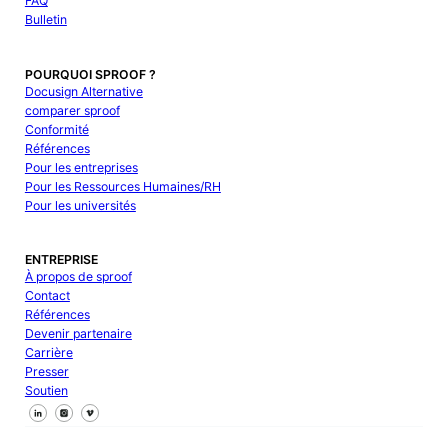
FAQ
Bulletin
POURQUOI SPROOF ?
Docusign Alternative
comparer sproof
Conformité
Références
Pour les entreprises
Pour les Ressources Humaines/RH
Pour les universités
ENTREPRISE
À propos de sproof
Contact
Références
Devenir partenaire
Carrière
Presser
Soutien
Suivez-nous sur Facebook
Suivez-nous sur X
Suivez-nous sur LinkedIn