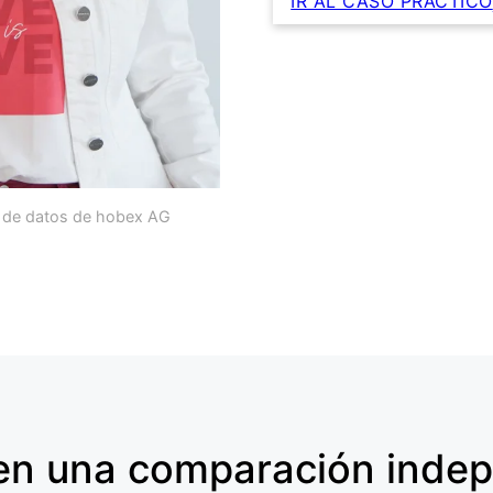
IR AL CASO PRÁCTICO
ón de datos de hobex AG
 en una comparación inde