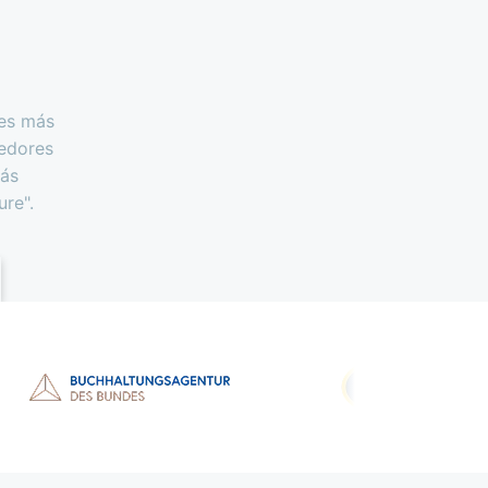
tes más
edores
más
re".