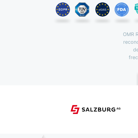
OMR Re
recon
de
fre