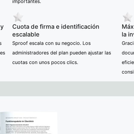
importantes.
 y
Cuota de firma e identificación
Máxi
escalable
la i
s
Sproof escala con su negocio. Los
Graci
nes
administradores del plan pueden ajustar las
docum
cuotas con unos pocos clics.
efici
cons