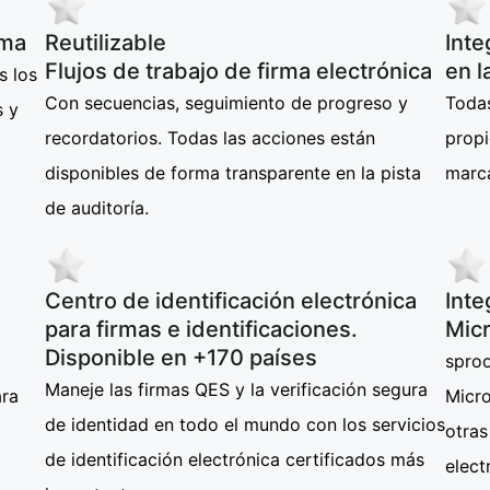
rma
Reutilizable
Inte
Flujos de trabajo de firma electrónica
en l
s los
Con secuencias, seguimiento de progreso y
Todas
s y
recordatorios. Todas las acciones están
propi
disponibles de forma transparente en la pista
marc
de auditoría.
Centro de identificación electrónica
Inte
para firmas e identificaciones.
Micr
Disponible en +170 países
sproo
Maneje las firmas QES y la verificación segura
ara
Micr
de identidad en todo el mundo con los servicios
otras
de identificación electrónica certificados más
elect