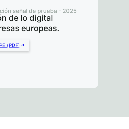
ción señal de prueba - 2025
n de lo digital
resas europeas.
PE (PDF)