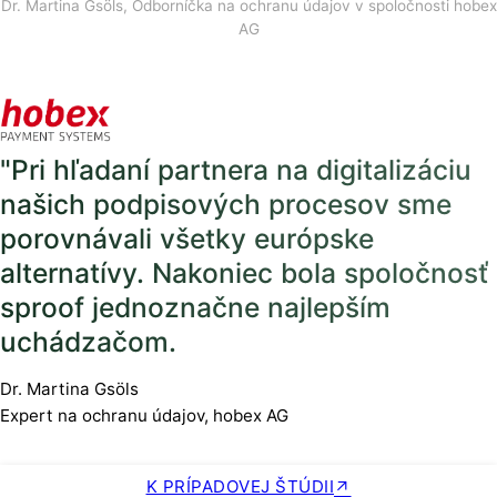
Dr. Martina Gsöls, Odborníčka na ochranu údajov v spoločnosti hobex
AG
"Pri hľadaní partnera na digitalizáciu
našich podpisových procesov sme
porovnávali všetky európske
alternatívy. Nakoniec bola spoločnosť
sproof jednoznačne najlepším
uchádzačom.
Dr. Martina Gsöls
Expert na ochranu údajov, hobex AG
K PRÍPADOVEJ ŠTÚDII