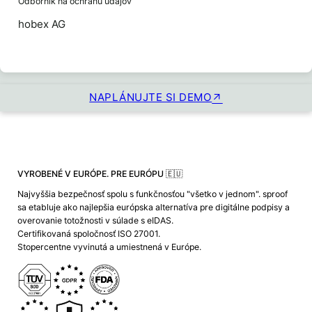
Odborník na ochranu údajov
hobex AG
NAPLÁNUJTE SI DEMO
VYROBENÉ V EURÓPE. PRE EURÓPU 🇪🇺
Najvyššia bezpečnosť spolu s funkčnosťou "všetko v jednom". sproof
sa etabluje ako najlepšia európska alternatíva pre digitálne podpisy a
overovanie totožnosti v súlade s eIDAS.
Certifikovaná spoločnosť ISO 27001.
Stopercentne vyvinutá a umiestnená v Európe.