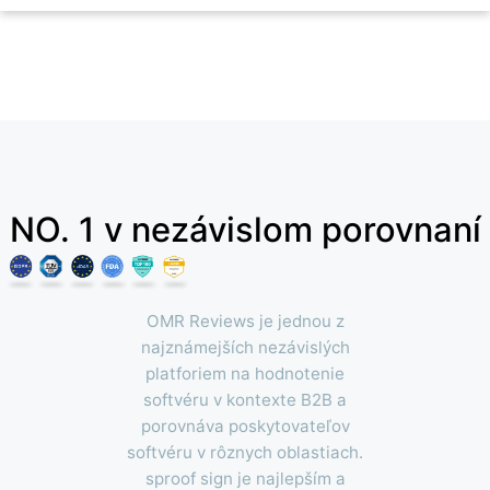
NO. 1 v nezávislom porovnaní
OMR Reviews je jednou z
najznámejších nezávislých
platforiem na hodnotenie
softvéru v kontexte B2B a
porovnáva poskytovateľov
softvéru v rôznych oblastiach.
sproof sign je najlepším a