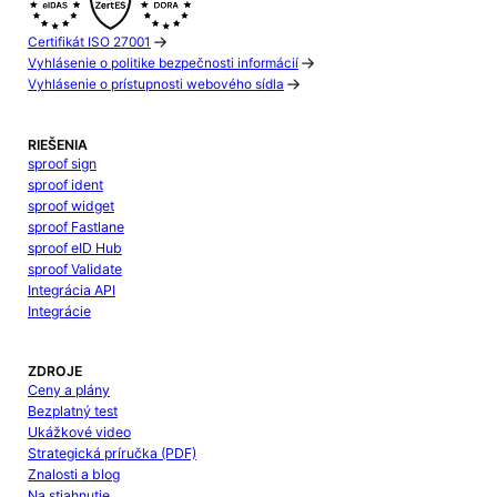
Certifikát ISO 27001
Vyhlásenie o politike bezpečnosti informácií
Vyhlásenie o prístupnosti webového sídla
RIEŠENIA
sproof sign
sproof ident
sproof widget
sproof Fastlane
sproof eID Hub
sproof Validate
Integrácia API
Integrácie
ZDROJE
Ceny a plány
Bezplatný test
Ukážkové video
Strategická príručka (PDF)
Znalosti a blog
Na stiahnutie