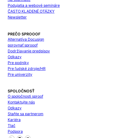
Podujatia a webové semináre
ČASTO KLADENÉ OTÁZKY
Newsletter
PREČO SPROOOF
Alternatíva Docusign
porovnať sprooof
Dodržiavanie predpisov
Odkazy
Pre podniky
Pre ľudské zdroje/HR
Pre univerzity
SPOLOČNOSŤ
O spoločnosti sproof
Kontaktujte nás
Odkazy
Staňte sa partnerom
Kariéra
Tlač
Podpora
Sledujte nás na Facebooku
Sledujte nás na X
Sledujte nás na LinkedIn