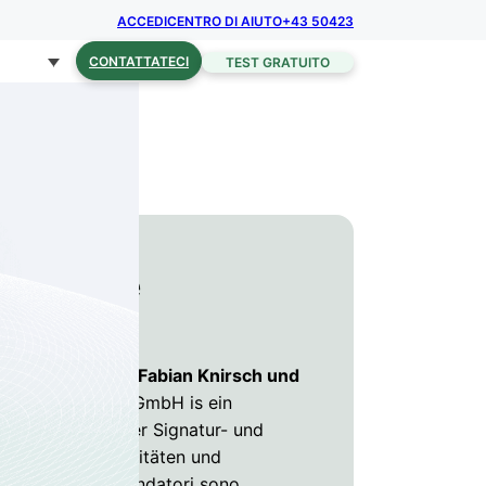
ACCEDI
CENTRO DI AIUTO
+43 50423
CONTATTATECI
TEST GRATUITO
cherheit e
ens Brunner, Dr. Fabian Knirsch und
ründete sproof GmbH is ein
Anbieter digitaler Signatur- und
rnehmen, Universitäten und
ltweit. I suoi fondatori sono