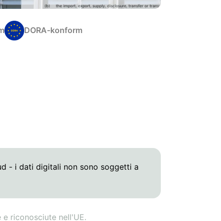
m
DORA-konform
d - i dati digitali non sono soggetti a
e riconosciute nell'UE.