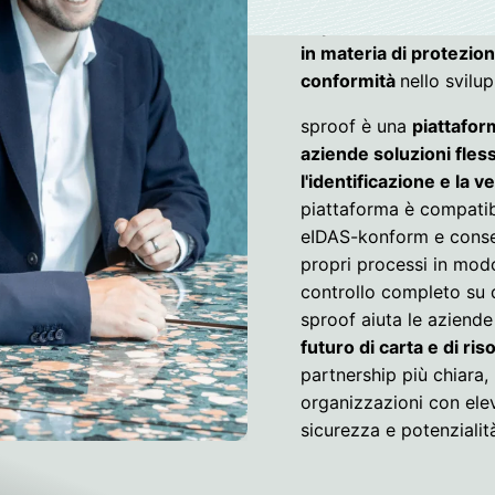
esperti di sicurezza e
in materia di protezion
conformità
nello svilu
sproof è una
piattafor
aziende soluzioni flessi
l'identificazione e la ve
piattaforma è compatib
eIDAS-konform e consent
propri processi in modo
controllo completo su 
sproof aiuta le azien
futuro di carta e di ris
partnership più chiara, 
organizzazioni con elev
sicurezza e potenzialit