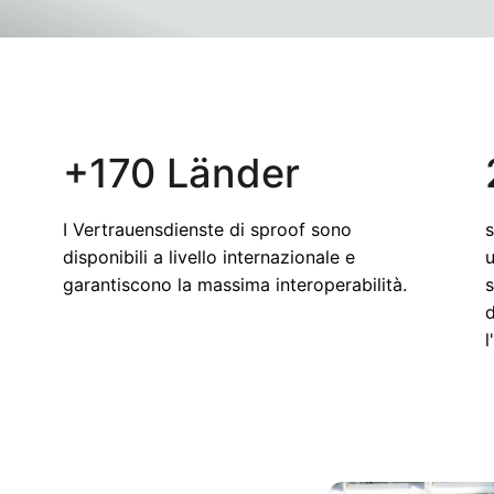
+170 Länder
I Vertrauensdienste di sproof sono
s
disponibili a livello internazionale e
u
garantiscono la massima interoperabilità.
s
d
l