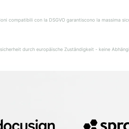
ioni compatibili con la DSGVO garantiscono la massima sic
ssicherheit durch europäische Zuständigkeit - keine Abhäng