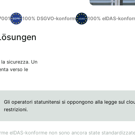
27001
100% DSGVO-konform
100% eIDAS-konfor
 Lösungen
 la sicurezza. Un
nta verso le
Gli operatori statunitensi si oppongono alla legge sul clou
restrizioni.
irme eIDAS-konforme non sono ancora state standardizzate 