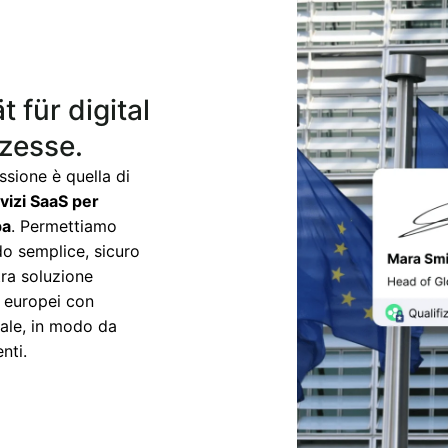
 für digital
ozesse.
ssione è quella di
vizi SaaS per
pa
. Permettiamo
do semplice, sicuro
stra soluzione
a europei con
obale, in modo da
nti.