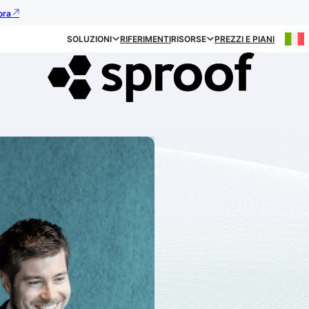
ora
SOLUZIONI
RIFERIMENTI
RISORSE
PREZZI E PIANI
Vertrauen, Si
Innovation.
Die 2019 von
Dr. Clem
Erich Höpoldseder
geg
führender europäischer 
Identlösungen für Unte
Softwareintegratoren we