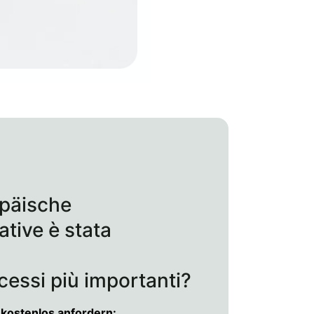
opäische
tive è stata
ocessi più importanti?
kostenlos anfordern: