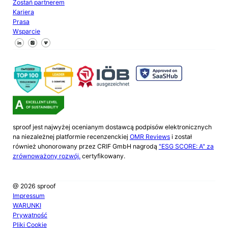
Zostań partnerem
Kariera
Prasa
Wsparcie
Śledź nas na Facebooku
Śledź nas na X
Śledź nas na LinkedIn
sproof jest najwyżej ocenianym dostawcą podpisów elektronicznych
na niezależnej platformie recenzenckiej
OMR Reviews
i został
również uhonorowany przez CRIF GmbH nagrodą
"ESG SCORE: A" za
zrównoważony rozwój.
certyfikowany.
@ 2026 sproof
Impressum
WARUNKI
Prywatność
Pliki Cookie