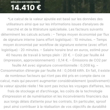
*Le calcul de la valeur ajoutée est basé sur les données des
utilisateurs ainsi que sur les informations issues d’analyses de
marché et de la littérature spécialisée. Les facteurs suivants
déterminent les calculs actuels : – Temps moyen économisé par flux
de signature interne (sans effort logistique) : 10 minutes. – Temps
moyen économisé par workflow de signature externe (avec effort
logistique) : 20 minutes. – Salaire horaire brut en euros, estimé pour
40 heures de travail à temps plein : 20 €. – Coût par feuille A4
(impression, approvisionnement) : 0,14 €. – Émissions de CO2 par
feuille A4 avec signature conventionnelle : 0,008 kg. –
Consommation d’énergie par feuille A4 : 0,0648 kWh. En fait, il existe
de nombreux facteurs qui n’ont pas été pris en compte dans ce
calcul, mais qui peuvent augmenter considérablement (positivement)
la valeur ajoutée réelle ! Ne sont pas inclus les voyages d’affaires, les
frais de stockage et d’archivage, les coûts de la technologie
d’impression et de numérisation et les inconvénients financiers dus
aux longs délais d’attente pour les contrats. En particulier, sproof
peut ainsi contribuer à la réalisation de vos objectifs de durabilité