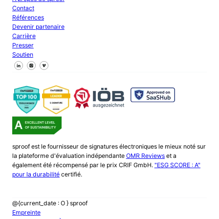
Contact
Références
Devenir partenaire
Carrière
Presser
Soutien
Suivez-nous sur Facebook
Suivez-nous sur X
Suivez-nous sur LinkedIn
sproof est le fournisseur de signatures électroniques le mieux noté sur
la plateforme d'évaluation indépendante
OMR Reviews
et a
également été récompensé par le prix CRIF GmbH.
"ESG SCORE : A"
pour la durabilité
certifié.
@{current_date : O } sproof
Empreinte