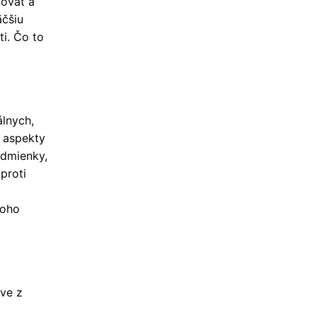
zovať a
äčšiu
i. Čo to
lnych,
e aspekty
odmienky,
proti
toho
dve z