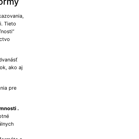
normy
kazovania,
. Tieto
nosti”
ctvo
dvanásť
ok, ako aj
nia pre
mnosti .
otné
álnych