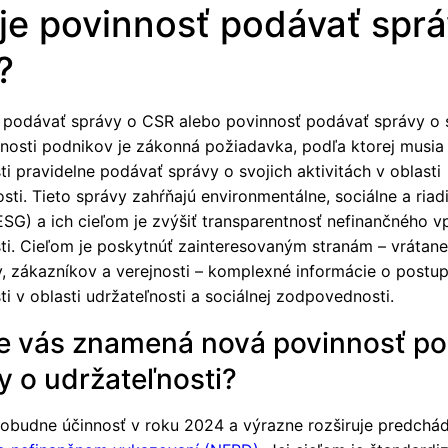
je povinnosť podávať sprá
?
 podávať správy o CSR alebo povinnosť podávať správy o s
osti podnikov je zákonná požiadavka, podľa ktorej musia
i pravidelne podávať správy o svojich aktivitách v oblasti
sti. Tieto správy zahŕňajú environmentálne, sociálne a riad
ESG) a ich cieľom je zvýšiť transparentnosť nefinančného v
ti. Cieľom je poskytnúť zainteresovaným stranám – vrátan
v, zákazníkov a verejnosti – komplexné informácie o postu
i v oblasti udržateľnosti a sociálnej zodpovednosti.
e vás znamená nová povinnosť p
y o udržateľnosti?
budne účinnosť v roku 2024 a výrazne rozširuje predchá