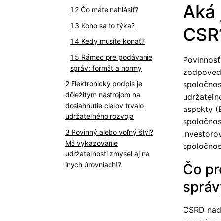
Aká 
Čo máte nahlásiť?
Koho sa to týka?
CSR
Kedy musíte konať?
Rámec pre podávanie
Povinnosť
správ: formát a normy
zodpovedn
Elektronický podpis je
spoločnost
dôležitým nástrojom na
udržateľno
dosiahnutie cieľov trvalo
aspekty (
udržateľného rozvoja
spoločnos
Povinný alebo voľný štýl?
investoro
Má vykazovanie
spoločnost
udržateľnosti zmysel aj na
iných úrovniach!?
Čo pr
správ
CSRD nado