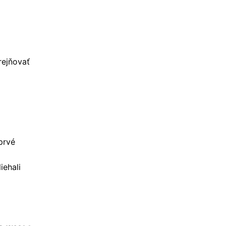
rejňovať
prvé
iehali