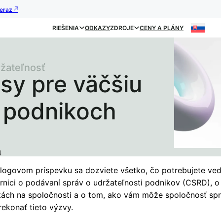
teraz
RIEŠENIA
ODKAZY
ZDROJE
CENY A PLÁNY
ržateľnosť
isy pre väčšiu
v podnikoch
4
logovom príspevku sa dozviete všetko, čo potrebujete ved
rnici o podávaní správ o udržateľnosti podnikov (CSRD), o
ách na spoločnosti a o tom, ako vám môže spoločnosť spr
ekonať tieto výzvy.