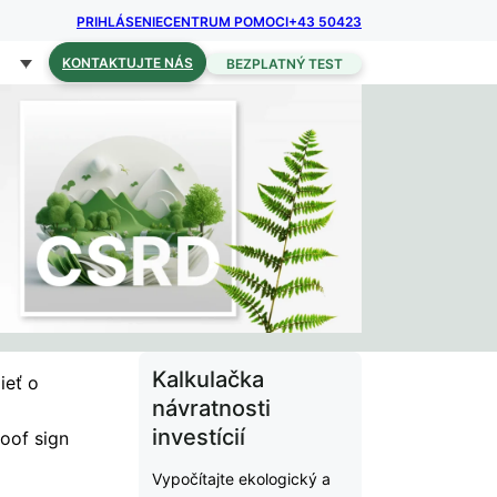
PRIHLÁSENIE
CENTRUM POMOCI
+43 50423
KONTAKTUJTE NÁS
BEZPLATNÝ TEST
Kalkulačka
ieť o
návratnosti
investícií
oof sign
Vypočítajte ekologický a