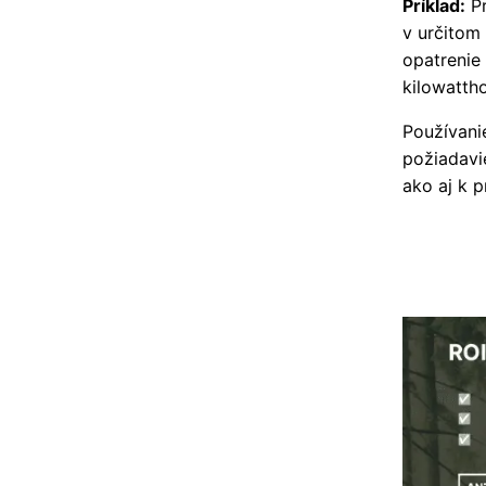
Príklad:
Pr
v určitom
opatrenie 
kilowattho
Používani
požiadavi
ako aj k 