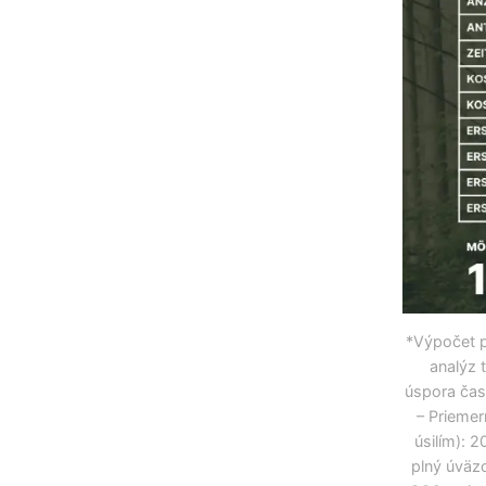
*Výpočet p
analýz 
úspora čas
– Priemer
úsilím): 
plný úväzo