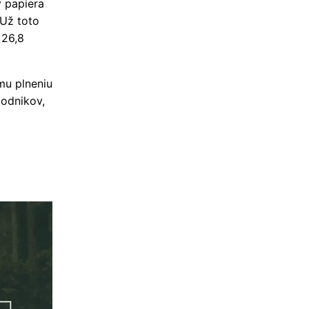
v papiera
 Už toto
 26,8
mu plneniu
podnikov,