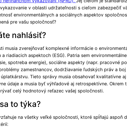
o nefinančnom vykazovaní (NFRD).
Jej cieľom je štandardi
 vykazovanie v oblasti udržateľnosti s cieľom zabezpečiť v
ntnosť environmentálnych a sociálnych aspektov spoločnost
ená pre vašu spoločnosť?
te nahlásiť?
ti musia zverejňovať komplexné informácie o environmentá
h a riadiacich aspektoch (ESG). Patria sem environmentáln
sie, spotreba energie), sociálne aspekty (napr. pracovné p
 problémy zamestnancov, dodržiavanie ľudských práv a boj 
 úplatkárstvu. Tieto správy musia obsahovať kvalitatívne aj
ívne údaje a musia byť výhľadové aj retrospektívne. Okrem 
rývať celý hodnotový reťazec vašej spoločnosti.
sa to týka?
zťahuje na všetky veľké spoločnosti, ktoré spĺňajú aspoň 
érií: