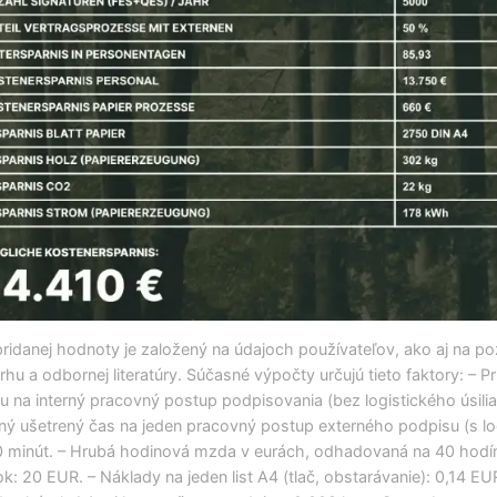
ridanej hodnoty je založený na údajoch používateľov, ako aj na p
trhu a odbornej literatúry. Súčasné výpočty určujú tieto faktory: – P
u na interný pracovný postup podpisovania (bez logistického úsilia)
ný ušetrený čas na jeden pracovný postup externého podpisu (s l
20 minút. – Hrubá hodinová mzda v eurách, odhadovaná na 40 hodí
k: 20 EUR. – Náklady na jeden list A4 (tlač, obstarávanie): 0,14 EU