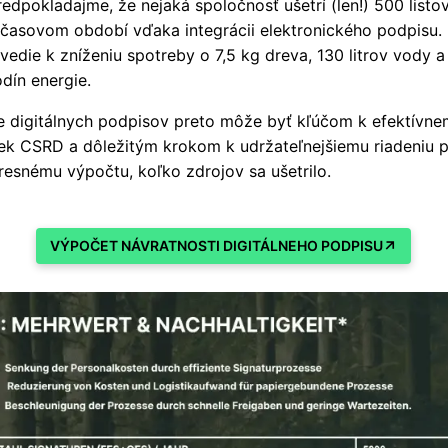
edpokladajme, že nejaká spoločnosť ušetrí (len!) 500 listo
 časovom období vďaka integrácii elektronického podpisu.
vedie k zníženiu spotreby o 7,5 kg dreva, 130 litrov vody a
dín energie.
e digitálnych podpisov preto môže byť kľúčom k efektívne
ek CSRD a dôležitým krokom k udržateľnejšiemu riadeniu 
presnému výpočtu, koľko zdrojov sa ušetrilo.
VÝPOČET NÁVRATNOSTI DIGITÁLNEHO PODPISU