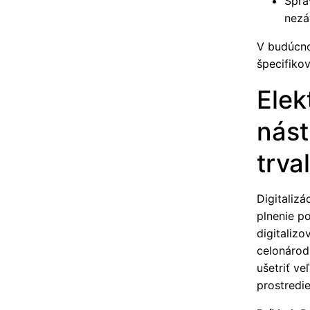
Sprá
nezá
V budúcno
špecifiko
Elek
nást
trva
Digitaliz
plnenie p
digitaliz
celonárod
ušetriť ve
prostredie