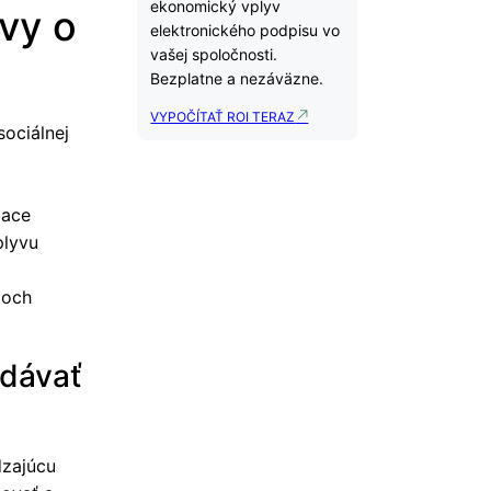
ekonomický vplyv
vy o
elektronického podpisu vo
vašej spoločnosti.
Bezplatne a nezáväzne.
VYPOČÍTAŤ ROI TERAZ
ociálnej
iace
plyvu
e
poch
odávať
dzajúcu