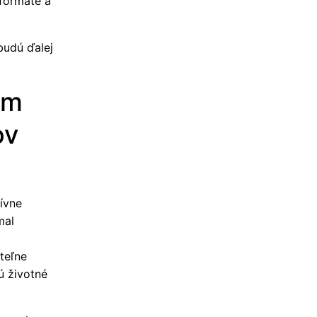
formáte a
budú ďalej
ým
ov
ívne
mal
teľne
ú životné