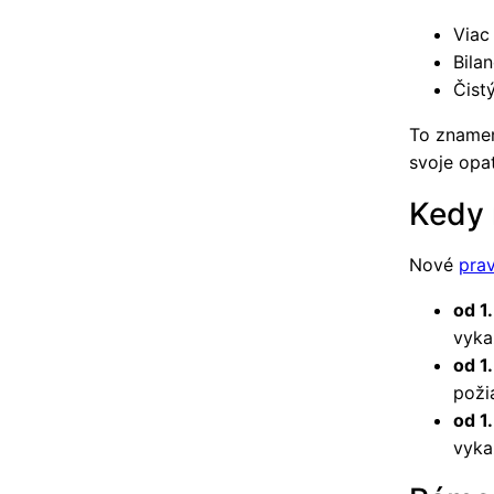
Viac
Bila
Čist
To znamen
svoje opat
Kedy 
Nové
prav
od 1
vyka
od 1
poži
od 1
vyka