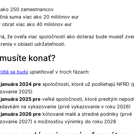
 ako 250 zamestnancov
nčná suma viac ako 20 miliónov eur
ý obrat viac ako 40 miliónov eur
á, že oveľa viac spoločností ako doteraz bude musieť zve
renia v oblasti udržateľnosti.
musíte konať?
idlá sa budú
uplatňovať v troch fázach:
. januára 2024 pre
spoločnosti, ktoré už podliehajú NFRD (
zovanie 2025)
. januára 2025 pre
veľké spoločnosti, ktoré predtým nepodl
adavkám na vykazovanie (prvé vykazovanie v roku 2026)
. januára 2026 pre
kótované malé a stredné podniky (prvé
zovanie 2027) s možnosťou výnimky do roku 2028