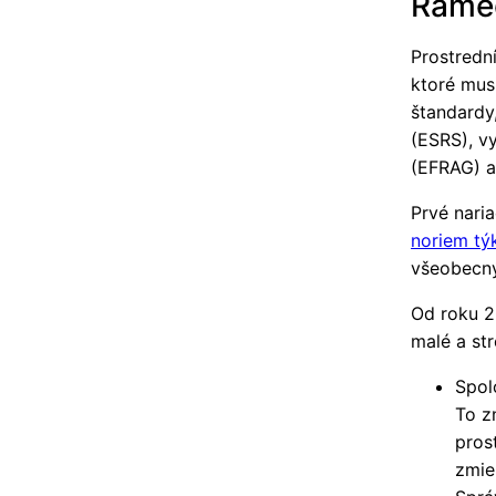
Rámec
Prostredn
ktoré musi
štandardy
(ESRS), v
(EFRAG) a
Prvé nari
noriem tý
všeobecný
Od roku 2
malé a st
Spol
To z
pros
zmie