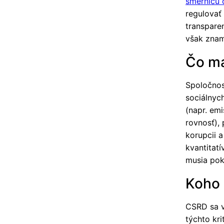
smernicu 
regulovať
transpare
však znam
Čo má
Spoločnos
sociálnyc
(napr. emi
rovnosť),
korupcii a
kvantitat
musia pok
Koho 
CSRD sa v
týchto krit