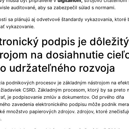
vy musia byť pripravené v
digitálnom,
strojovo čitateľnom 
visle auditované, aby sa zabezpečil súlad s normami.
sti sa plánujú aj odvetvové štandardy vykazovania, ktoré 
vať vykazovanie.
tronický podpis je dôležit
rojom na dosiahnutie cieľ
lo udržateľného rozvoja
ácia podnikových procesov je základným nástrojom na efekt
ožiadaviek CSRD. Základným procesom, ktorý by sa preto 
ovať, je podpisovanie zmlúv a dokumentov. Od prvého dňa
ného zavedenia elektronického podpisu môže podnik mera
ľké množstvo papierových zdrojov. zdrojov, ktoré znečisťuj
.