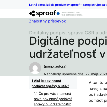
Letná aktualizácia produktov sproof – zaregistrujte sa 
Znalostný príspevok
Digitálny podpis, správa CSR a ud
Digitálne podp
udržateľnosť 
{meno_autora}
Naposledy upravené dňa: 22. mája 202
Aká je povinnosť
V tomto b
podávať správy o CSR?
novej sme
Čo pre vás znamená
požiadavk
nová povinnosť podávať
pomôcť pr
správy o udržateľnosti?