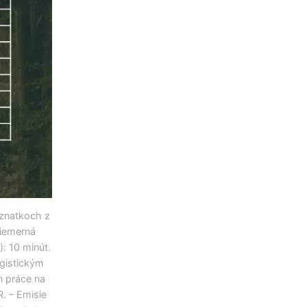
oznatkoch z
riemerná
: 10 minút.
ogistickým
n práce na
R. – Emisie