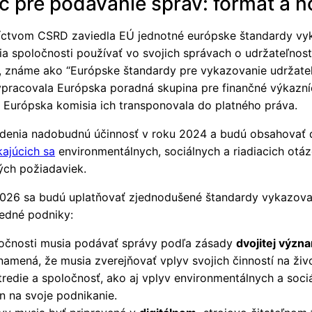
 pre podávanie správ: formát a 
íctvom CSRD zaviedla EÚ jednotné európske štandardy vy
a spoločnosti používať vo svojich správach o udržateľnosti
, známe ako “Európske štandardy pre vykazovanie udržateľ
ypracovala Európska poradná skupina pre finančné výkazní
 Európska komisia ich transponovala do platného práva.
adenia nadobudnú účinnosť v roku 2024 a budú obsahovať 
kajúcich sa
environmentálnych, sociálnych a riadiacich otáz
ch požiadaviek.
026 sa budú uplatňovať zjednodušené štandardy vykazova
redné podniky:
očnosti musia podávať správy podľa zásady
dvojitej význa
namená, že musia zverejňovať vplyv svojich činností na živ
tredie a spoločnosť, ako aj vplyv environmentálnych a soci
n na svoje podnikanie.