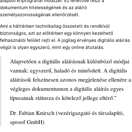
alapuló kriptográfiai módszer. Ez lehetővé teszi a
dokumentum hitelességének és az aláíró
személyazonosságának ellenőrzését.
Ami a háttérben technikailag összetett és rendkívül
biztonságos, azt az előtérben egy könnyen kezelhető
felhasználói felület rejti el. A jogilag érvényes digitális aláírás
végül is olyan egyszerű, mint egy online átutalás.
Alapvetően a digitális aláírásnak különböző módjai
vannak: egyszerű, haladó és minősített. A digitális
aláírások felszínesen azonos megjelenése ellenére a
végleges dokumentumon a digitális aláírás egyes
típusainak státusza és kötelező jellege eltérő.”
Dr. Fabian Knirsch (vezérigazgató és társalapító,
sproof GmbH)