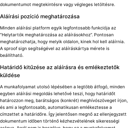
dokumentumot megtekintésre vagy végleges letöltésre.
Aláírási pozíció meghatározása
Minden aláírási platform egyik legfontosabb funkciója az
“Helytartók meghatározása az aláírásokhoz”. Pontosan
meghatározhatja, hogy melyik oldalon, kinek hol kell aláírnia.
A sproof sign segítségével az aláíráskártya mérete is
beállítható.
Határidő kitűzése az aláírásra és emlékeztetők
küldése
A munkafolyamat utolsó lépésében a legtöbb átfogó, minden
egyben aláírási megoldás lehetővé teszi, hogy határidőt
határozzon meg, barátságos (konkrét) meghívószöveget írjon,
és ami a legfontosabb, automatikusan emlékeztesse a
címzettet a határidőre. Így jelentősen megnő az ellenjegyzett
dokumentum időben történő kézhezvételének sikerességi
aránya. Arról nem is beszélve, hogy ez a munkafolyamat