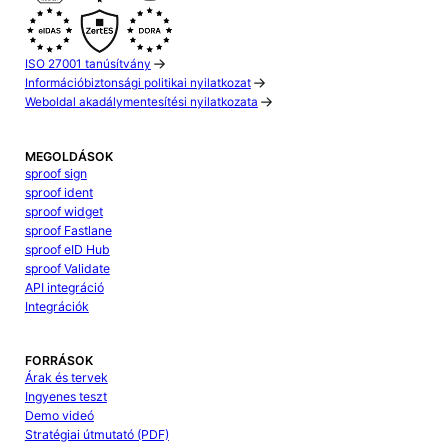
ISO 27001 tanúsítvány
Információbiztonsági politikai nyilatkozat
Weboldal akadálymentesítési nyilatkozata
MEGOLDÁSOK
sproof sign
sproof ident
sproof widget
sproof Fastlane
sproof eID Hub
sproof Validate
API integráció
Integrációk
FORRÁSOK
Árak és tervek
Ingyenes teszt
Demo videó
Stratégiai útmutató (PDF)