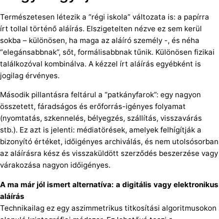
Természetesen létezik a “régi iskola” változata is: a papírra
írt tollal történő aláírás. Elszigetelten nézve ez sem kerül
sokba – különösen, ha maga az aláíró személy -, és néha
“elegánsabbnak”, sőt, formálisabbnak tűnik. Különösen fizikai
találkozóval kombinálva. A kézzel írt aláírás egyébként is
jogilag érvényes.
Második pillantásra feltárul a “patkányfarok”: egy nagyon
összetett, fáradságos és erőforrás-igényes folyamat
(nyomtatás, szkennelés, bélyegzés, szállítás, visszavárás
stb.). Ez azt is jelenti: médiatörések, amelyek felhígítják a
bizonyító értéket, időigényes archiválás, és nem utolsósorban
az aláírásra kész és visszaküldött szerződés beszerzése vagy
várakozása nagyon időigényes.
A ma már jól ismert alternatíva: a digitális vagy elektronikus
aláírás
Technikailag ez egy aszimmetrikus titkosítási algoritmusokon