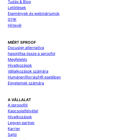
Tudás & Blog
Letöltések
Események és webináriumok
GYIK
Hírlevél
MIÉRT SPROOF
Docusign alternatíva
hasonlítsa össze a sproofot
Megfelelés
Hivatkozások
Vállalkozások számára
Humánerőforrás/HR esetében
Egyetemek számára
A VÁLLALAT
A sprooofól
Kapcsolatfelvétel
Hivatkozások
Legyen partner
Karrier
Sajtó