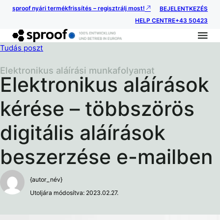
sproof nyári termékfrissítés – regisztrálj most!
BEJELENTKEZÉS
HELP CENTRE
+43 50423
Tudás poszt
Elektronikus aláírási munkafolyamat
Elektronikus aláírások
kérése – többszörös
digitális aláírások
beszerzése e-mailben
{autor_név}
Utoljára módosítva: 2023.02.27.