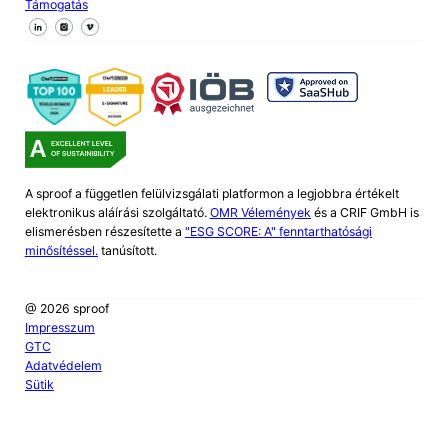
Támogatás
Kövessen minket a Facebookon
Kövessen minket az X-en
Kövessen minket a LinkedIn-en
A sproof a független felülvizsgálati platformon a legjobbra értékelt
elektronikus aláírási szolgáltató.
OMR Vélemények
és a CRIF GmbH is
elismerésben részesítette a
"ESG SCORE: A" fenntarthatósági
minősítéssel.
tanúsított.
@ 2026 sproof
Impresszum
GTC
Adatvédelem
Sütik