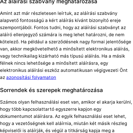
Az aláírási szabvány meghatározása
Amint azt már részletesen leírtuk, az aláírási szabvány
alapvető fontosságú a kért aláírás kívánt bizonyító ereje
szempontjából. Fontos tudni, hogy az aláírási szabványt az
aláíró ellenjegyző számára is meg lehet határozni, de nem
kötelező. Ha például a szerződésnek nagy formai jelentősége
van, akkor megkövetelhető a minősített elektronikus aláírás,
vagy technikailag kizárható más típusú aláírás. Ha a másik
félnek nincs lehetősége a minősített aláírásra, egy
elektronikus aláírási eszköz automatikusan végigvezeti Önt
az
azonosítási folyamaton
Sorrendek és szerepek meghatározása
Számos olyan felhasználási eset van, amikor el akarja kerülni,
hogy több kapcsolattartó egyszerre kapjon egy
dokumentumot aláírásra. Az egyik felhasználási eset lehet,
hogy a vezetőségnek kell aláírnia, miután két másik részleg
képviselői is aláírják, és végül a titkárság kapja meg a