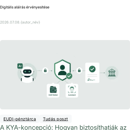
Digitális aláírás érvényesítése
2026.07.08.
{autor_név}
EUDI-pénztárca
Tudás poszt
A KYA-koncepció: Hogyan biztosíthatják az