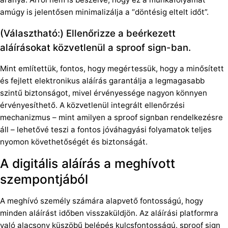
amúgy is jelentősen minimalizálja a “döntésig eltelt időt”.
(Választható:) Ellenőrizze a beérkezett
aláírásokat közvetlenül a sproof sign-ban.
Mint említettük, fontos, hogy megértessük, hogy a minősített
és fejlett elektronikus aláírás garantálja a legmagasabb
szintű biztonságot, mivel érvényessége nagyon könnyen
érvényesíthető. A közvetlenül integrált ellenőrzési
mechanizmus – mint amilyen a sproof signban rendelkezésre
áll – lehetővé teszi a fontos jóváhagyási folyamatok teljes
nyomon követhetőségét és biztonságát.
A digitális aláírás a meghívott
szempontjából
A meghívó személy számára alapvető fontosságú, hogy
minden aláírást időben visszaküldjön. Az aláírási platformra
való alacsony küszöbű belépés kulcsfontosságú. sproof sign