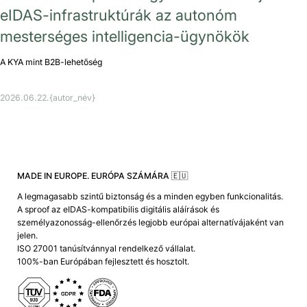
eIDAS-infrastruktúrák az autonóm
mesterséges intelligencia-ügynökök
A KYA mint B2B-lehetőség
2026.06.22.
{autor_név}
MADE IN EUROPE. EURÓPA SZÁMÁRA 🇪🇺
A legmagasabb szintű biztonság és a minden egyben funkcionalitás.
A sproof az eIDAS-kompatibilis digitális aláírások és
személyazonosság-ellenőrzés legjobb európai alternatívájaként van
jelen.
ISO 27001 tanúsítvánnyal rendelkező vállalat.
100%-ban Európában fejlesztett és hosztolt.