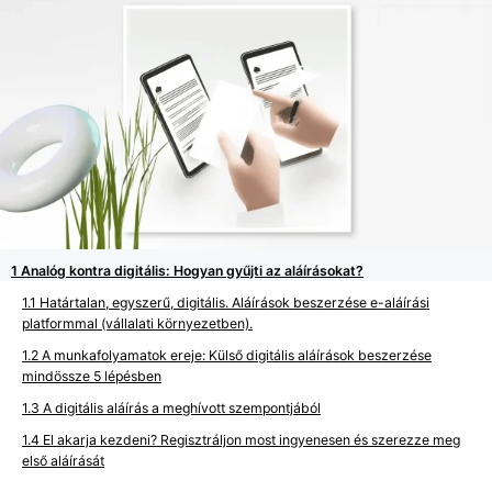
Analóg kontra digitális: Hogyan gyűjti az aláírásokat?
Határtalan, egyszerű, digitális. Aláírások beszerzése e-aláírási
platformmal (vállalati környezetben).
A munkafolyamatok ereje: Külső digitális aláírások beszerzése
mindössze 5 lépésben
A digitális aláírás a meghívott szempontjából
El akarja kezdeni? Regisztráljon most ingyenesen és szerezze meg
első aláírását