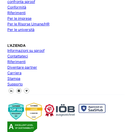
confronta sproof
Conformità
Riferimenti
Per le imprese
Per le Risorse Umane/HR
Per le università
L'AZIENDA
Informazioni su sproof
Contattateci
Riferimenti
Diventare partner
Carriera
Stampa
Supporto
Seguici su Facebook
Seguici su X
Seguici su LinkedIn