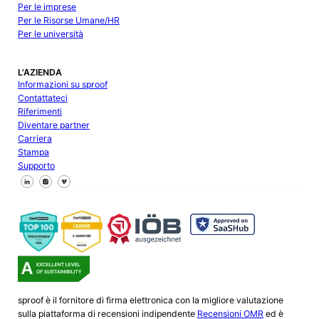
Per le imprese
Per le Risorse Umane/HR
Per le università
L'AZIENDA
Informazioni su sproof
Contattateci
Riferimenti
Diventare partner
Carriera
Stampa
Supporto
Seguici su Facebook
Seguici su X
Seguici su LinkedIn
sproof è il fornitore di firma elettronica con la migliore valutazione
sulla piattaforma di recensioni indipendente
Recensioni OMR
ed è