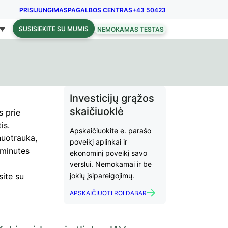
PRISIJUNGIMAS
PAGALBOS CENTRAS
+43 50423
SUSISIEKITE SU MUMIS
NEMOKAMAS TESTAS
Investicijų grąžos
skaičiuoklė
s prie
is.
Apskaičiuokite e. parašo
nuotrauka,
poveikį aplinkai ir
 minutes
ekonominį poveikį savo
verslui. Nemokamai ir be
site su
jokių įsipareigojimų.
APSKAIČIUOTI ROI DABAR