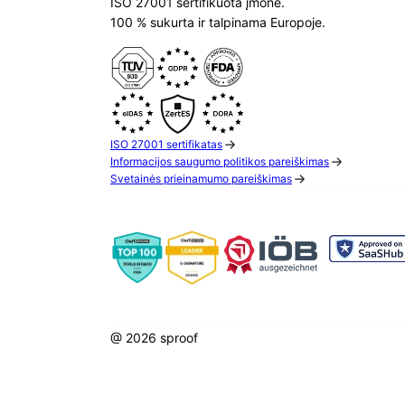
ISO 27001 sertifikuota įmonė.
100 % sukurta ir talpinama Europoje.
ISO 27001 sertifikatas
Informacijos saugumo politikos pareiškimas
Svetainės prieinamumo pareiškimas
@ 2026 sproof