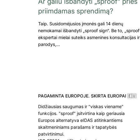
Ar galiu išbandyti „sproof“ prieš
priimdamas sprendimą?
Taip. Susidomėjusios įmonės gali 14 dienų
nemokamai išbandyti „sproof sign“. Be to, „sproof
ekspertai mielai suteiks asmenines konsultacijas ir
parodys,…
PAGAMINTA EUROPOJE. SKIRTA EUROPAI 🇪🇺
Didžiausias saugumas ir "viskas viename"
funkcijos. "sproof" įsitvirtina kaip geriausia
Europos alternatyva eIDAS atitinkantiems
skaitmeniniams parašams ir tapatybės
patvirtinimui.