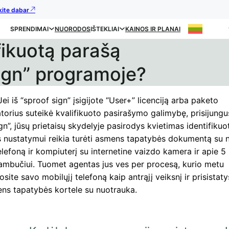
kite dabar
SPRENDIMAI
NUORODOS
IŠTEKLIAI
KAINOS IR PLANAI
ifikuotą parašą
sign” programoje?
Jei iš “sproof sign” įsigijote “User+” licenciją arba paketo
torius suteikė kvalifikuoto pasirašymo galimybę, prisijungu
gn”, jūsų prietaisų skydelyje pasirodys kvietimas identifikuot
 nustatymui reikia turėti asmens tapatybės dokumentą su 
elefoną ir kompiuterį su internetine vaizdo kamera ir apie 5
ambučiui. Tuomet agentas jus ves per procesą, kurio metu
osite savo mobilųjį telefoną kaip antrąjį veiksnį ir prisistaty
ns tapatybės kortele su nuotrauka.