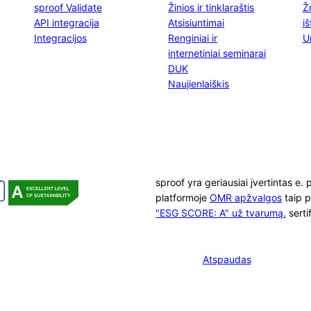
sproof Validate
Žinios ir tinklaraštis
Ž
API integracija
Atsisiuntimai
i
Integracijos
Renginiai ir
U
internetiniai seminarai
DUK
Naujienlaiškis
sproof yra geriausiai įvertintas e.
platformoje
OMR apžvalgos
taip 
"ESG SCORE: A" už tvarumą.
serti
Atspaudas