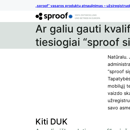
„sproof“ vasaros produktų atnaujinimas – užsiregistruo
Ar galiu gauti kval
tiesiogiai “sproof 
Natūralu. 
administra
“sproof si
Tapatybės
mobilųjį t
vaizdo sk
užregistru
savo asme
Kiti DUK