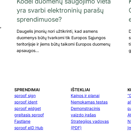
Kodėl duomenų saugojimo vieta
yra svarbi elektroninių parašų
sprendimuose?
“
Daugelis įmonių nori užtikrinti, kad asmens
D
duomenys būtų tvarkomi tik Europos Sąjungos
s
teritorijoje ir jiems būtų taikomi Europos duomenų
t
apsaugos…
g
SPRENDIMAI
IŠTEKLIAI
K
sproof sign
Kainos ir planai
"
sproof ident
Nemokamas testas
a
sproof widget
Demonstracinis
p
greitasis sproof
vaizdo įrašas
At
Fastlane
Strategijos vadovas
N
sproof eID Hub
(PDF)
Į