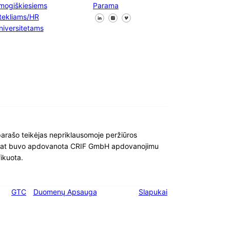
mogiškiesiems
Parama
Sekite mus "Facebook
Sekite mus X
Sekite mus "LinkedIn
štekliams/HR
niversitetams
 parašo teikėjas nepriklausomoje peržiūros
pat buvo apdovanota CRIF GmbH apdovanojimu
fikuota.
GTC
Duomenų Apsauga
Slapukai