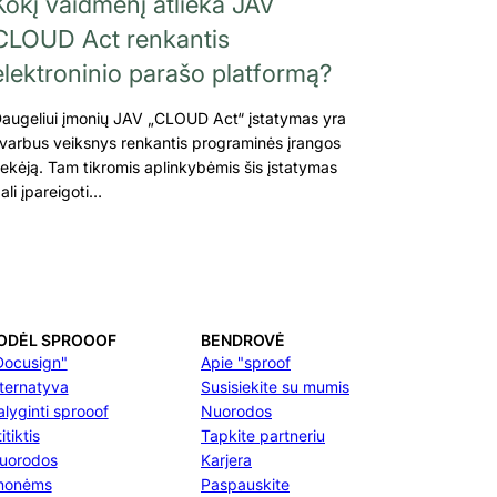
Kokį vaidmenį atlieka JAV
CLOUD Act renkantis
elektroninio parašo platformą?
augeliui įmonių JAV „CLOUD Act“ įstatymas yra
varbus veiksnys renkantis programinės įrangos
iekėją. Tam tikromis aplinkybėmis šis įstatymas
ali įpareigoti…
ODĖL SPROOOF
BENDROVĖ
Docusign"
Apie "sproof
lternatyva
Susisiekite su mumis
alyginti sprooof
Nuorodos
itiktis
Tapkite partneriu
uorodos
Karjera
monėms
Paspauskite