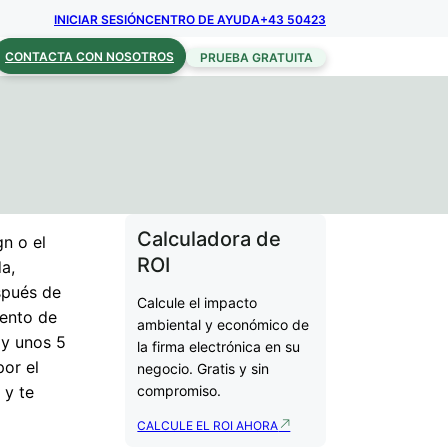
INICIAR SESIÓN
CENTRO DE AYUDA
+43 50423
CONTACTA CON NOSOTROS
PRUEBA GRATUITA
Calculadora de
gn o el
ROI
a,
espués de
Calcule el impacto
mento de
ambiental y económico de
 y unos 5
la firma electrónica en su
por el
negocio. Gratis y sin
 y te
compromiso.
CALCULE EL ROI AHORA