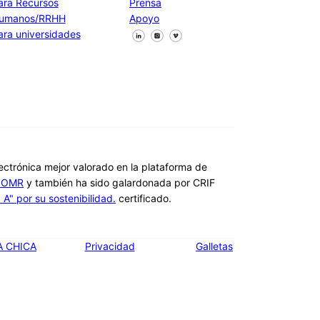
ara Recursos
Prensa
umanos/RRHH
Apoyo
Síguenos en Facebook
Síguenos en X
Síguenos en LinkedIn
ara universidades
lectrónica mejor valorado en la plataforma de
s OMR
y también ha sido galardonada por CRIF
A" por su sostenibilidad.
certificado.
A CHICA
Privacidad
Galletas