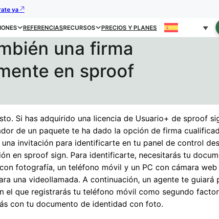
rate ya
IONES
REFERENCIAS
RECURSOS
PRECIOS Y PLANES
mbién una firma
amente en sproof
to. Si has adquirido una licencia de Usuario+ de sproof si
ador de un paquete te ha dado la opción de firma cualificad
una invitación para identificarte en tu panel de control d
sión en sproof sign. Para identificarte, necesitarás tu docu
 con fotografía, un teléfono móvil y un PC con cámara web
ara una videollamada. A continuación, un agente te guiará 
n el que registrarás tu teléfono móvil como segundo factor
arás con tu documento de identidad con foto.