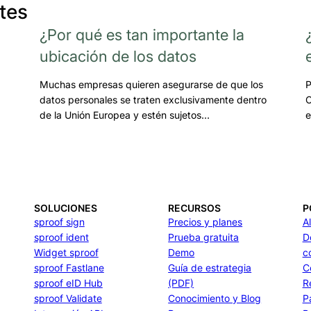
tes
¿Por qué es tan importante la
ubicación de los datos
Muchas empresas quieren asegurarse de que los
P
datos personales se traten exclusivamente dentro
C
de la Unión Europea y estén sujetos…
e
SOLUCIONES
RECURSOS
P
sproof sign
Precios y planes
A
sproof ident
Prueba gratuita
D
Widget sproof
Demo
c
sproof Fastlane
Guía de estrategia
C
sproof eID Hub
(PDF)
R
sproof Validate
Conocimiento y Blog
P