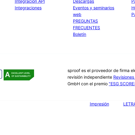
Integración API
Descargas
P
Integraciones
Eventos y seminarios
H
web
P
PREGUNTAS
FRECUENTES
Boletín
sproof es el proveedor de firma e
revisión independiente
Revisione
GmbH con el premio
"ESG SCORE: 
Impresión
LETR