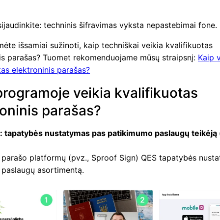
ijaudinkite: techninis šifravimas vyksta nepastebimai fone.
ėte išsamiai sužinoti, kaip techniškai veikia kvalifikuotas
nis parašas? Tuomet rekomenduojame mūsų straipsnį:
Kaip v
tas elektroninis parašas?
programoje veikia kvalifikuotas
roninis parašas?
s: tapatybės nustatymas pas patikimumo paslaugų teikėją (
:
 parašo platformų (pvz., Sproof Sign) QES tapatybės nust
į paslaugų asortimentą.