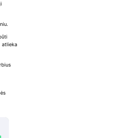
i
niu.
būti
 atlieka
rbius
bės