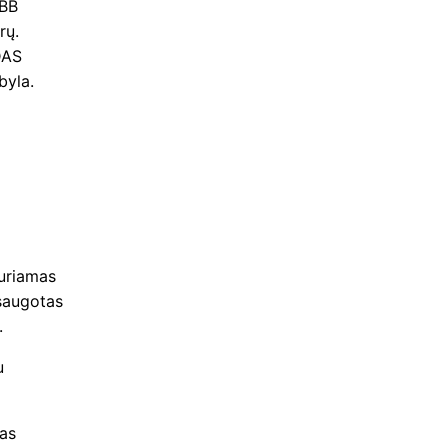
ÖBB
rų.
DAS
byla.
uriamas
psaugotas
.
u
šas