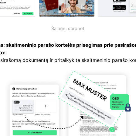
Šaltinis: sprooof
s: skaitmeninio parašo kortelės prisegimas prie pasiraš
o:
asirašomą dokumentą ir pritaikykite skaitmeninio parašo kor