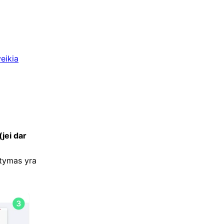
eikia
jei dar
atymas yra