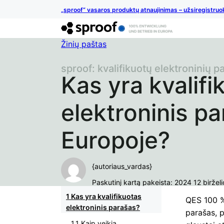
„sproof“ vasaros produktų atnaujinimas – užsiregistruo
Žinių paštas
sproof: kvalifikuotų elektroninių p
Kas yra kvalifi
elektroninis p
Europoje?
{autoriaus_vardas}
Paskutinį kartą pakeista: 2024 12 birželi
Kas yra kvalifikuotas
QES 100 % 
elektroninis parašas?
parašas, p
Kaip veikia