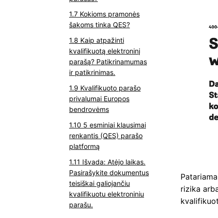
Kokioms pramonės
šakoms tinka QES?
Kaip atpažinti
kvalifikuotą elektroninį
parašą? Patikrinamumas
ir patikrinimas.
Kvalifikuoto parašo
privalumai Europos
bendrovėms
5 esminiai klausimai
renkantis (QES) parašo
platformą
Išvada: Atėjo laikas.
Pasirašykite dokumentus
Patariama 
teisiškai galiojančiu
rizika arb
kvalifikuotu elektroniniu
kvalifikuo
parašu.