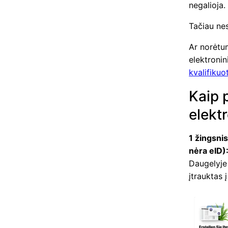
negalioja.
Tačiau nes
Ar norėtum
elektroni
kvalifikuo
Kaip 
elekt
1 žingsni
nėra eID)
Daugelyje
įtrauktas 