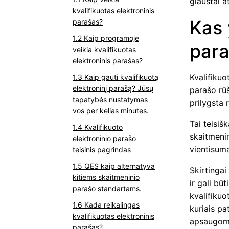
glaustai 
kvalifikuotas elektroninis
Kas 
parašas?
Kaip programoje
par
veikia kvalifikuotas
elektroninis parašas?
Kvalifikuo
Kaip gauti kvalifikuotą
elektroninį parašą? Jūsų
parašo rū
tapatybės nustatymas
prilygsta 
vos per kelias minutes.
Tai teisiš
Kvalifikuoto
skaitmeni
elektroninio parašo
vientisumą
teisinis pagrindas
QES kaip alternatyva
Skirtingai
kitiems skaitmeninio
ir gali bū
parašo standartams.
kvalifikuo
Kada reikalingas
kuriais p
kvalifikuotas elektroninis
apsaugoma
parašas?