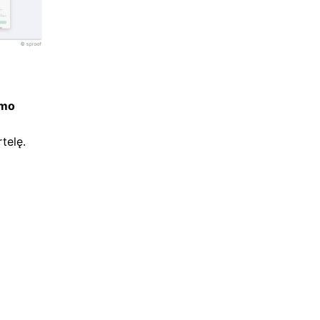
omo
telę.