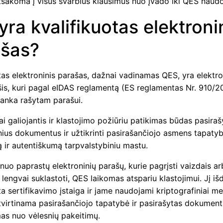
atsakoma į visus svarbius klausimus nuo įvado iki QES naud
yra kvalifikuotas elektroni
ašas?
tas elektroninis parašas, dažnai vadinamas QES, yra elektro
šis, kuri pagal eIDAS reglamentą (ES reglamentas Nr. 910/2
ranka rašytam parašui.
kai galiojantis ir klastojimo požiūriu patikimas būdas pasiraš
nius dokumentus ir užtikrinti pasirašančiojo asmens tapaty
 ir autentiškumą tarpvalstybiniu mastu.
 nuo paprastų elektroninių parašų, kurie pagrįsti vaizdais a
ti lengvai suklastoti, QES laikomas atspariu klastojimui. Jį i
ta sertifikavimo įstaiga ir jame naudojami kriptografiniai me
atvirtinama pasirašančiojo tapatybė ir pasirašytas dokumen
s nuo vėlesnių pakeitimų.