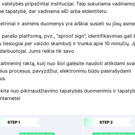
s valstybės pripažintai institucijai. Taip sukuriama vadinamoj
nė tapatybė, dar vadinama eID arba eIdentitetu.
triniai ir asmens duomenys yra aiškiai susieti su jūsų asme
parašo platformą, pvz., “sproof sign”, identifikavimas gali 
 tiesiogiai per vaizdo skambutį ir trunka apie 10 minučių. Jį
arbuotojai. Jums reikia tik savo
aitmeninį raktą, kurį nuo šiol galėsite naudoti atlikdami sva
nius procesus, pavyzdžiui, elektroniniu būdu pasirašydami
us.
kite nuo piktnaudžiavimo tapatybės duomenimis ir tapaty
nternete!