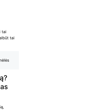
 tai
lbūt tai
mėlės
šą?
ias
šą,