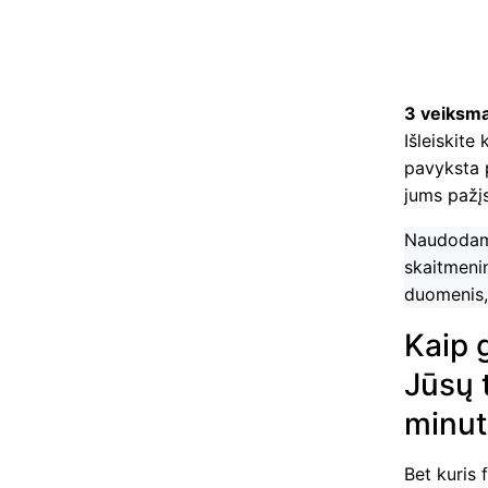
3 veiksma
Išleiskite
pavyksta 
jums pažįs
Naudodami
skaitmeni
duomenis, 
Kaip 
Jūsų 
minut
Bet kuris 