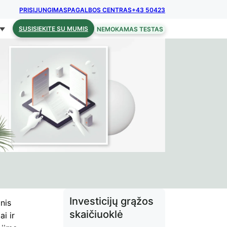
PRISIJUNGIMAS
PAGALBOS CENTRAS
+43 50423
SUSISIEKITE SU MUMIS
NEMOKAMAS TESTAS
Investicijų grąžos
inis
skaičiuoklė
i ir