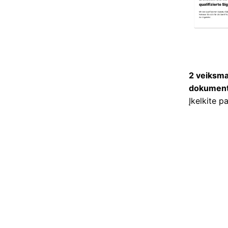
2 veiksma
dokument
Įkelkite p