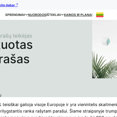
kite dabar
SPRENDIMAI
NUORODOS
IŠTEKLIAI
KAINOS IR PLANAI
arašų teikėjas
kuotas
arašas
o
teisiškai galioja visoje Europoje ir yra vienintelis skaitmen
rilygstantis ranka rašytam parašui. Šiame straipsnyje trumpa