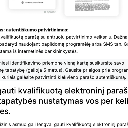
s: autentiškumo patvirtinimas:
 kvalifikuotą parašą su antruoju patvirtinimo veiksniu. Dažnai
padaryti naudojant papildomą programėlę arba SMS tan. Ga
tama iš internetinės bankininkystės.
esi identifikavimo priemone vieną kartą susikursite savo
nę tapatybę (galioja 5 metus). Gausite prieigos prie progra
kuriais galėsite patvirtinti kiekvieno parašo autentiškumą.
gauti kvalifikuotą elektroninį para
tapatybės nustatymas vos per kel
es.
fizinis asmuo gali lengvai gauti kvalifikuotą elektroninį para