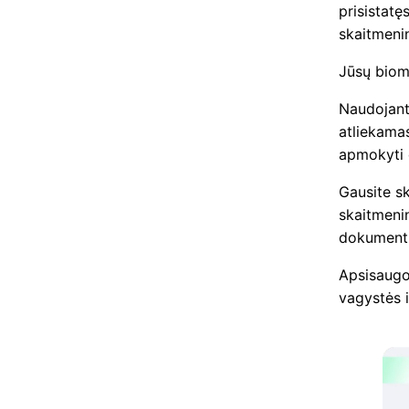
prisistatę
skaitmeni
Jūsų biome
Naudojant 
atliekamas
apmokyti d
Gausite sk
skaitmeni
dokument
Apsisaugo
vagystės i