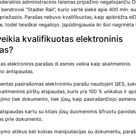
deralinis administracinis teismas pripažino negaliojančiu 
endrovei “Stadler Rail”, kurio vertė siekė apie 400 mln. eu
priežastis. Parašas nebuvo kvalifikuotas, kaip apibrėžta eI
, todėl teisiškai negaliojo. Įspūdingiausia iki šiol nagrinėta 
eikia kvalifikuotas elektroninis
as?
tas elektroninis parašas iš esmės veikia kaip skaitmeninis
imo antspaudas.
entas pasirašomas elektroniniu parašu naudojant QES, suk
kaitmeninis pirštų atspaudas, kuris yra 100 % unikalus ir a
jimo tiek dokumento, tiek jūsų, kaip pasirašančiojo asmens
 atspaudas kartu su kitais jūsų duomenimis šifruotu pavidal
s prie dokumento.
šymo atlikus bet kokias manipuliacijas su dokumentu, para