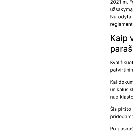
2021 m. Fe
užsakymą b
Nurodyta 
reglamente
Kaip v
paraš
Kvalifikuo
patvirtin
Kai dokum
unikalus s
nuo klasto
Šis piršto
pridedama
Po pasira