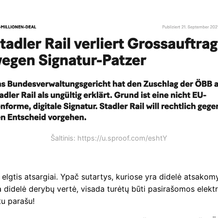
Šaltinis: https://u.sproof.com/eshtY
elgtis atsargiai. Ypač sutartys, kuriose yra didelė atsako
a didelė derybų vertė, visada turėtų būti pasirašomos elekt
tu parašu!