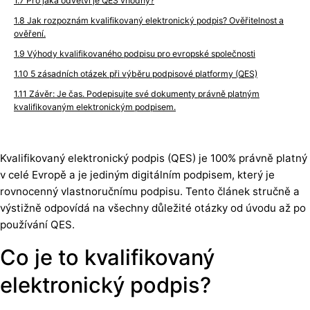
Pro jaká odvětví je QES vhodný?
Jak rozpoznám kvalifikovaný elektronický podpis? Ověřitelnost a
ověření.
Výhody kvalifikovaného podpisu pro evropské společnosti
5 zásadních otázek při výběru podpisové platformy (QES)
Závěr: Je čas. Podepisujte své dokumenty právně platným
kvalifikovaným elektronickým podpisem.
Kvalifikovaný elektronický podpis (QES) je 100% právně platný
v celé Evropě a je jediným digitálním podpisem, který je
rovnocenný vlastnoručnímu podpisu. Tento článek stručně a
výstižně odpovídá na všechny důležité otázky od úvodu až po
používání QES.
Co je to kvalifikovaný
elektronický podpis?