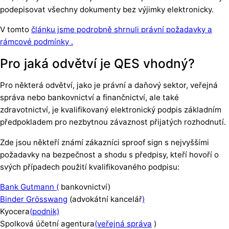
podepisovat všechny dokumenty bez výjimky elektronicky.
V tomto
článku jsme podrobně shrnuli právní požadavky a
rámcové podmínky .
Pro jaká odvětví je QES vhodný?
Pro některá odvětví, jako je právní a daňový sektor, veřejná
správa nebo bankovnictví a finančnictví, ale také
zdravotnictví, je kvalifikovaný elektronický podpis základním
předpokladem pro nezbytnou závaznost přijatých rozhodnutí.
Zde jsou někteří známí zákazníci sproof sign s nejvyššími
požadavky na bezpečnost a shodu s předpisy, kteří hovoří o
svých případech použití kvalifikovaného podpisu:
Bank Gutmann (
bankovnictví)
Binder Grösswang
(advokátní kancelář
)
Kyocera
(podnik)
Spolková účetní agentura
(veřejná správa
)