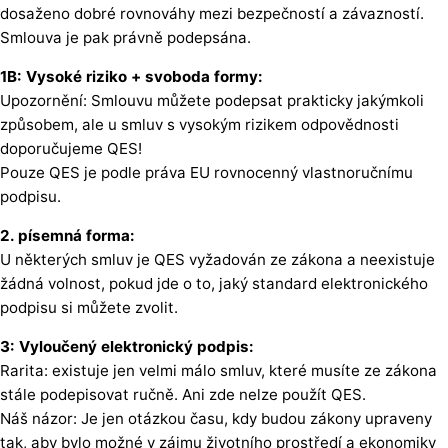
dosaženo dobré rovnováhy mezi bezpečností a závazností.
Smlouva je pak právně podepsána.
1B: Vysoké riziko + svoboda formy:
Upozornění: Smlouvu můžete podepsat prakticky jakýmkoli
způsobem, ale u smluv s vysokým rizikem odpovědnosti
doporučujeme QES!
Pouze QES je podle práva EU rovnocenný vlastnoručnímu
podpisu.
2. písemná forma:
U některých smluv je QES vyžadován ze zákona a neexistuje
žádná volnost, pokud jde o to, jaký standard elektronického
podpisu si můžete zvolit.
3: Vyloučený elektronický podpis:
Rarita: existuje jen velmi málo smluv, které musíte ze zákona
stále podepisovat ručně. Ani zde nelze použít QES.
Náš názor: Je jen otázkou času, kdy budou zákony upraveny
tak, aby bylo možné v zájmu životního prostředí a ekonomiky