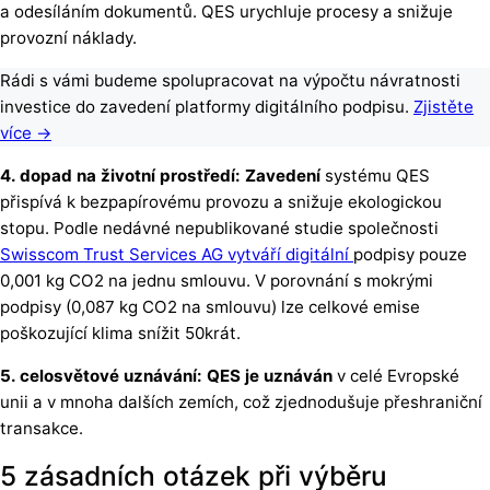
a odesíláním dokumentů. QES urychluje procesy a snižuje
provozní náklady.
Rádi s vámi budeme spolupracovat na výpočtu návratnosti
investice do zavedení platformy digitálního podpisu.
Zjistěte
více →
4. dopad na životní prostředí: Zavedení
systému QES
přispívá k bezpapírovému provozu a snižuje ekologickou
stopu. Podle nedávné nepublikované studie společnosti
Swisscom Trust Services AG vytváří digitální
podpisy pouze
0,001 kg CO2 na jednu smlouvu. V porovnání s mokrými
podpisy (0,087 kg CO2 na smlouvu) lze celkové emise
poškozující klima snížit 50krát.
5. celosvětové uznávání: QES je uznáván
v celé Evropské
unii a v mnoha dalších zemích, což zjednodušuje přeshraniční
transakce.
5 zásadních otázek při výběru