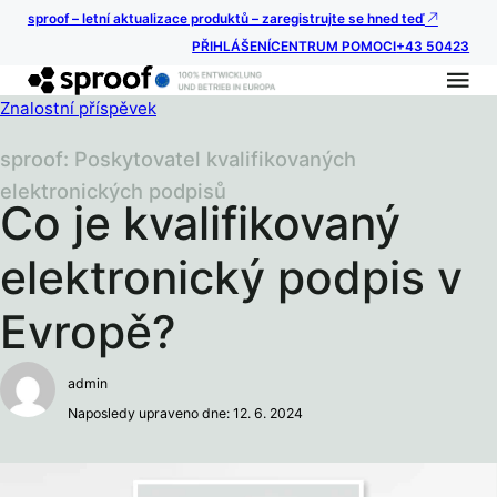
sproof – letní aktualizace produktů – zaregistrujte se hned teď
PŘIHLÁŠENÍ
CENTRUM POMOCI
+43 50423
Znalostní příspěvek
sproof: Poskytovatel kvalifikovaných
elektronických podpisů
Co je kvalifikovaný
elektronický podpis v
Evropě?
admin
Naposledy upraveno dne: 12. 6. 2024