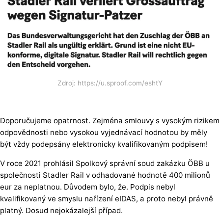
Zdroj: https://u.sproof.com/eshtY
Doporučujeme opatrnost. Zejména smlouvy s vysokým rizikem
odpovědnosti nebo vysokou vyjednávací hodnotou by měly
být vždy podepsány elektronicky kvalifikovaným podpisem!
V roce 2021 prohlásil Spolkový správní soud zakázku ÖBB u
společnosti Stadler Rail v odhadované hodnotě 400 milionů
eur za neplatnou. Důvodem bylo, že. Podpis nebyl
kvalifikovaný ve smyslu nařízení eIDAS, a proto nebyl právně
platný. Dosud nejokázalejší případ.