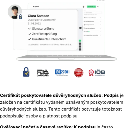
Certifikát poskytovatele důvěryhodných služeb: Podpis
je
založen na certifikátu vydaném uznávaným poskytovatelem
důvěryhodných služeb. Tento certifikát potvrzuje totožnost
podepisující osoby a platnost podpisu.
Ověřovací pečeť a časové razítko: K podpisu
je často