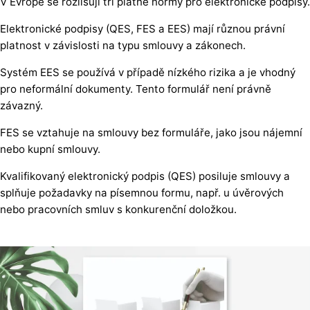
V Evropě se rozlišují tři platné normy pro elektronické podpisy.
Elektronické podpisy (QES, FES a EES) mají různou právní
platnost v závislosti na typu smlouvy a zákonech.
Systém EES se používá v případě nízkého rizika a je vhodný
pro neformální dokumenty. Tento formulář není právně
závazný.
FES se vztahuje na smlouvy bez formuláře, jako jsou nájemní
nebo kupní smlouvy.
Kvalifikovaný elektronický podpis (QES) posiluje smlouvy a
splňuje požadavky na písemnou formu, např. u úvěrových
nebo pracovních smluv s konkurenční doložkou.