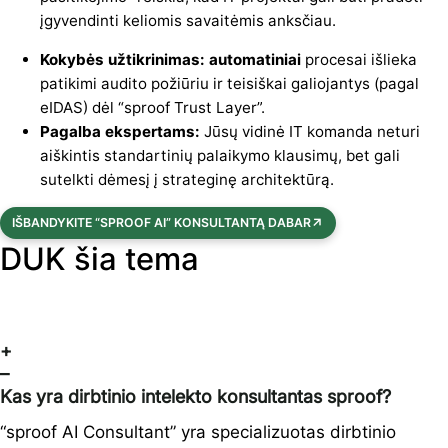
įgyvendinti keliomis savaitėmis anksčiau.
Kokybės užtikrinimas: automatiniai
procesai išlieka
patikimi audito požiūriu ir teisiškai galiojantys (pagal
eIDAS) dėl “sproof Trust Layer”.
Pagalba ekspertams:
Jūsų vidinė IT komanda neturi
aiškintis standartinių palaikymo klausimų, bet gali
sutelkti dėmesį į strateginę architektūrą.
IŠBANDYKITE “SPROOF AI” KONSULTANTĄ DABAR
DUK šia tema
+
–
Kas yra dirbtinio intelekto konsultantas sproof?
“sproof AI Consultant” yra specializuotas dirbtinio