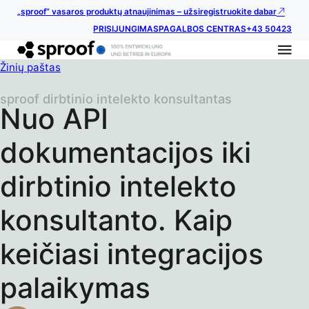
„sproof“ vasaros produktų atnaujinimas – užsiregistruokite dabar
PRISIJUNGIMAS
PAGALBOS CENTRAS
+43 50423
Žinių paštas
sproof dirbtinio intelekto konsultantas
Nuo API
dokumentacijos iki
dirbtinio intelekto
konsultanto. Kaip
keičiasi integracijos
palaikymas