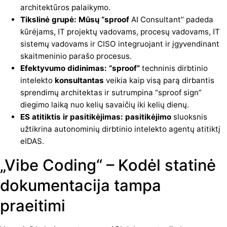
architektūros palaikymo.
Tikslinė grupė: Mūsų “sproof
AI Consultant” padeda
kūrėjams, IT projektų vadovams, procesų vadovams, IT
sistemų vadovams ir CISO integruojant ir įgyvendinant
skaitmeninio parašo procesus.
Efektyvumo didinimas: “sproof”
techninis dirbtinio
intelekto
konsultantas
veikia kaip visą parą dirbantis
sprendimų architektas ir sutrumpina “sproof sign”
diegimo laiką nuo kelių savaičių iki kelių dienų.
ES atitiktis ir pasitikėjimas: pasitikėjimo
sluoksnis
užtikrina autonominių dirbtinio intelekto agentų atitiktį
eIDAS.
„Vibe Coding“ – Kodėl statinė
dokumentacija tampa
praeitimi