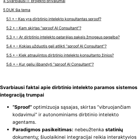
Svarbiausi IT projekto privalumai
DUK šia tema
+ – Kas yra dirbtinio intelekto konsultantas sproof?
+ – Kam skirtas “sproof AI Consultant”?
+ – Ar dirbtinio intelekto patarėjas pakeis žmogaus pagalbą?
+ – Kokias užduotis gali atlikti “sproof AI Consultant”?
+ – Kiek atnaujintos dirbtinio intelekto konsultanto žinios?
+ – Kur galiu išbandyti “sproof AI Consultant”?
Svarbiausi faktai apie dirbtinio intelekto paramos sistemos
integraciją trumpai
“Sproof”
optimizuoja sąsajas, skirtas “vibruojančiam
kodavimui” ir autonominiams dirbtinio intelekto
agentams.
Paradigmos pasikeitimas:
nebeužtenka
statinių
dokumentų; šiuolaikinei integracijai reikia interaktyvios