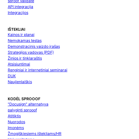
sproof Validate
API integracija
Integracijos
IŠTEKLIAI
Kainos ir planai
Nemokamas testas
Demonstracinis vaizdo įrašas
Strategijos vadovas (PDF)
Žinios ir tinklaraštis
Atsisiuntimai
Renginiai ir internetiniai seminarai
DUK
Naujienlaiškis
KODĖL SPROOOF
"Docusign" alternatyva
palyginti sprooof
Atitiktis
Nuorodos
Įmonėms
Žmogiškiesiems ištekliams/HR