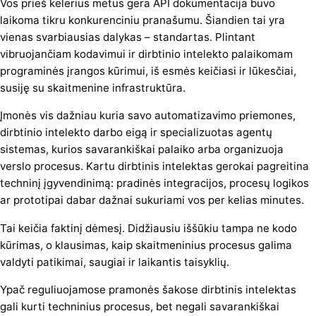
Vos prieš kelerius metus gera API dokumentacija buvo
laikoma tikru konkurenciniu pranašumu. Šiandien tai yra
vienas svarbiausias dalykas – standartas. Plintant
vibruojančiam kodavimui ir dirbtinio intelekto palaikomam
programinės įrangos kūrimui, iš esmės keičiasi ir lūkesčiai,
susiję su skaitmenine infrastruktūra.
Įmonės vis dažniau kuria savo automatizavimo priemones,
dirbtinio intelekto darbo eigą ir specializuotas agentų
sistemas, kurios savarankiškai palaiko arba organizuoja
verslo procesus. Kartu dirbtinis intelektas gerokai pagreitina
techninį įgyvendinimą: pradinės integracijos, procesų logikos
ar prototipai dabar dažnai sukuriami vos per kelias minutes.
Tai keičia faktinį dėmesį. Didžiausiu iššūkiu tampa ne kodo
kūrimas, o klausimas, kaip skaitmeninius procesus galima
valdyti patikimai, saugiai ir laikantis taisyklių.
Ypač reguliuojamose pramonės šakose dirbtinis intelektas
gali kurti techninius procesus, bet negali savarankiškai