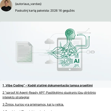
{autoriaus_vardas}
Paskutinį kartą pakeista: 2026 16 gegužės
„Vibe Coding“ – Kodėl statinė dokumentacija tampa praeitimi
“sproof AI Agent-Ready API”: Pasitikėjimo sluoksnis jūsų dirbtinio
intelekto strategijai
Žinios, kurios yra prieinamos, kai jų reikia.