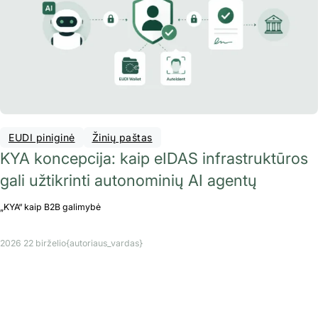
EUDI piniginė
Žinių paštas
KYA koncepcija: kaip eIDAS infrastruktūros
gali užtikrinti autonominių AI agentų
„KYA“ kaip B2B galimybė
2026 22 birželio
{autoriaus_vardas}