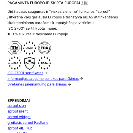
PAGAMINTA EUROPOJE. SKIRTA EUROPAI 🇪🇺
Didžiausias saugumas ir "viskas viename" funkcijos. "sproof"
įsitvirtina kaip geriausia Europos alternatyva eIDAS atitinkantiems
skaitmeniniams parašams ir tapatybės patvirtinimui.
ISO 27001 sertifikuota įmonė.
100 % sukurta ir talpinama Europoje.
ISO 27001 sertifikatas
Informacijos saugumo politikos pareiškimas
Svetainės prieinamumo pareiškimas
SPRENDIMAI
sproof sign
sproof ident
sproof widget
greitasis sproof Fastlane
sproof eID Hub