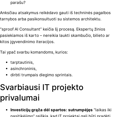
parašu?
Anksčiau atsakymus reikėdavo gauti iš techninės pagalbos
tarnybos arba pasikonsultuoti su sistemos architektu.
“sproof AI Consultant” keičia šį procesą. Ekspertų žinios
pasiekiamos iš karto – nereikia laukti skambučio, bilieto ar
kitos įgyvendinimo iteracijos.
Tai ypač svarbu komandoms, kurios:
tarptautinis,
asinchroninis,
dirbti trumpais diegimo sprintais.
Svarbiausi IT projekto
privalumai
Investicijų grąža dėl spartos: sutrumpėjęs
“laikas iki
pasitikėjimo” reiškia, kad IT projektai gali būti pradėti