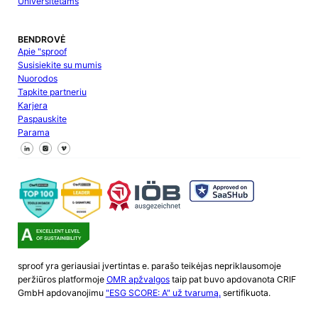
Universitetams
BENDROVĖ
Apie "sproof
Susisiekite su mumis
Nuorodos
Tapkite partneriu
Karjera
Paspauskite
Parama
Sekite mus "Facebook
Sekite mus X
Sekite mus "LinkedIn
sproof yra geriausiai įvertintas e. parašo teikėjas nepriklausomoje
peržiūros platformoje
OMR apžvalgos
taip pat buvo apdovanota CRIF
GmbH apdovanojimu
"ESG SCORE: A" už tvarumą.
sertifikuota.