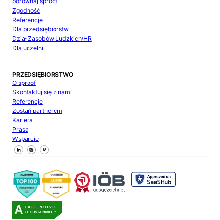
porównaj sproof
Zgodność
Referencje
Dla przedsiębiorstw
Dział Zasobów Ludzkich/HR
Dla uczelni
PRZEDSIĘBIORSTWO
O sproof
Skontaktuj się z nami
Referencje
Zostań partnerem
Kariera
Prasa
Wsparcie
Śledź nas na Facebooku
Śledź nas na X
Śledź nas na LinkedIn