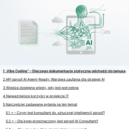
„Vibe Coding” – Dlaczego dokumentacja statyczna odchodzi do lamusa
API sproof AI Agent-Ready: Warstwa zaufania dla strategii AI
Wiedza dostępna wtedy, gdy jest potrzebna
Najważniejsze korzyści w projekcie IT
Najczęściej zadawane pytania na ten temat
+ – Czym jest konsultant ds. sztucznej inteligencji sproof?
+ – Dla kogo przeznaczony jest sproof AI Consultant?