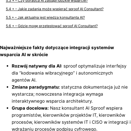
+ – Czy doradca AI zastąpi ludzkie wsparcie?
+ – Jakie zadania może wspierać sproof AI Consultant?
+ – Jak aktualna jest wiedza konsultanta AI?
+ – Gdzie mogę przetestować sproof AI Consultant?
Najważniejsze fakty dotyczące integracji systemów
wsparcia AI w skrócie
Rozwój natywny dla AI:
sproof optymalizuje interfejsy
dla “kodowania wibracyjnego” i autonomicznych
agentów AI.
Zmiana paradygmatu:
statyczna dokumentacja już nie
wystarcza; nowoczesna integracja wymaga
interaktywnego wsparcia architektury.
Grupa docelowa:
Nasz konsultant AI Sproof wspiera
programistów, kierowników projektów IT, kierowników
procesów, kierowników systemów IT i CISO w integracji i
wdrażaniu procesów podpisu cyfrowego.