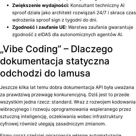
Zwiększenie wydajności:
Konsultant techniczny AI
sproof działa jako architekt rozwiązań 24/7 i skraca czas
wdrożenia sproof sign z tygodni do dni.
Zgodność i zaufanie UE:
Warstwa zaufania gwarantuje
zgodność z eIDAS dla autonomicznych agentów AI.
„Vibe Coding” – Dlaczego
dokumentacja statyczna
odchodzi do lamusa
Jeszcze kilka lat temu dobra dokumentacja API była uważana
za prawdziwą przewagę konkurencyjną. Dziś jest to przede
wszystkim jedna rzecz: standard. Wraz z rozwojem kodowania
wibracyjnego i rozwoju oprogramowania wspieranego przez
sztuczną inteligencję, oczekiwania wobec infrastruktury
cyfrowej również ulegają zasadniczym zmianom.
Firmy coraz częściej opracowują własne automatyzacje,