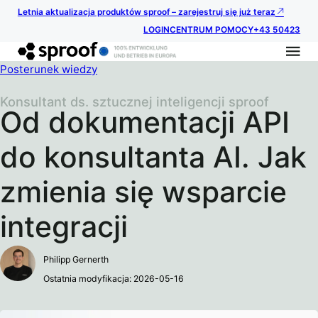
Letnia aktualizacja produktów sproof – zarejestruj się już teraz
LOGIN
CENTRUM POMOCY
+43 50423
Posterunek wiedzy
Konsultant ds. sztucznej inteligencji sproof
Od dokumentacji API
do konsultanta AI. Jak
zmienia się wsparcie
integracji
Philipp Gernerth
Ostatnia modyfikacja: 2026-05-16