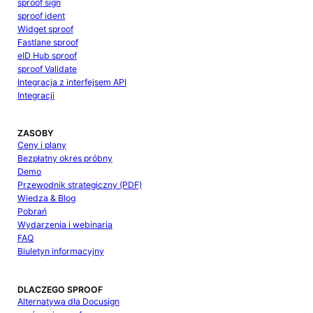
sproof sign
sproof ident
Widget sproof
Fastlane sproof
eID Hub sproof
sproof Validate
Integracja z interfejsem API
Integracji
ZASOBY
Ceny i plany
Bezpłatny okres próbny
Demo
Przewodnik strategiczny (PDF)
Wiedza & Blog
Pobrań
Wydarzenia i webinaria
FAQ
Biuletyn informacyjny
DLACZEGO SPROOF
Alternatywa dla Docusign