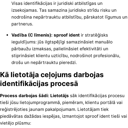
Visas identifikācijas ir juridiski atbilstīgas un
izsekojamas. Tas samazina juridisko strīdu risku un
nodrošina nepārtrauktu atbilstību, pārskatot līgumus un
partnerus.
Vadība (C līmenis): sproof ident
ir stratēģisks
ieguldījums: jūs ilgtspējīgi samazināsiet manuālo
pārbaužu izmaksas, palielināsiet efektivitāti un
stiprināsiet klientu uzticību, nodrošinot profesionālu,
drošu un nepārtrauktu pieredzi.
Kā lietotāja ceļojums darbojas
identifikācijas procesā
Process darbojas šādi: Lietotājs
sāk identifikācijas procesu
tieši jūsu lietojumprogrammā, piemēram, klientu portālā vai
reģistrējoties jaunam pakalpojumam. Lietotājam tiek
piedāvātas dažādas iespējas, izmantojot sproof ident tieši vai
vietējo plūsmu: