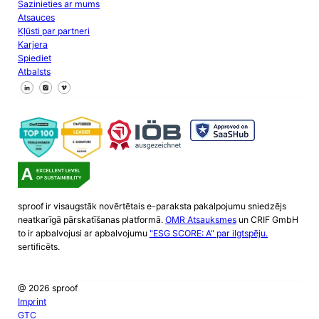
Sazinieties ar mums
Atsauces
Kļūsti par partneri
Karjera
Spiediet
Atbalsts
Sekojiet mums Facebook
Sekojiet mums X
Sekojiet mums LinkedIn
sproof ir visaugstāk novērtētais e-paraksta pakalpojumu sniedzējs
neatkarīgā pārskatīšanas platformā.
OMR Atsauksmes
un CRIF GmbH
to ir apbalvojusi ar apbalvojumu
"ESG SCORE: A" par ilgtspēju.
sertificēts.
@ 2026 sproof
Imprint
GTC