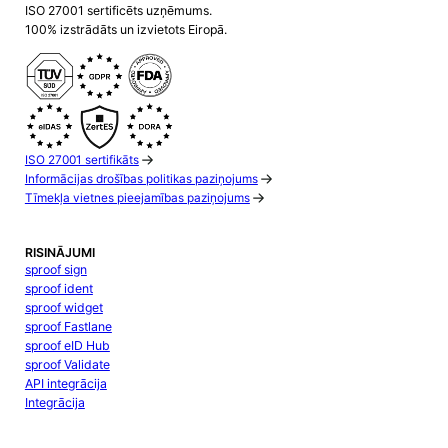
ISO 27001 sertificēts uzņēmums.
100% izstrādāts un izvietots Eiropā.
ISO 27001 sertifikāts
Informācijas drošības politikas paziņojums
Tīmekļa vietnes pieejamības paziņojums
RISINĀJUMI
sproof sign
sproof ident
sproof widget
sproof Fastlane
sproof eID Hub
sproof Validate
API integrācija
Integrācija