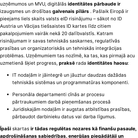
uzņēmumos un MVU, digitālās
identitātes pārbaude ir
izaugsmes un drošības
galvenais pīlārs
. Pašlaik Eiropā ir
pieejams liels skaits valsts eID risinājumu – sākot no ID
Austria un Vācijas tiešsaistes ID kartes līdz citiem
pakalpojumiem vairāk nekā 20 dalībvalstīs. Katram
risinājumam ir savas tehniskās saskarnes, regulatīvās
prasības un organizatoriskās un tehniskās integrācijas
problēmas. Uzņēmumiem tas nozīmē, ka tas, kas pirmajā acu
uzmetienā šķiet progress,
praksē
rada
identitātes haosu
:
IT nodaļām ir jāintegrē un jāuztur daudzas dažādas
tehniskās sistēmas un programmatūras komponenti.
Personāla departamenti cīnās ar procesu
pārtraukumiem darbā pieņemšanas procesā
Juridiskajām nodaļām ir augstas atbilstības prasības,
pārbaudot darbinieku datus vai darba līgumus.
Īpaši
skartas
ir tādas regulētas nozares kā finanšu pasaule,
apdrošināšanas sabiedrības, enerģijas piegādātāji un