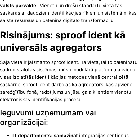
valsts pārvalde
. Vienotu un drošu standartu vietā tās
saskaras ar daudziem identifikācijas rīkiem un sistēmām, kas
saista resursus un palēnina digitālo transformāciju.
Risinājums: sproof ident kā
universāls agregators
Šajā vietā ir jāizmanto sproof ident. Tā vietā, lai to palēninātu
sadrumstalotas sistēmas, mūsu modulārā platforma apvieno
visas
izplatītās identifikācijas metodes
vienā centralizētā
saskarnē. sproof ident
darbojas kā agregators, kas apvieno
sarežģītību fonā, radot jums un jūsu gala klientiem vienotu
elektroniskās identifikācijas procesu.
Ieguvumi uzņēmumam vai
organizācijai:
IT departaments: samazināt
integrācijas centienus.