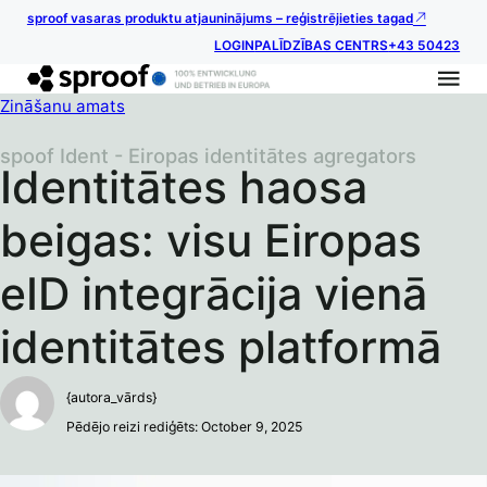
sproof vasaras produktu atjauninājums – reģistrējieties tagad
LOGIN
PALĪDZĪBAS CENTRS
+43 50423
Zināšanu amats
spoof Ident - Eiropas identitātes agregators
Identitātes haosa
beigas: visu Eiropas
eID integrācija vienā
identitātes platformā
{autora_vārds}
Pēdējo reizi rediģēts: October 9, 2025