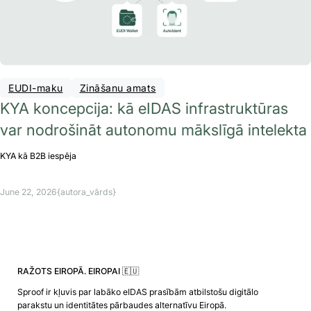
EUDI-maku
Zināšanu amats
KYA koncepcija: kā eIDAS infrastruktūras
var nodrošināt autonomu mākslīgā intelekta
KYA kā B2B iespēja
June 22, 2026
{autora_vārds}
RAŽOTS EIROPĀ. EIROPAI 🇪🇺
Sproof ir kļuvis par labāko eIDAS prasībām atbilstošu digitālo
parakstu un identitātes pārbaudes alternatīvu Eiropā.