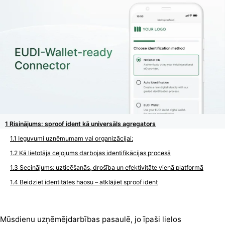
Risinājums: sproof ident kā universāls agregators
Ieguvumi uzņēmumam vai organizācijai:
Kā lietotāja ceļojums darbojas identifikācijas procesā
Secinājums: uzticēšanās, drošība un efektivitāte vienā platformā
Beidziet identitātes haosu – atklājiet sproof ident
Mūsdienu uzņēmējdarbības pasaulē, jo īpaši lielos