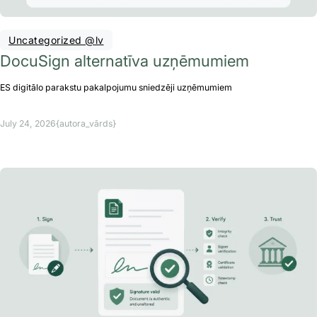
Uncategorized @lv
DocuSign alternatīva uzņēmumiem
ES digitālo parakstu pakalpojumu sniedzēji uzņēmumiem
July 24, 2026
{autora_vārds}