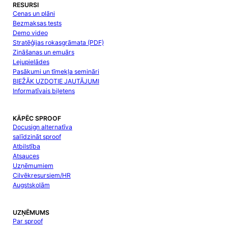
RESURSI
Cenas un plāni
Bezmaksas tests
Demo video
Stratēģijas rokasgrāmata (PDF)
Zināšanas un emuārs
Lejupielādes
Pasākumi un tīmekļa semināri
BIEŽĀK UZDOTIE JAUTĀJUMI
Informatīvais biļetens
KĀPĒC SPROOF
Docusign alternatīva
salīdzināt sproof
Atbilstība
Atsauces
Uzņēmumiem
Cilvēkresursiem/HR
Augstskolām
UZŅĒMUMS
Par sproof