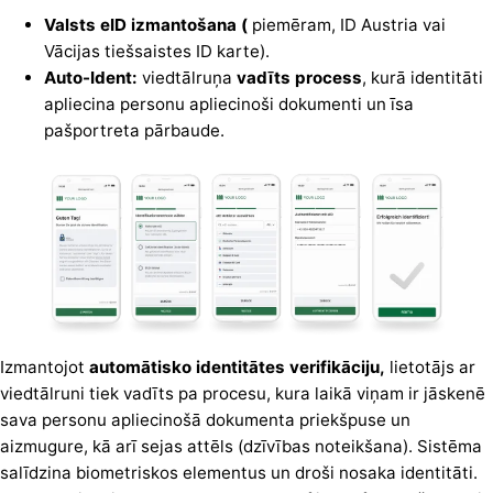
Valsts eID izmantošana (
piemēram, ID Austria vai
Vācijas tiešsaistes ID karte).
Auto-Ident:
viedtālruņa
vadīts process
, kurā identitāti
apliecina personu apliecinoši dokumenti un īsa
pašportreta pārbaude.
Izmantojot
automātisko identitātes verifikāciju,
lietotājs ar
viedtālruni tiek vadīts pa procesu, kura laikā viņam ir jāskenē
sava personu apliecinošā dokumenta priekšpuse un
aizmugure, kā arī sejas attēls (dzīvības noteikšana). Sistēma
salīdzina biometriskos elementus un droši nosaka identitāti.