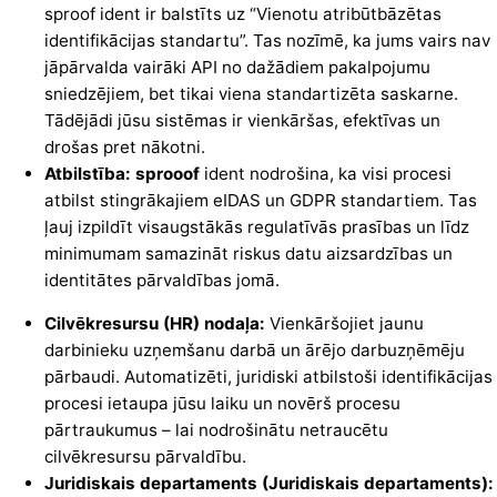
sproof ident ir balstīts uz “Vienotu
atribūtbāzētas
identifikācijas standartu”.
Tas nozīmē, ka jums vairs nav
jāpārvalda vairāki API no dažādiem pakalpojumu
sniedzējiem, bet tikai viena standartizēta saskarne.
Tādējādi jūsu sistēmas ir vienkāršas, efektīvas un
drošas pret nākotni.
Atbilstība: sprooof
ident nodrošina, ka visi procesi
atbilst stingrākajiem eIDAS un GDPR standartiem. Tas
ļauj izpildīt visaugstākās regulatīvās prasības un līdz
minimumam samazināt riskus datu aizsardzības un
identitātes pārvaldības jomā.
Cilvēkresursu (HR) nodaļa:
Vienkāršojiet jaunu
darbinieku uzņemšanu darbā un ārējo darbuzņēmēju
pārbaudi. Automatizēti, juridiski atbilstoši identifikācijas
procesi ietaupa jūsu laiku un novērš procesu
pārtraukumus – lai nodrošinātu netraucētu
cilvēkresursu pārvaldību.
Juridiskais departaments (Juridiskais departaments):