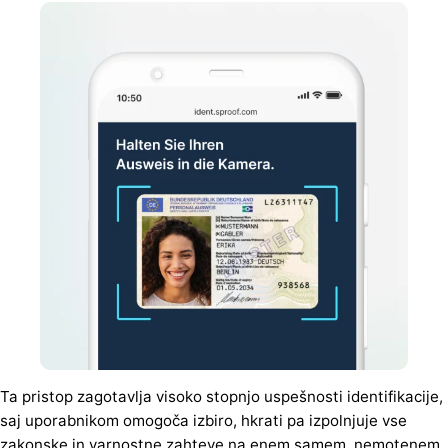
Ta pristop zagotavlja visoko stopnjo uspešnosti identifikacije,
saj uporabnikom omogoča izbiro, hkrati pa izpolnjuje vse
zakonske in varnostne zahteve na enem samem, nemotenem