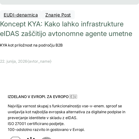
EUDI-denarnica
Znanje Post
Koncept KYA: Kako lahko infrastrukture
eIDAS zaščitijo avtonomne agente umetne
KYA kot priložnost na področju B2B
22. junija, 2026
{avtor_name}
IZDELANO V EVROPI. ZA EVROPO 🇪🇺
Najvišja varnost skupaj s funkcionalnostjo vse-v-enem. sproof se
uveljavlja kot najboljša evropska alternativa za digitalne podpise in
preverjanje identitete v skladu z eIDAS.
ISO 27001 certificirano podjetje.
100-odstotno razvito in gostovano v Evropi.