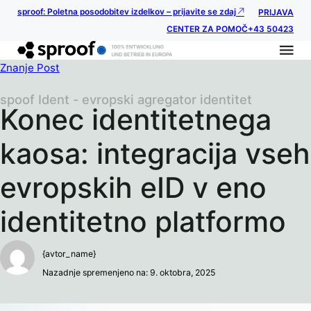
sproof: Poletna posodobitev izdelkov – prijavite se zdaj
PRIJAVA
CENTER ZA POMOČ
+43 50423
Znanje Post
spoof Ident - evropski agregator identitet
Konec identitetnega
kaosa: integracija vseh
evropskih eID v eno
identitetno platformo
{avtor_name}
Nazadnje spremenjeno na: 9. oktobra, 2025