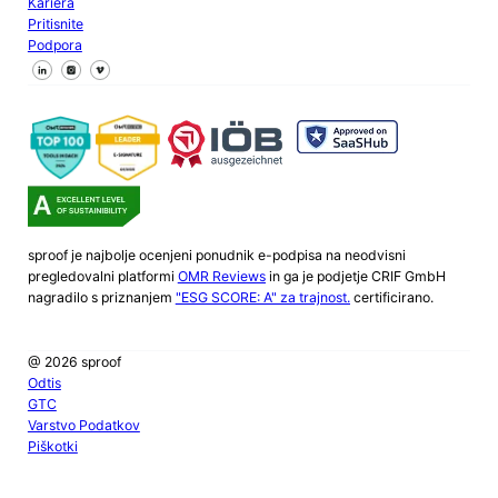
Kariera
Pritisnite
Podpora
Sledite nam na Facebooku
Sledite nam na X
Sledite nam na LinkedInu
sproof je najbolje ocenjeni ponudnik e-podpisa na neodvisni
pregledovalni platformi
OMR Reviews
in ga je podjetje CRIF GmbH
nagradilo s priznanjem
"ESG SCORE: A" za trajnost.
certificirano.
@ 2026 sproof
Odtis
GTC
Varstvo Podatkov
Piškotki