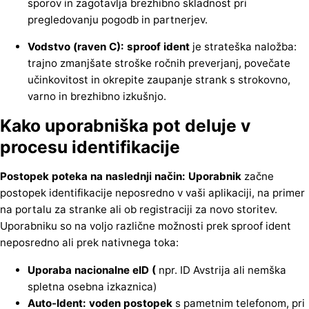
sporov in zagotavlja brezhibno skladnost pri
pregledovanju pogodb in partnerjev.
Vodstvo (raven C): sproof ident
je strateška naložba:
trajno zmanjšate stroške ročnih preverjanj, povečate
učinkovitost in okrepite zaupanje strank s strokovno,
varno in brezhibno izkušnjo.
Kako uporabniška pot deluje v
procesu identifikacije
Postopek poteka na naslednji način: Uporabnik
začne
postopek identifikacije neposredno v vaši aplikaciji, na primer
na portalu za stranke ali ob registraciji za novo storitev.
Uporabniku so na voljo različne možnosti prek sproof ident
neposredno ali prek nativnega toka:
Uporaba nacionalne eID (
npr. ID Avstrija ali nemška
spletna osebna izkaznica)
Auto-Ident: voden postopek
s pametnim telefonom, pri