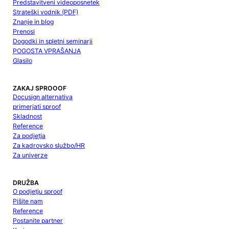
Predstavitveni videoposnetek
Strateški vodnik (PDF)
Znanje in blog
Prenosi
Dogodki in spletni seminarji
POGOSTA VPRAŠANJA
Glasilo
ZAKAJ SPROOOF
Docusign alternativa
primerjati sproof
Skladnost
Reference
Za podjetja
Za kadrovsko službo/HR
Za univerze
DRUŽBA
O podjetju sproof
Pišite nam
Reference
Postanite partner