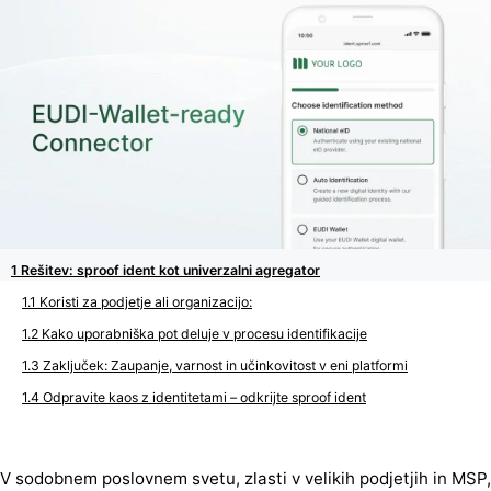
Rešitev: sproof ident kot univerzalni agregator
Koristi za podjetje ali organizacijo:
Kako uporabniška pot deluje v procesu identifikacije
Zaključek: Zaupanje, varnost in učinkovitost v eni platformi
Odpravite kaos z identitetami – odkrijte sproof ident
V sodobnem poslovnem svetu, zlasti v velikih podjetjih in MSP,