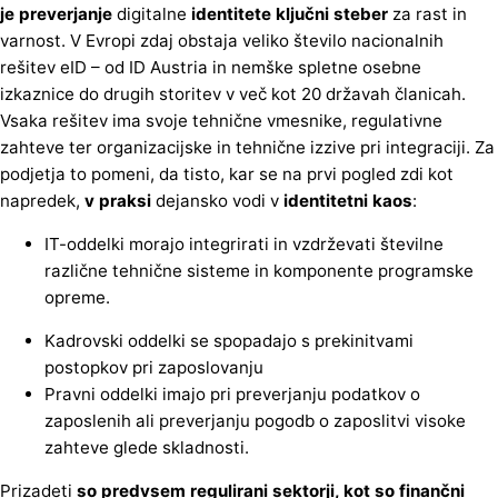
je preverjanje
digitalne
identitete ključni steber
za rast in
varnost. V Evropi zdaj obstaja veliko število nacionalnih
rešitev eID – od ID Austria in nemške spletne osebne
izkaznice do drugih storitev v več kot 20 državah članicah.
Vsaka rešitev ima svoje tehnične vmesnike, regulativne
zahteve ter organizacijske in tehnične izzive pri integraciji. Za
podjetja to pomeni, da tisto, kar se na prvi pogled zdi kot
napredek,
v praksi
dejansko vodi v
identitetni kaos
:
IT-oddelki morajo integrirati in vzdrževati številne
različne tehnične sisteme in komponente programske
opreme.
Kadrovski oddelki se spopadajo s prekinitvami
postopkov pri zaposlovanju
Pravni oddelki imajo pri preverjanju podatkov o
zaposlenih ali preverjanju pogodb o zaposlitvi visoke
zahteve glede skladnosti.
Prizadeti
so predvsem regulirani sektorji, kot so finančni