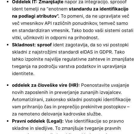
Oddelek IT: Zmanjšajte
napor za integracijo. sprooof
ident temelji na “enotnem
standardu za identifikacijo
na podlagi atributov”.
To pomeni, da ne upravljate več
več vmesnikov API različnih ponudnikov, temveč samo
en standardiziran vmesnik. Tako bodo vaši sistemi ostali
vitki, učinkoviti in odporni na prihodnost.
Skladnost: sproof
ident zagotavlja, da so vsi postopki
skladni z najstrožjimi standardi eIDAS in GDPR. Tako
lahko izpolnite najvišje regulativne zahteve in zmanjšate
tveganja na področju varstva podatkov in upravljanja
identitete.
oddelek za človeške vire (HR):
Poenostavite uvajanje
novih zaposlenih in preverjanje zunanjih izvajalcev.
Avtomatizirani, zakonsko skladni postopki identifikacije
vam prihranijo čas in preprečijo prekinitve postopkov –
za nemoteno delovanje kadrovske službe.
Pravni oddelek (Legal):
Vse identifikacije so pravno
skladne in sledljive. To zmanjšuje tveganje pravnih