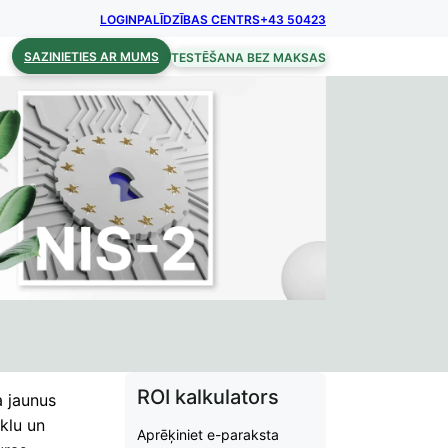
LOGIN
PALĪDZĪBAS CENTRS
+43 50423
SAZINIETIES AR MUMS
TESTĒŠANA BEZ MAKSAS
ROI kalkulators
a jaunus
klu un
Aprēķiniet e-paraksta