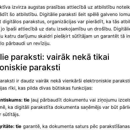
ktīva izvirza augstas prasības attiecībā uz atbilstību note
ādīt šo atbilstību. Digitālie paraksti šeit spēlē galveno lomu
 digitālos parakstus, organizācijas var pierādīt, ka tās atbi
jo īpaši attiecībā uz datu izsekojamību un drošību. Digitāli
u katru darījumu skaidri piešķirt sūtītājam un garantēt tā int
lo pārbaudi un revīziju.
lie paraksti: vairāk nekā tikai
roniskie paraksti
paraksti ir daudz vairāk nekā vienkārši elektroniskie paraksti.
ijas rīki, kas pilda divas būtiskas funkcijas:
ntiskums: tie
ļauj pārbaudīt dokumentu vai ziņojumu izcel
mē, ka digitāli parakstīta dokumenta saņēmējs var būt pārli
r sūtītājs.
ritāte: tie
garantē, ka dokumenta saturs pēc parakstīšanas 