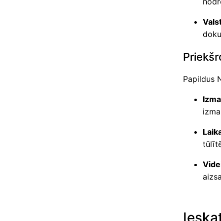
nodr
Vals
doku
Priekšr
Papildus N
Izma
izma
Laik
tūlī
Vide
aizs
Ieska