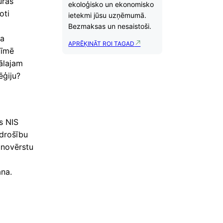
uras
ekoloģisko un ekonomisko
oti
ietekmi jūsu uzņēmumā.
Bezmaksas un nesaistoši.
da
APRĒĶINĀT ROI TAGAD
zīmē
tālajam
ēģiju?
s NIS
rdrošību
 novērstu
ana.