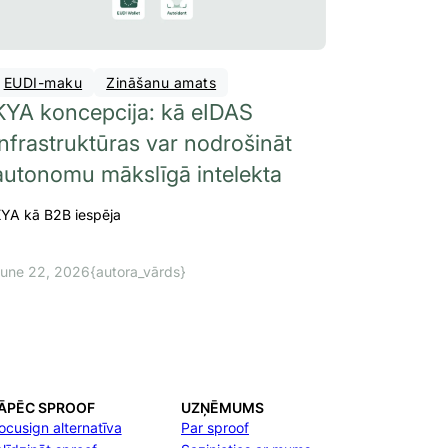
EUDI-maku
Zināšanu amats
KYA koncepcija: kā eIDAS
infrastruktūras var nodrošināt
autonomu mākslīgā intelekta
YA kā B2B iespēja
une 22, 2026
{autora_vārds}
ĀPĒC SPROOF
UZŅĒMUMS
ocusign alternatīva
Par sproof