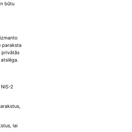
un būtu
s izmanto
u paraksta
 privātās
 atslēga.
u NIS-2
arakstus,
stus, lai