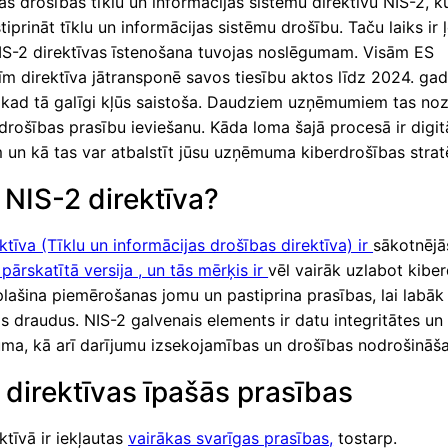
as drošības tīklu un informācijas sistēmu direktīvu NIS-2, k
stiprināt tīklu un informācijas sistēmu drošību. Taču laiks ir ļ
NIS-2 direktīvas īstenošana tuvojas noslēgumam. Visām ES
īm direktīva jātransponē savos tiesību aktos līdz 2024. ga
 kad tā galīgi kļūs saistoša. Daudziem uzņēmumiem tas no
drošības prasību ieviešanu. Kāda loma šajā procesā ir digi
 un kā tas var atbalstīt jūsu uzņēmuma kiberdrošības strat
r NIS-2 direktīva?
ktīva (Tīklu un informācijas drošības direktīva) ir
sākotnējā
 pārskatītā versija , un tās mērķis ir
vēl vairāk uzlabot kibe
lašina piemērošanas jomu un pastiprina prasības, lai labāk
s draudus. NIS-2 galvenais elements ir datu integritātes un
uma, kā arī darījumu izsekojamības un drošības nodrošināš
 direktīvas īpašās prasības
ktīvā ir iekļautas
vairākas svarīgas prasības,
tostarp.