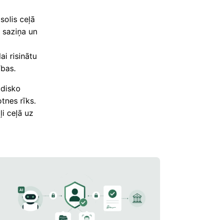
solis ceļā
ā saziņa un
ai risinātu
ības.
idisko
tnes rīks.
ļi ceļā uz