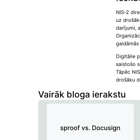
NIS-2 dire
uz drošāku
darījumi, 
Organizāci
gaidāmās 
Digitālie 
saistošo s
Tāpēc NIS-
drošāku di
Vairāk bloga ierakstu