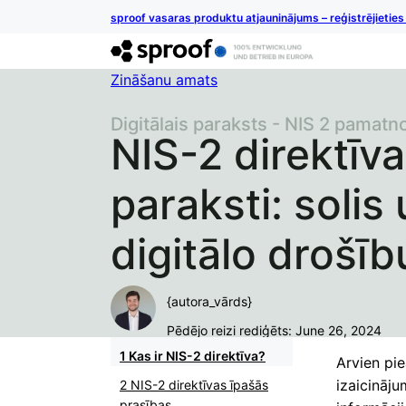
sproof vasaras produktu atjauninājums – reģistrējietie
Zināšanu amats
Digitālais paraksts - NIS 2 pamat
NIS-2 direktīva
paraksti: solis 
digitālo drošīb
{autora_vārds}
Pēdējo reizi rediģēts: June 26, 2024
Kas ir NIS-2 direktīva?
Arvien pie
izaicināju
NIS-2 direktīvas īpašās
prasības