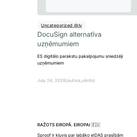
Uncategorized @lv
DocuSign alternatīva
uzņēmumiem
ES digitālo parakstu pakalpojumu sniedzēji
uzņēmumiem
July 24, 2026
{autora_vārds}
RAŽOTS EIROPĀ. EIROPAI 🇪🇺
Sproof ir kļuvis par labāko eIDAS prasībām