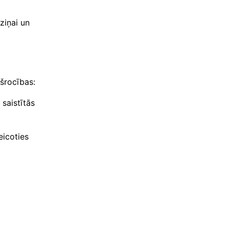
ziņai un
kšrocības:
saistītās
eicoties