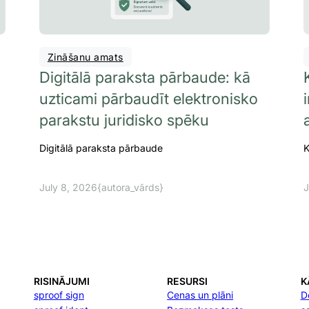
Zināšanu amats
Digitālā paraksta pārbaude: kā
uzticami pārbaudīt elektronisko
parakstu juridisko spēku
Digitālā paraksta pārbaude
K
July 8, 2026
{autora_vārds}
J
RISINĀJUMI
RESURSI
K
sproof sign
Cenas un plāni
D