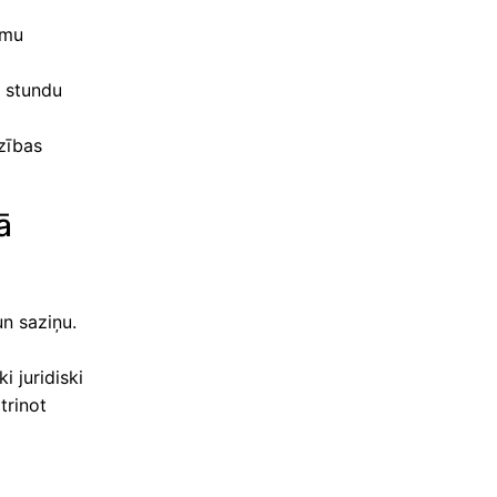
umu
4 stundu
zības
ā
un saziņu.
i juridiski
trinot