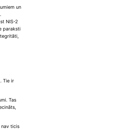
ikumiem un
.
lst NIS-2
e paraksti
egritāti,
 Tie ir
smi. Tas
ecināts,
nav ticis