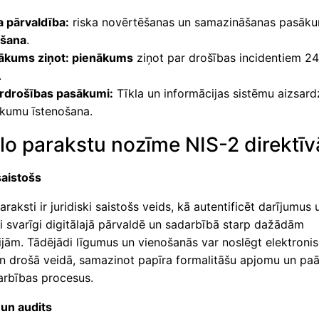
a pārvaldība:
riska novērtēšanas un samazināšanas pasāk
ešana
.
ākums ziņot: pienākums
ziņot par drošības incidentiem 2
.
rdrošības pasākumi:
Tīkla un informācijas sistēmu aizsard
kumu īstenošana.
ālo parakstu nozīme NIS-2 direktīv
saistošs
paraksti ir juridiski saistošs veids, kā autentificēt darījumus 
ši svarīgi digitālajā pārvaldē un sadarbībā starp dažādām
jām. Tādējādi līgumus un vienošanās var noslēgt elektronisk
un drošā veidā, samazinot papīra formalitāšu apjomu un paā
rbības procesus.
 un audits