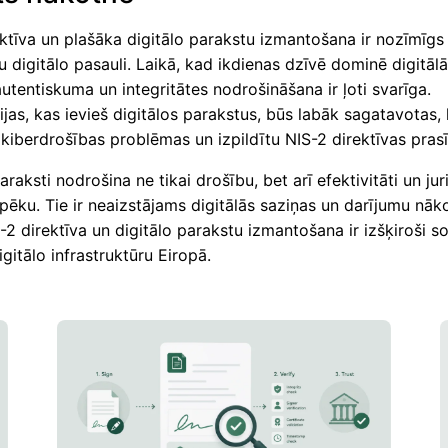
ktīva un plašāka digitālo parakstu izmantošana ir nozīmīgs 
 digitālo pasauli. Laikā, kad ikdienas dzīvē dominē digitāl
autentiskuma un integritātes nodrošināšana ir ļoti svarīga.
jas, kas ievieš digitālos parakstus, būs labāk sagatavotas, l
kiberdrošības problēmas un izpildītu NIS-2 direktīvas pras
paraksti nodrošina ne tikai drošību, bet arī efektivitāti un jur
pēku. Tie ir neaizstājams digitālās saziņas un darījumu nāko
2 direktīva un digitālo parakstu izmantošana ir izšķiroši so
gitālo infrastruktūru Eiropā.