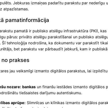
pulēts. Jebkuras izmaiņas padarītu parakstu par nederīgu 
iz atpazīstamas.
kā pamatinformācija
arakstu pamatā ir publisko atslēgu infrastruktūra (PKI), ka
ēgu pārus: privāto atslēgu parakstīšanai un publisko atslēg
 Šī tehnoloģija nodrošina, ka dokumentu var parakstīt tikai
urētājs, bet parakstu var pārbaudīt jebkurš, kam ir publiskā
i no prakses
res jau veiksmīgi izmanto digitālos parakstus, lai izpildīt
nšu nozare: bankas
un finanšu iestādes izmanto digitālos p
nodrošinātu tiešsaistes darījumu autentiskumu.
lības aprūpe:
Slimnīcas un klīnikas izmanto digitālos parak