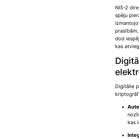
NIS-2 dire
spēju pier
Izmantojot
prasībām, 
dod iespēj
kas atvieg
Digitā
elekt
Digitālie 
kriptogrāf
Aute
nozī
kas i
Integ