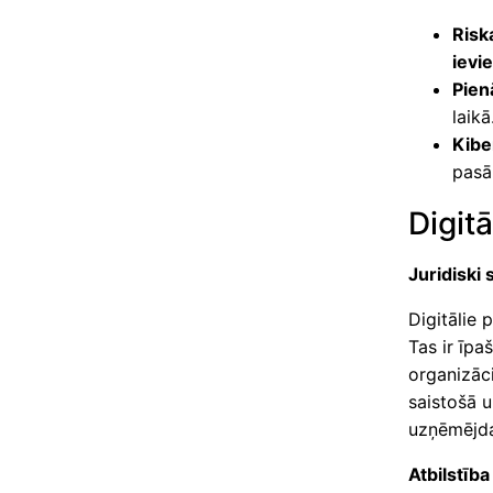
Risk
ievi
Pien
laikā
Kibe
pasā
Digit
Juridiski 
Digitālie 
Tas ir īpa
organizāci
saistošā 
uzņēmējda
Atbilstība