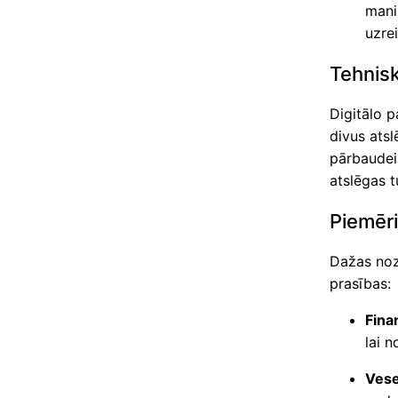
mani
uzre
Tehnis
Digitālo p
divus atsl
pārbaudei.
atslēgas t
Piemēr
Dažas noza
prasības:
Fina
lai 
Vese