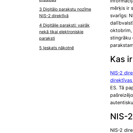
informācij
mērķis ir 
Digitālo parakstu nozīme
svarīgs: 
NIS-2 direktīvā
dalībvalst
Digitālie paraksti: vairāk
oktobrim,
nekā tikai elektroniskie
stingrāku 
paraksti
parakstam
Ieskats nākotnē
Kas i
NIS-2 dire
direktīvas
ES. Tā pap
pašreizējo
autentisk
NIS-2
NIS-2 dire