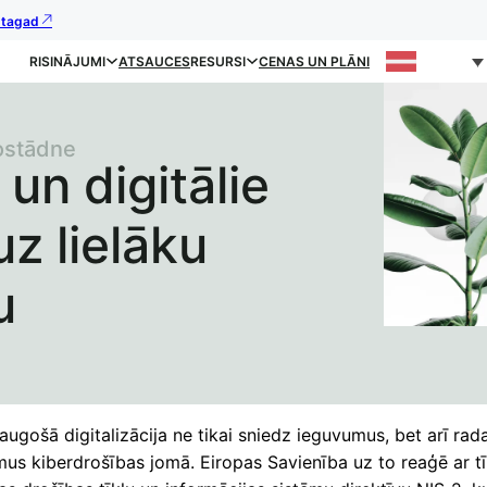
s tagad
RISINĀJUMI
ATSAUCES
RESURSI
CENAS UN PLĀNI
nostādne
 un digitālie
uz lielāku
u
augošā digitalizācija ne tikai sniedz ieguvumus, bet arī rad
mus kiberdrošības jomā. Eiropas Savienība uz to reaģē ar tī