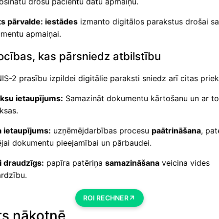
ošinātu drošu pacientu datu apmaiņu.
ts pārvalde: iestādes
izmanto digitālos parakstus drošai sa
mentu apmaiņai.
ocības, kas pārsniedz atbilstību
IS-2 prasību izpildei digitālie paraksti sniedz arī citas prie
ksu ietaupījums:
Samazināt dokumentu kārtošanu un ar to 
ksas.
a ietaupījums:
uzņēmējdarbības procesu
paātrināšana
, pat
tējai dokumentu pieejamībai un pārbaudei.
i draudzīgs:
papīra patēriņa
samazināšana
veicina vides
ardzību.
ROI RECHNER
ts nākotnē