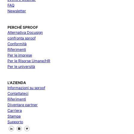
FAQ
Newsletter
PERCHÉ SPROOF
Alternativa Docusign
confronta sproof
Conformità
Riferimenti
Per le imprese
Per le Risorse Umane/HR
Per le università
L'AZIENDA
Informazioni su sproof
Contattateci
Riferimenti
Diventare partner
Carriera
Stampa
Supporto
Seguici su Facebook
Seguici su X
Seguici su LinkedIn